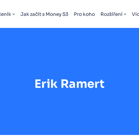
Ceník
Jak začít s Money S3
Pro koho
Rozšíření
Ví
Erik Ramert