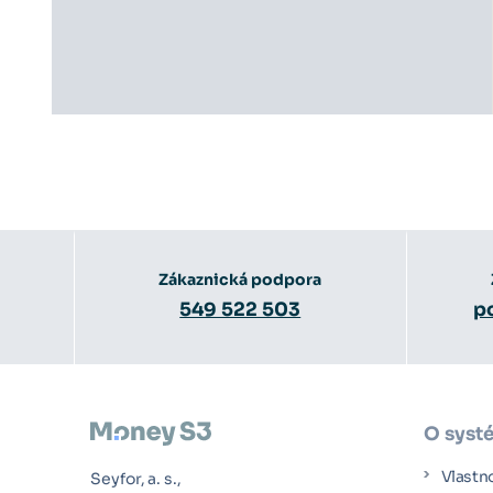
Zákaznická podpora
549 522 503
p
O syst
Vlastn
Seyfor, a. s.,