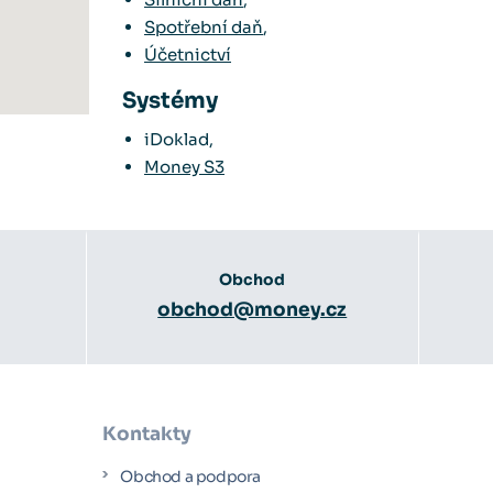
Spotřební daň
,
Účetnictví
Systémy
iDoklad,
Money S3
Obchod
obchod@money.cz
Kontakty
Obchod a podpora