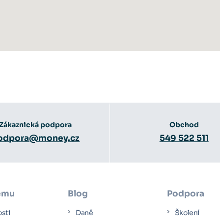
Zákaznická podpora
Obchod
odpora@money.cz
549 522 511
ému
Blog
Podpora
osti
Daně
Školení