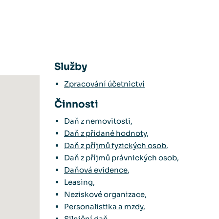
Služby
Zpracování účetnictví
Činnosti
Daň z nemovitosti,
Daň z přidané hodnoty
,
Daň z příjmů fyzických osob
,
Daň z příjmů právnických osob,
Daňová evidence
,
Leasing,
Neziskové organizace,
Personalistika a mzdy
,
Silniční daň
,