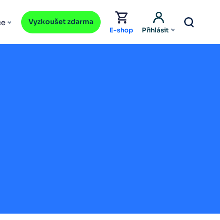
Vyzkoušet zdarma
ce
E-shop
Přihlásit