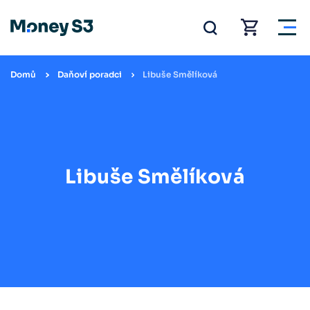
Domů
Daňoví poradci
Libuše Smělíková
Libuše Smělíková