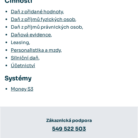
Činnosti
Daň z přidané hodnoty
,
Daň z příjmů fyzických osob
,
Daň z příjmů právnických osob,
Daňová evidence
,
Leasing,
Personalistika a mzdy
,
Silniční daň
,
Účetnictví
Systémy
Money S3
Zákaznická podpora
549 522 503