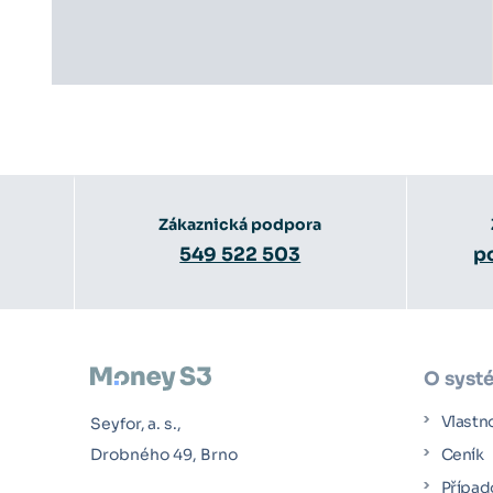
Zákaznická podpora
549 522 503
p
O syst
Vlastn
Seyfor, a. s.,
Drobného 49, Brno
Ceník
Případ