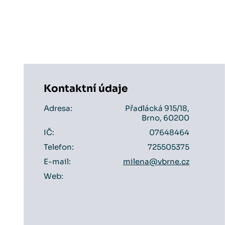
Kontaktní údaje
Adresa:
Přadlácká 915/18,
Brno, 60200
IČ:
07648464
Telefon:
725505375
E-mail:
milena@vbrne.cz
Web: