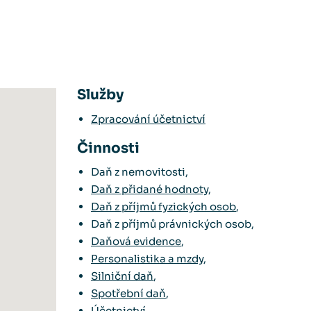
Služby
Zpracování účetnictví
Činnosti
Daň z nemovitosti,
Daň z přidané hodnoty
,
Daň z příjmů fyzických osob
,
Daň z příjmů právnických osob,
Daňová evidence
,
Personalistika a mzdy
,
Silniční daň
,
Spotřební daň
,
Účetnictví