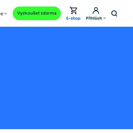
Vyzkoušet zdarma
ce
E-shop
Přihlásit