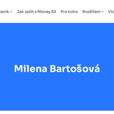
Ceník
Jak začít s Money S3
Pro koho
Rozšíření
Ví
Milena Bartošová