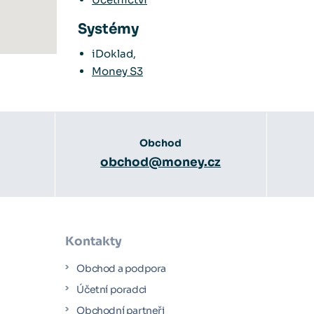
Systémy
iDoklad,
Money S3
Obchod
obchod@money.cz
Kontakty
Obchod a podpora
Účetní poradci
y
Obchodní partneři