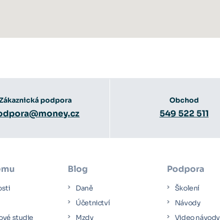
Zákaznická podpora
Obchod
odpora@money.cz
549 522 511
ému
Blog
Podpora
osti
Daně
Školení
Účetnictví
Návody
ové studie
Mzdy
Video návod