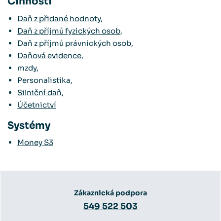
Činnosti
Daň z přidané hodnoty
,
Daň z příjmů fyzických osob
,
Daň z příjmů právnických osob,
Daňová evidence
,
mzdy,
Personalistika,
Silniční daň
,
Účetnictví
Systémy
Money S3
Zákaznická podpora
549 522 503