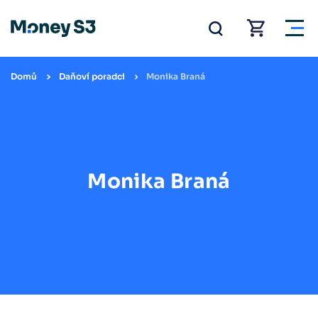
Domů
Daňoví poradci
Monika Braná
Monika Braná