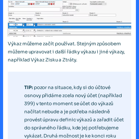
Výkaz můžeme začít používat. Stejným způsobem
můžeme upravovat i další řádky výkazu i jiné výkazy,
například Výkaz Zisku a Ztráty.
TIP:
pozor na situace, kdy si do účtové
osnovy přidáme zcela nový účet (například
399) v tento moment se účet do výkazů
načítat nebude a je potřeba následně
provést úpravu definic výkazů a zařadit účet
do správného řádku, kde jej potřebujeme
vykázat. Druhá možnost je ke konci roku