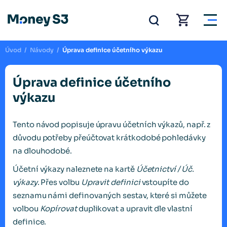
Úvod
/
Návody
/
Úprava definice účetního výkazu
Úprava definice účetního
výkazu
Tento návod popisuje úpravu účetních výkazů, např. z
důvodu potřeby přeúčtovat krátkodobé pohledávky
na dlouhodobé.
Účetní výkazy naleznete na kartě
Účetnictví / Úč.
výkazy
. Přes volbu
Upravit definici
vstoupíte do
seznamu námi definovaných sestav, které si můžete
volbou
Kopírovat
duplikovat a upravit dle vlastní
definice.