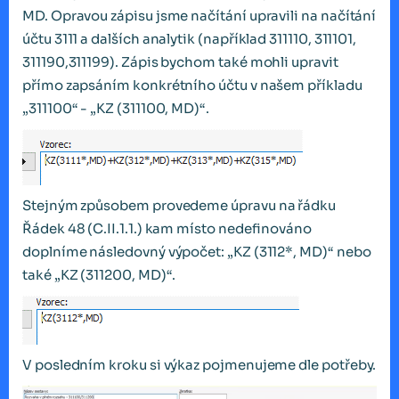
MD. Opravou zápisu jsme načítání upravili na načítání
účtu 3111 a dalších analytik (například 311110, 311101,
311190,311199). Zápis bychom také mohli upravit
přímo zapsáním konkrétního účtu v našem příkladu
„311100“ - „KZ (311100, MD)“.
Stejným způsobem provedeme úpravu na řádku
Řádek 48 (C.II.1.1.) kam místo nedefinováno
doplníme následovný výpočet: „KZ (3112*, MD)“ nebo
také „KZ (311200, MD)“.
V posledním kroku si výkaz pojmenujeme dle potřeby.