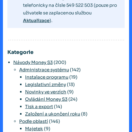
telefonicky na čísle 549 522 503 (pouze pro
uživatele se zaplacenou službou
Aktualizace
).
Kategorie
Návody Money S3
(200)
Administrace systému
(142)
Instalace programu
(19)
Legislativní změny
(13)
Novinky ve verzích
(9)
Ovládání Money S3
(24)
Tisk a export
(14)
Založení a ukončení roku
(8)
Podle oblastí
(146)
Majetek
(9)