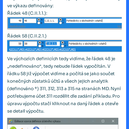
ve výkazu definovány:
Řádek 48 (C.II.1.1.):
Řádek 58 (C.II.2.1.)
Ve výchozích definicích tedy vidíme, že řádek 48 je
„nedefinováno“, tedy nebude řádek vypočítán. V
řádku 58 již výpočet vidíme a počítá se jako součet
konečných zůstatků účtů a všech jejich analytik
(definováno *) 311, 312, 313 a 315 na stranách MD. Nyní
potřebujeme účet 311 rozdělit dle zadání příkladu. Pro
úpravu výpočtu stačí kliknout na daný řádek a otevře
se detail výpočtu.