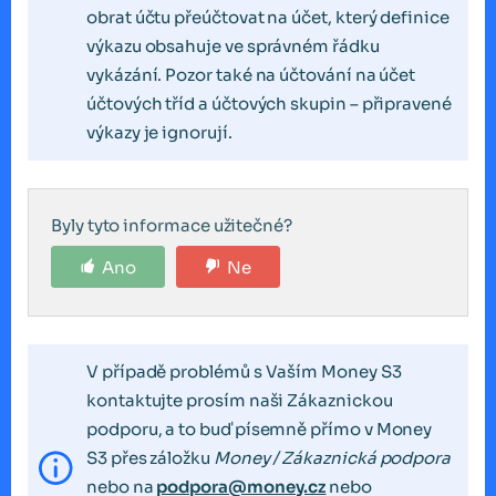
obrat účtu přeúčtovat na účet, který definice
výkazu obsahuje ve správném řádku
vykázání. Pozor také na účtování na účet
účtových tříd a účtových skupin – připravené
výkazy je ignorují.
Byly tyto informace užitečné?
Ano
Ne
V případě problémů s Vaším Money S3
kontaktujte prosím naši Zákaznickou
podporu, a to buď písemně přímo v Money
S3 přes záložku
Money / Zákaznická podpora
nebo na
podpora@money.cz
nebo