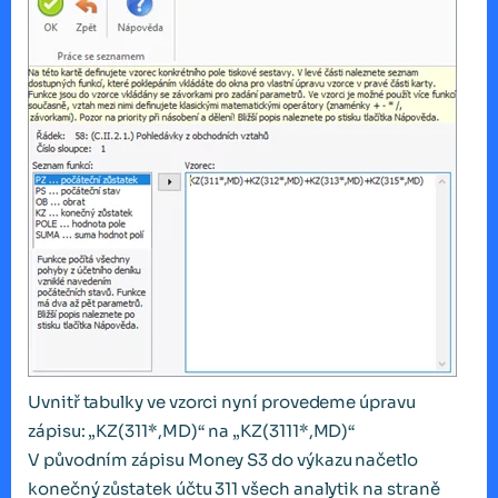
Uvnitř tabulky ve vzorci nyní provedeme úpravu
zápisu: „KZ(311*,MD)“ na „KZ(3111*,MD)“
V původním zápisu Money S3 do výkazu načetlo
konečný zůstatek účtu 311 všech analytik na straně