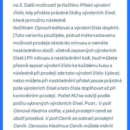
na 2. Další možností je tlačítko
Přidat výrobní
číslo,
kdy přidáte prázdné řádky výrobních čísel,
které je možno následně
tlačítkem
Opravit
editovat a výrobní čísla doplnit.
(Tuto variantu použijete, pokud máte nastavenu
možnost prodeje zásob do mínusu a nemáte
naskladněno zboží, včetně zapsaných výrobních
čísel.) Při nákupu a naskladnění lodí, buď můžete
přesně zapsat výrobní číslo ke každému kusu a
následně při prodeji zde toto výrobní číslo
Vybrat
,
nebo můžete při naskladnění přidat pouze prázdná
pole výrobních čísel a tato čísla doplňovat až při
konkrétním prodeji.
Počet
MJ
se odvíjí podle
počtu vybraných výrobních čísel. Pozn.
: V poli
Cenová hladina vidíte, v jaké prodejní ceně se
zboží prodává. V poli Ceník se zobrazí prodejní
Ceník. Cenovou hladinu a Ceník můžete měnit