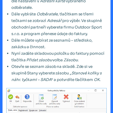
dle nastavení v
Adresní kartě
vybraného
odběratele.
Dále vybíráte
Odběratele
, tlačítkem se třemi
tečkami se zobrazí
Adresář
pro výběr. Ve skupině
obchodní partneři vyberete firmu Outdoor Sport
s.r.o. a program přenese údaje do faktury.
Dále můžete vybírat ze seznamů – středisko,
zakázku a činnost.
Nyní zadáte skladovou položku do faktury pomocí
tlačítka
Přidat zásobu
volba
Zásobu
.
Otevře se seznam zásob na skladě. Zde si ve
skupině Stany vyberete zásobu „
Stanové kolíky s
náhr. tyčkami – SADA
“ a potvrdíte tlačítkem
OK
.