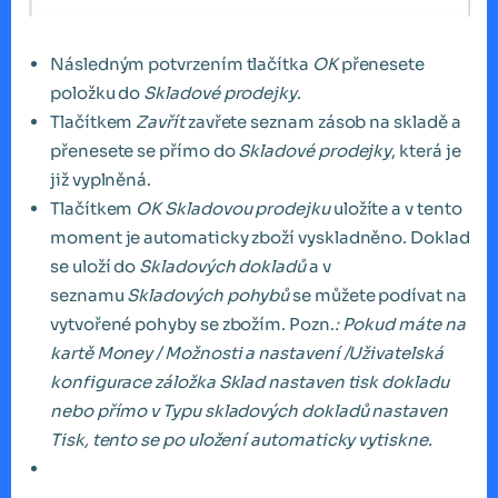
Následným potvrzením tlačítka
OK
přenesete
položku do
Skladové prodejky
.
Tlačítkem
Zavřít
zavřete seznam zásob na skladě a
přenesete se přímo do
Skladové prodejky
, která je
již vyplněná.
Tlačítkem
OK Skladovou prodejku
uložíte a v tento
moment je automaticky zboží vyskladněno. Doklad
se uloží do
Skladových dokladů
a v
seznamu
Skladových pohybů
se můžete podívat na
vytvořené pohyby se zbožím. Pozn.
: Pokud máte na
kartě Money / Možnosti a nastavení /Uživatelská
konfigurace záložka Sklad nastaven tisk dokladu
nebo přímo v Typu skladových dokladů nastaven
Tisk, tento se po uložení automaticky vytiskne.