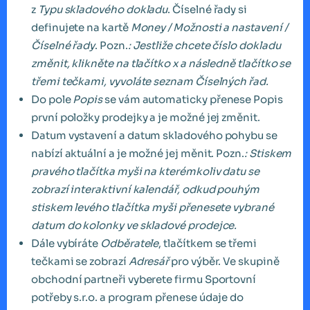
z
Typu skladového dokladu
. Číselné řady si
definujete na kartě
Money / Možnosti a nastavení /
Číselné řady
. Pozn.
: Jestliže chcete číslo dokladu
změnit, klikněte na tlačítko x a následně tlačítko se
třemi tečkami, vyvoláte seznam Číselných řad.
Do pole
Popis
se vám automaticky přenese Popis
první položky prodejky a je možné jej změnit.
Datum vystavení a datum skladového pohybu se
nabízí aktuální a je možné jej měnit. Pozn.
: Stiskem
pravého tlačítka myši na kterémkoliv datu se
zobrazí interaktivní kalendář, odkud pouhým
stiskem levého tlačítka myši přenesete vybrané
datum do kolonky ve skladové prodejce.
Dále vybíráte
Odběratele
, tlačítkem se třemi
tečkami se zobrazí
Adresář
pro výběr. Ve skupině
obchodní partneři vyberete firmu Sportovní
potřeby s.r.o. a program přenese údaje do