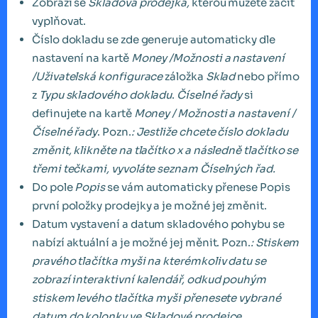
Zobrazí se
Skladová prodejka,
kterou můžete začít
vyplňovat.
Číslo dokladu se zde generuje automaticky dle
nastavení na kartě
Money /Možnosti a nastavení
/Uživatelská konfigurace
záložka
Sklad
nebo přímo
z
Typu skladového dokladu
.
Číselné řady
si
definujete na kartě
Money / Možnosti a nastavení /
Číselné řady
. Pozn.
: Jestliže chcete číslo dokladu
změnit, klikněte na tlačítko x a následně tlačítko se
třemi tečkami, vyvoláte seznam Číselných řad.
Do pole
Popis
se vám automaticky přenese Popis
první položky prodejky a je možné jej změnit.
Datum vystavení a datum skladového pohybu se
nabízí aktuální a je možné jej měnit. Pozn.
: Stiskem
pravého tlačítka myši na kterémkoliv datu se
zobrazí interaktivní kalendář, odkud pouhým
stiskem levého tlačítka myši přenesete vybrané
datum do kolonky ve Skladové prodejce.