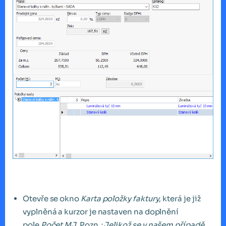
Otevře se okno
Karta položky faktury
, která je již
vyplněná a kurzor je nastaven na doplnění
pole
Počet MJ
. Pozn.
: Jelikož se v našem případě