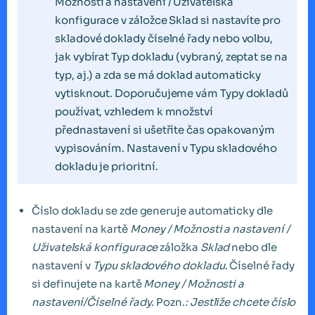
Možnosti a nastavení / Uživatelská
konfigurace v záložce Sklad si nastavíte pro
skladové doklady číselné řady nebo volbu,
jak vybírat Typ dokladu (vybraný, zeptat se na
typ, aj.) a zda se má doklad automaticky
vytisknout. Doporučujeme vám Typy dokladů
používat, vzhledem k množství
přednastavení si ušetříte čas opakovaným
vypisováním. Nastavení v Typu skladového
dokladu je prioritní.
Číslo dokladu se zde generuje automaticky dle
nastavení na kartě
Money / Možnosti a nastavení /
Uživatelská konfigurace
záložka
Sklad
nebo dle
nastavení v
Typu skladového dokladu
. Číselné řady
si definujete na kartě
Money / Možnosti a
nastavení/Číselné řady
. Pozn.
: Jestliže chcete číslo