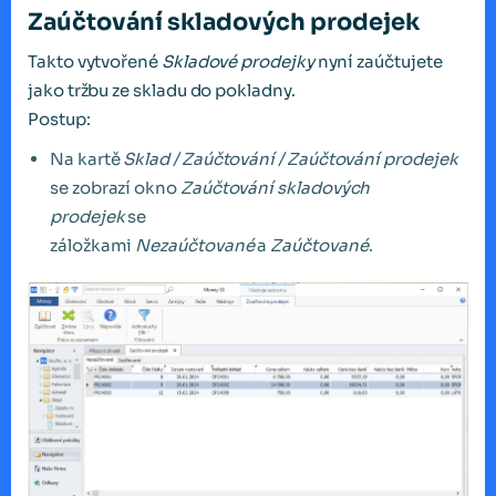
Zaúčtování skladových prodejek
Takto vytvořené
Skladové prodejky
nyní zaúčtujete
jako tržbu ze skladu do pokladny.
Postup:
Na kartě
Sklad / Zaúčtování / Zaúčtování prodejek
se zobrazí okno
Zaúčtování skladových
prodejek
se
záložkami
Nezaúčtované
a
Zaúčtované
.