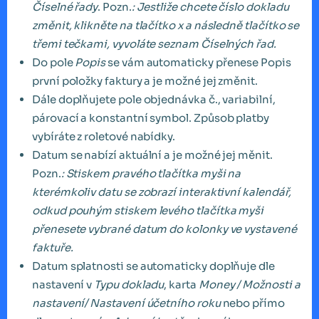
Číselné řady
. Pozn.
: Jestliže chcete číslo dokladu
změnit, klikněte na tlačítko x a následně tlačítko se
třemi tečkami, vyvoláte seznam Číselných řad.
Do pole
Popis
se vám automaticky přenese Popis
první položky faktury a je možné jej změnit.
Dále doplňujete pole objednávka č., variabilní,
párovací a konstantní symbol. Způsob platby
vybíráte z roletové nabídky.
Datum se nabízí aktuální a je možné jej měnit.
Pozn.
: Stiskem pravého tlačítka myši na
kterémkoliv datu se zobrazí interaktivní kalendář,
odkud pouhým stiskem levého tlačítka myši
přenesete vybrané datum do kolonky ve vystavené
faktuře.
Datum splatnosti se automaticky doplňuje dle
nastavení v
Typu dokladu
, karta
Money / Možnosti a
nastavení/ Nastavení účetního roku
nebo přímo