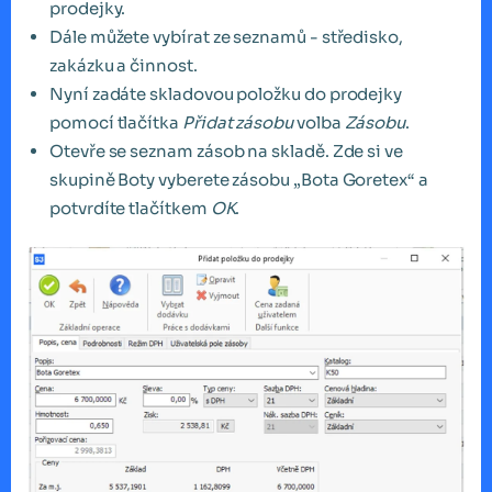
prodejky.
Dále můžete vybírat ze seznamů - středisko,
zakázku a činnost.
Nyní zadáte skladovou položku do prodejky
pomocí tlačítka
Přidat zásobu
volba
Zásobu
.
Otevře se seznam zásob na skladě. Zde si ve
skupině Boty vyberete zásobu „Bota Goretex“ a
potvrdíte tlačítkem
OK
.