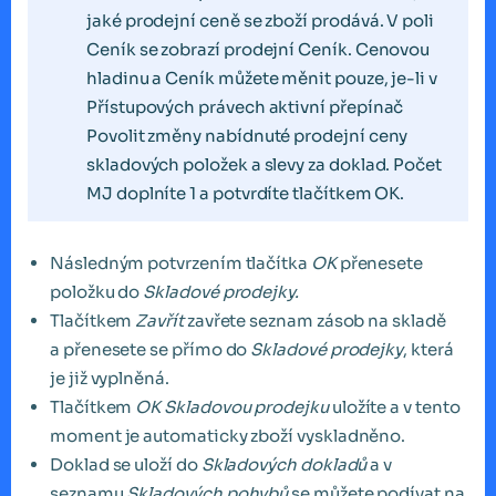
jaké prodejní ceně se zboží prodává. V poli
Ceník se zobrazí prodejní Ceník. Cenovou
hladinu a Ceník můžete měnit pouze, je-li v
Přístupových právech aktivní přepínač
Povolit změny nabídnuté prodejní ceny
skladových položek a slevy za doklad. Počet
MJ doplníte 1 a potvrdíte tlačítkem OK.
Následným potvrzením tlačítka
OK
přenesete
položku do
Skladové prodejky.
Tlačítkem
Zavřít
zavřete seznam zásob na skladě
a přenesete se přímo do
Skladové prodejky
, která
je již vyplněná.
Tlačítkem
OK Skladovou prodejku
uložíte a v tento
moment je automaticky zboží vyskladněno.
Doklad se uloží do
Skladových dokladů
a v
seznamu
Skladových pohybů
se můžete podívat na