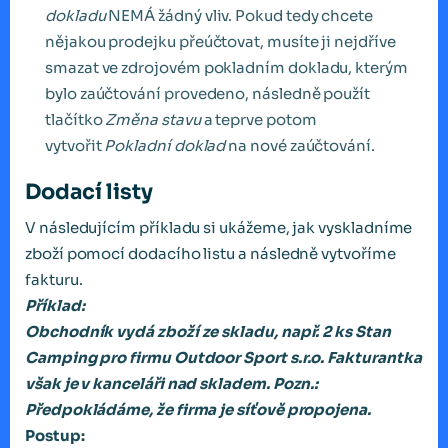
dokladu
NEMÁ žádný vliv. Pokud tedy chcete
nějakou prodejku přeúčtovat, musíte ji nejdříve
smazat ve zdrojovém pokladním dokladu, kterým
bylo zaúčtování provedeno, následně použít
tlačítko
Změna stavu
a teprve potom
vytvořit
Pokladní doklad
na nové zaúčtování.
Dodací listy
V následujícím příkladu si ukážeme, jak vyskladníme
zboží pomocí dodacího listu a následně vytvoříme
fakturu.
Příklad:
Obchodník vydá zboží ze skladu, např. 2 ks Stan
Camping pro firmu Outdoor Sport s.r.o. Fakturantka
však je v kanceláři nad skladem. Pozn.:
Předpokládáme, že firma je síťově propojena.
Postup: