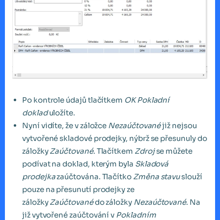
Po kontrole údajů tlačítkem
OK
Pokladní
doklad
uložíte.
Nyní vidíte, že v záložce
Nezaúčtované
již nejsou
vytvořené skladové prodejky, nýbrž se přesunuly do
záložky
Zaúčtované
. Tlačítkem
Zdroj
se můžete
podívat na doklad, kterým byla
Skladová
prodejka
zaúčtována. Tlačítko
Změna stavu
slouží
pouze na přesunutí prodejky ze
záložky
Zaúčtované
do záložky
Nezaúčtované
. Na
již vytvořené zaúčtování v
Pokladním