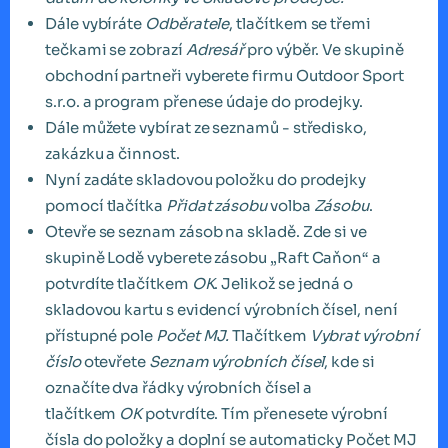
Dále vybíráte
Odběratele
, tlačítkem se třemi
tečkami se zobrazí
Adresář
pro výběr. Ve skupině
obchodní partneři vyberete firmu Outdoor Sport
s.r.o. a program přenese údaje do prodejky.
Dále můžete vybírat ze seznamů - středisko,
zakázku a činnost.
Nyní zadáte skladovou položku do prodejky
pomocí tlačítka
Přidat zásobu
volba
Zásobu
.
Otevře se seznam zásob na skladě. Zde si ve
skupině Lodě vyberete zásobu „Raft Caňon“ a
potvrdíte tlačítkem
OK
. Jelikož se jedná o
skladovou kartu s evidencí výrobních čísel, není
přístupné pole
Počet MJ.
Tlačítkem
Vybrat výrobní
číslo
otevřete
Seznam výrobních čísel
, kde si
označíte dva řádky výrobních čísel a
tlačítkem
OK
potvrdíte. Tím přenesete výrobní
čísla do položky a doplní se automaticky Počet MJ