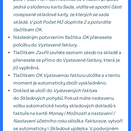
jedná o složenou kartu Sada, vidíte ve spodní části
rozepsané skladové karty, ze kterých se sada
skládá. V poli Počet MJ doplníte 2 a potvrdíte
tlačítkem OK.
Následným potvrzením tlačítka
OK
přenesete
položku do
Vystavené faktury
.
Tlačítkem
Zavřít
zavřete seznam zásob na skladě a
přenesete se přímo do
Vystavené faktury
, která je
již vyplněná.
Tlačítkem
OK Vystavenou fakturu
uložíte a v tento
moment je automaticky zboží vyskladněno.
Doklad se uloží do
Vystavených faktur
a
do
Skladových pohybů
. Pokud máte nastavenu
volbu automatické tvorby skladových dokladů k
faktuře na kartě
Money / Možnosti a nastavení /
Nastavení účetního roku
záložka
Fakturace
, vytvoří
se automaticky i
Skladová výdejka
. V podvojném