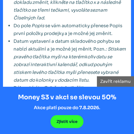
dokladu změnit, klikněte na tlačítko x a následně
tlačítko se třemi tečkami, vyvoláte seznam
Číselných řad.
Do pole
Popis
se vám automaticky přenese Popis
první položky prodejky a je možné jej změnit.
Datum vystavení a datum skladového pohybu se
nabízí aktuální a je možné jej měnit. Pozn.
: Stiskem
pravého tlačítka myši na kterémkoliv datu se
zobrazí interaktivní kalendář, odkud pouhým
stiskem levého tlačítka myši přenesete vybrané
datum do kolonky v dodacím listu.
Zavřít reklamu
Dále vybíráte
Odběratele
, tlačítkem se třemi
tečkami se zobrazí
Adresář
pro výběr. Ve skupině
Money S3 v akci se slevou 50%
obchodní partneři vyberete firmu Outdoor Sport
Akce platí pouze do
7.8.2026
.
s.r.o. a program přenese údaje do
Vystaveného
dodacího listu
.
Zjistit více
Dále můžete vybírat ze seznamů – středisko,