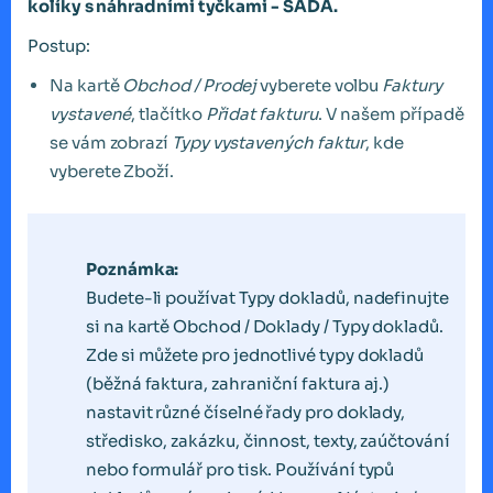
kolíky s náhradními tyčkami - SADA.
Postup:
Na kartě
Obchod / Prodej
vyberete volbu
Faktury
vystavené
, tlačítko
Přidat fakturu
. V našem případě
se vám zobrazí
Typy vystavených faktur
, kde
vyberete Zboží.
Poznámka:
Budete-li používat Typy dokladů, nadefinujte
si na kartě Obchod / Doklady / Typy dokladů.
Zde si můžete pro jednotlivé typy dokladů
(běžná faktura, zahraniční faktura aj.)
nastavit různé číselné řady pro doklady,
středisko, zakázku, činnost, texty, zaúčtování
nebo formulář pro tisk. Používání typů