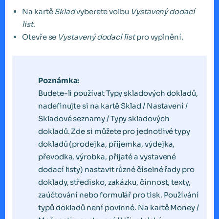
Na kartě
Sklad
vyberete volbu
Vystavený dodací
list
.
Otevře se
Vystavený dodací list
pro vyplnění.
Poznámka:
Budete-li používat Typy skladových dokladů,
nadefinujte si na kartě Sklad / Nastavení /
Skladové seznamy / Typy skladových
dokladů. Zde si můžete pro jednotlivé typy
dokladů (prodejka, příjemka, výdejka,
převodka, výrobka, přijaté a vystavené
dodací listy) nastavit různé číselné řady pro
doklady, středisko, zakázku, činnost, texty,
zaúčtování nebo formulář pro tisk. Používání
typů dokladů není povinné. Na kartě Money /