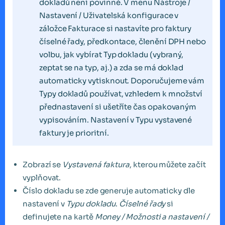
dokladů není povinné. V menu Nástroje /
Nastavení / Uživatelská konfigurace v
záložce Fakturace si nastavíte pro faktury
číselné řady, předkontace, členění DPH nebo
volbu, jak vybírat Typ dokladu (vybraný,
zeptat se na typ, aj.) a zda se má doklad
automaticky vytisknout. Doporučujeme vám
Typy dokladů používat, vzhledem k množství
přednastavení si ušetříte čas opakovaným
vypisováním. Nastavení v Typu vystavené
faktury je prioritní.
Zobrazí se
Vystavená faktura
, kterou můžete začít
vyplňovat.
Číslo dokladu se zde generuje automaticky dle
nastavení v
Typu dokladu
.
Číselné řady
si
definujete na kartě
Money / Možnosti a nastavení /