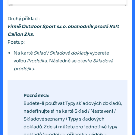
Druhý příklad :
Firmě Outdoor Sport s.r.o. obchodník prodá Raft
Caňon 2 ks.
Postup:
Na kartě
Sklad / Skladové doklady
vyberete
volbu
Prodejka
. Následně se otevře
Skladová
prodejka
.
Poznámka:
Budete-li používat Typy skladových dokladů,
nadefinujte si na kartě Sklad / Nastavení /
Skladové seznamy / Typy skladových
dokladů. Zde si můžete pro jednotlivé typy
dokladů (prodejka, příjemka, výdejka,