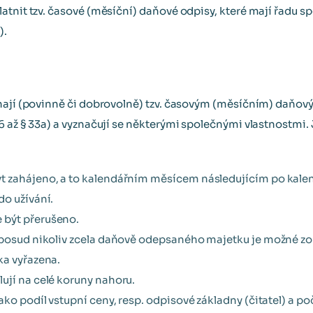
tnit tzv. časové (měsíční) daňové odpisy, které mají řadu sp
).
éhají (povinně či dobrovolně) tzv. časovým (měsíčním) daňo
6 až § 33a) a vyznačují se některými společnými vlastnostmi.
t zahájeno, a to kalendářním měsícem následujícím po kalen
do užívání.
být přerušeno.
oposud nikoliv zcela daňově odepsaného majetku je možné zo
ka vyřazena.
ují na celé koruny nahoru.
ako podíl vstupní ceny, resp. odpisové základny (čitatel) a p