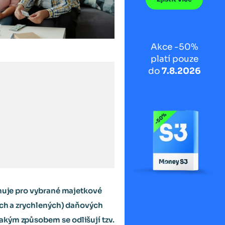
Akce -50%
platí pouze
do
7.8.2026
inuje pro vybrané majetkové
ných a zrychlených) daňových
akým způsobem se odlišují tzv.