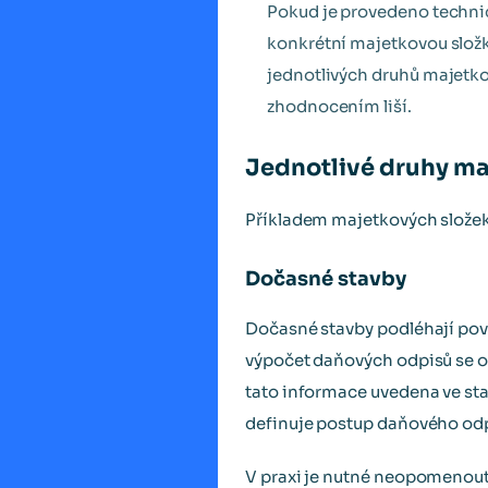
Pokud je provedeno techni
konkrétní majetkovou slož
jednotlivých druhů majetk
zhodnocením liší.
Jednotlivé druhy ma
Příkladem majetkových složek
Dočasné stavby
Dočasné stavby podléhají pov
výpočet daňových odpisů se o
tato informace uvedena ve st
definuje postup daňového odpi
V praxi je nutné neopomenout 