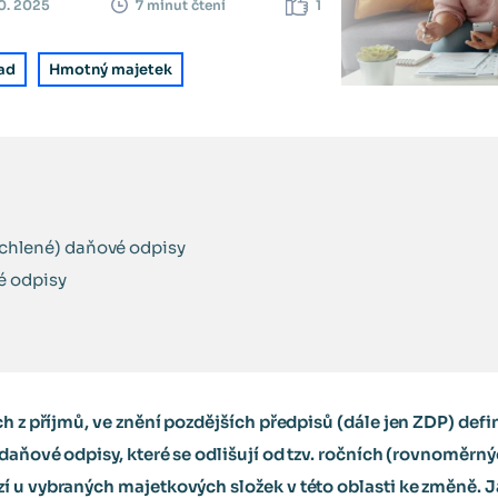
10. 2025
1
7 minut čtení
ad
Hmotný majetek
chlené) daňové odpisy
é odpisy
ch z příjmů, ve znění pozdějších předpisů (dále jen ZDP) def
 daňové odpisy, které se odlišují od tzv. ročních (rovnoměr
 u vybraných majetkových složek v této oblasti ke změně. J