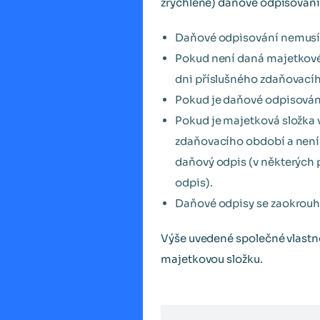
zrychlené) daňové odpisován
Daňové odpisování nemusí b
Pokud není daná majetkové 
dni příslušného zdaňovacíh
Pokud je daňové odpisován
Pokud je majetková složka 
zdaňovacího období a není 
daňový odpis (v některých 
odpis).
Daňové odpisy se zaokrouhl
Výše uvedené společné vlastn
majetkovou složku.