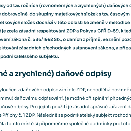
sy od tzv. ročních (rovnoměrných a zrychlených) daňových 
ně dobrovolně, do skupiny majetkových složek s tzv. časov
etkových složek dochází v této oblasti ke změně v metodic
ti je zcela zásadní respektování ZDP a Pokynu GFŘ D-59, k j
ení zákona č. 586/1992 Sb., o daních z příjmů, ve znění pozd
pektování zásadních přechodných ustanovení zákona, a přípa
 podnikatelského subjektu.
é a zrychlené) daňové odpisy
yloučen z daňového odpisování dle ZDP, nepodléhá povinně
čnímu) daňovému odpisování, je možné při splnění případný
aňové odpisy. Pro jejich použití je zásadní správné zařazení
e Přílohy č. 1 ZDP. Následně se podnikatelský subjekt rozho
 Na tomto místě si připomeňme společné podmínky pro toto