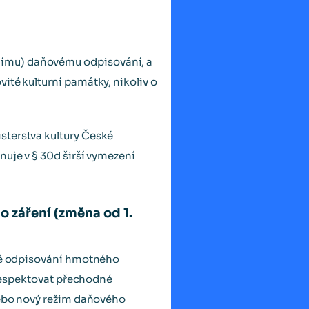
nímu) daňovému odpisování, a
ité kulturní památky, nikoliv o
sterstva kultury České
nuje v § 30d širší vymezení
 záření (změna od 1.
ové odpisování hmotného
é respektovat přechodné
 nebo nový režim daňového