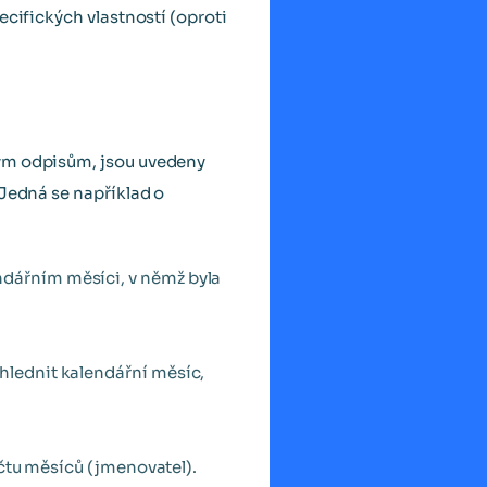
ecifických vlastností (oproti
vým odpisům, jsou uvedeny
 Jedná se například o
dářním měsíci, v němž byla
hlednit kalendářní měsíc,
očtu měsíců (jmenovatel).