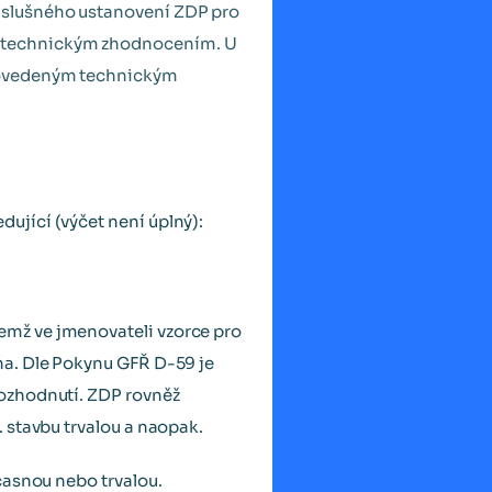
íslušného ustanovení ZDP pro
m technickým zhodnocením. U
provedeným technickým
ující (výčet není úplný):
mž ve jmenovateli vzorce pro
na. Dle Pokynu GFŘ D-59 je
ozhodnutí. ZDP rovněž
 stavbu trvalou a naopak.
časnou nebo trvalou.