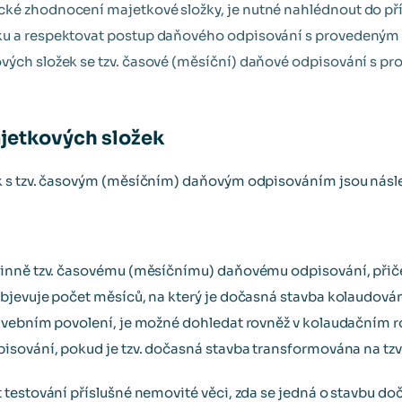
cké zhodnocení majetkové složky, je nutné nahlédnout do př
ku a respektovat postup daňového odpisování s provedený
ových složek se tzv. časové (měsíční) daňové odpisování s 
jetkových složek
 s tzv. časovým (měsíčním) daňovým odpisováním jsou násled
inně tzv. časovému (měsíčnímu) daňovému odpisování, přiče
bjevuje počet měsíců, na který je dočasná stavba kolaudová
avebním povolení, je možné dohledat rovněž v kolaudačním r
sování, pokud je tzv. dočasná stavba transformována na tzv.
testování příslušné nemovité věci, zda se jedná o stavbu do