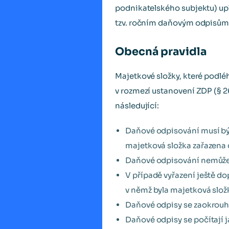
podnikatelského subjektu) upla
tzv. ročním daňovým odpisům
Obecná pravidla
Majetkové složky, které podl
v rozmezí ustanovení ZDP (§ 2
následující:
Daňové odpisování musí bý
majetková složka zařazena 
Daňové odpisování nemůže 
V případě vyřazení ještě d
v němž byla majetková slož
Daňové odpisy se zaokrouhl
Daňové odpisy se počítají j