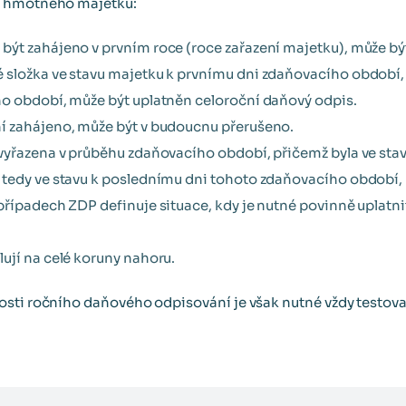
í hmotného majetku:
ýt zahájeno v prvním roce (roce zařazení majetku), může bý
složka ve stavu majetku k prvnímu dni zdaňovacího období, 
o období, může být uplatněn celoroční daňový odpis.
í zahájeno, může být v budoucnu přerušeno.
vyřazena v průběhu zdaňovacího období, přičemž byla ve sta
tedy ve stavu k poslednímu dni tohoto zdaňovacího období, 
případech ZDP definuje situace, kdy je nutné povinně uplatn
ují na celé koruny nahoru.
osti ročního daňového odpisování je však nutné vždy testov