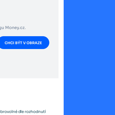
ogu Money.cz.
CHCI BÝT V OBRAZE
brovolné dle rozhodnutí