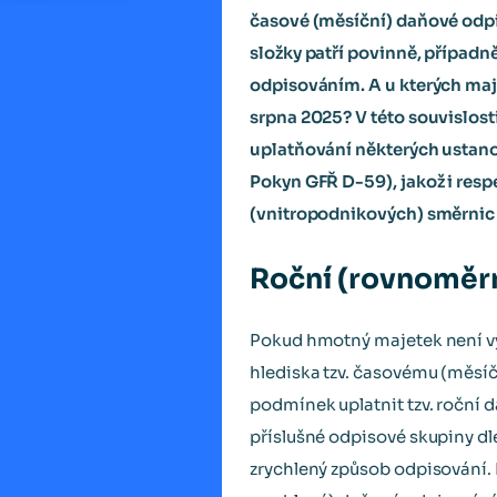
časové (měsíční) daňové odpi
složky patří povinně, případ
odpisováním. A u kterých maj
srpna 2025? V této souvislos
uplatňování některých ustanov
Pokyn GFŘ D-59), jakož i res
(vnitropodnikových) směrnic
Roční (rovnoměrn
Pokud hmotný majetek není v
hlediska tzv. časovému (měsí
podmínek uplatnit tzv. roční d
příslušné odpisové skupiny dl
zrychlený způsob odpisování.