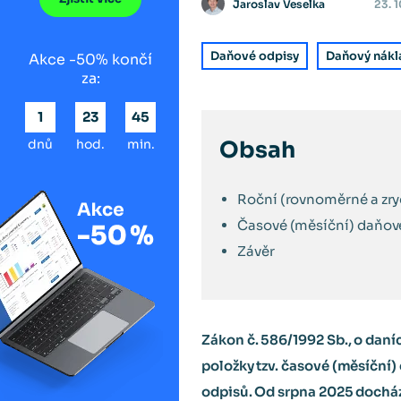
Jaroslav Veselka
23. 
Daňové odpisy
Daňový nákl
Akce -50% končí
za:
1
23
45
dnů
hod.
min.
Obsah
Roční (rovnoměrné a zry
Časové (měsíční) daňov
Závěr
Zákon č. 586/1992 Sb., o daní
položky tzv. časové (měsíční)
odpisů. Od srpna 2025 dochází