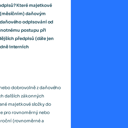
odpisů? Které majetkové
ým (měsíčním) daňovým
e daňového odpisování od
ednotnému postupu při
ějších předpisů (dále jen
dně interních
 nebo dobrovolně z daňového
ch dalších zákonných
 dané majetkové složky do
dne pro rovnoměrný nebo
 roční (rovnoměrné a