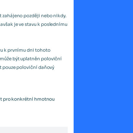
t zahájeno později nebo nikdy.
avšak je ve stavu k poslednímu
vu k prvnímu dni tohoto
může být uplatněn poloviční
it pouze poloviční daňový
at pro konkrétní hmotnou