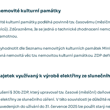
nemovité kulturní památky
té kulturní památky podléhá povinně tzv. časovému (měsíč
ěsíců). Zdůrazněme, že se jedná o technické zhodnocení nemov
samotnou.
 vyhodnotit dle Seznamu nemovitých kulturních památek Mini
daná nemovitá věc tzv. nemovitou kulturní památkou. ZDP defi
etek využívaný k výrobě elektřiny ze slunečního
rušení § 30b ZDP, který upravoval tzv. časové (měsíční) daň
lektřiny ze slunečního záření. V této souvislosti je důležit
 uvedených do užívání do 31. července 2025 lze použít starý