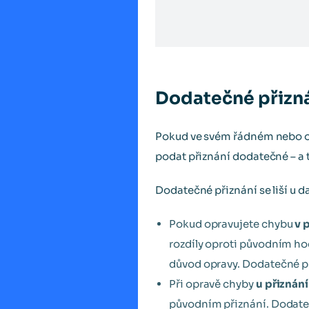
Dodatečné přizná
Pokud ve svém řádném nebo op
podat přiznání dodatečné – a 
Dodatečné přiznání se liší u d
Pokud opravujete chybu
v 
rozdíly oproti původním ho
důvod opravy. Dodatečné př
Při opravě chyby
u přiznán
původním přiznání. Dodateč