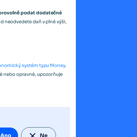
obrovolně podat dodatečné
ad neodvedete daň v plné výši,
onomický systém typu Money
.
é nebo opravné, upozorňuje
Ano
Ne