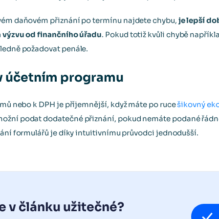
svém daňovém přiznání po termínu najdete chybu,
je lepší d
a výzvu od finančního úřadu
. Pokud totiž kvůli chybě napříkl
sledně požadovat penále.
 v účetním programu
íjmů nebo k DPH je příjemnější, když máte po ruce
šikovný ek
možní podat dodatečné přiznání, pokud nemáte podané řádn
ání formulářů je díky intuitivnímu průvodci jednodušší.
e v článku užitečné?