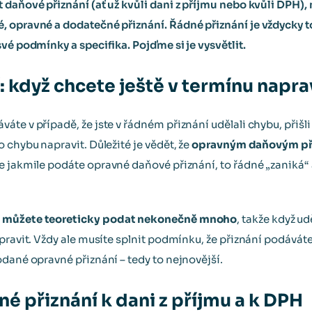
 daňové přiznání (ať už kvůli dani z příjmu nebo kvůli DPH)
 opravné a dodatečné přiznání. Řádné přiznání je vždycky to
vé podmínky a specifika. Pojďme si je vysvětlit.
 když chcete ještě v termínu napra
e v případě, že jste v řádném přiznání udělali chybu, přišli j
 chybu napravit. Důležité je vědět, že
opravným daňovým při
že jakmile podáte opravné daňové přiznání, to řádné „zaniká“
í
můžete teoreticky podat nekonečně mnoho
, takže když u
pravit. Vždy ale musíte splnit podmínku, že přiznání podáváte
odané opravné přiznání – tedy to nejnovější.
é přiznání k dani z příjmu a k DPH