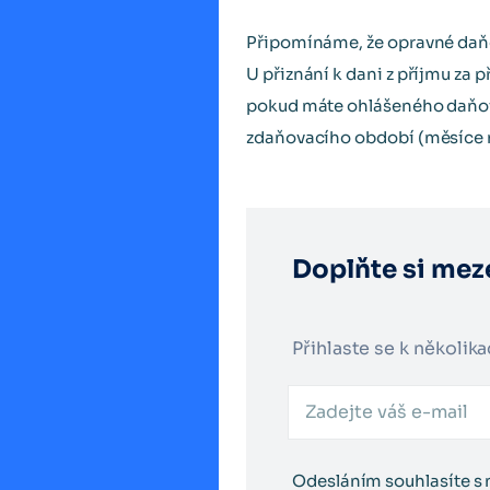
Připomínáme, že opravné daň
U přiznání k dani z příjmu za p
pokud máte ohlášeného daňov
zdaňovacího období (měsíce ne
Doplňte si meze
Přihlaste se k několik
Odesláním souhlasíte s