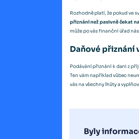
Rozhodně platí, že pokud ve 
přiznání než pasivně čekat n
může po vás finanční úřad ná
Daňové přiznání
Podávání přiznání k dani z př
Ten vám například vůbec neu
vás na všechny lhůty a vyplňov
Byly informac