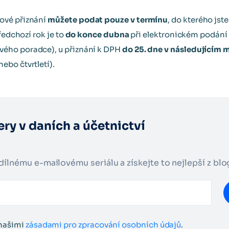
ové přiznání
můžete podat pouze v termínu
, do kterého jst
ředchozí rok je to
do konce dubna
při elektronickém podání
ého poradce), u přiznání k DPH
do 25. dne v následujícím 
bo čtvrtletí).
ry v daních a účetnictví
adílnému e-mailovému seriálu a získejte to nejlepší z bl
 našimi
zásadami pro zpracování osobních údajů
.