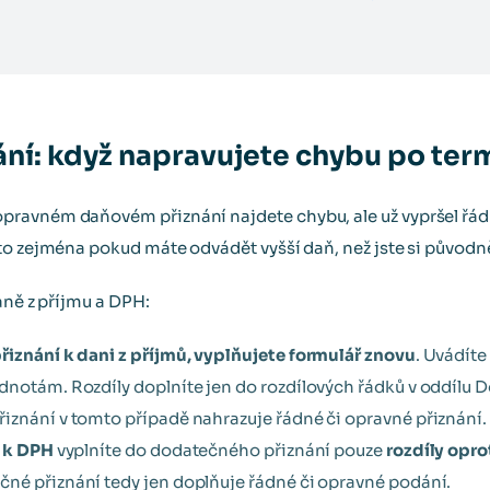
ní: když napravujete chybu po ter
ravném daňovém přiznání najdete chybu, ale už vypršel řád
to zejména pokud máte odvádět vyšší daň, než jste si původně
aně z příjmu a DPH:
přiznání k dani z příjmů, vyplňujete formulář znovu
. Uvádíte
dnotám. Rozdíly doplníte jen do rozdílových řádků v oddílu 
iznání v tomto případě nahrazuje řádné či opravné přiznání.
í k DPH
vyplníte do dodatečného přiznání pouze
rozdíly opr
né přiznání tedy jen doplňuje řádné či opravné podání.