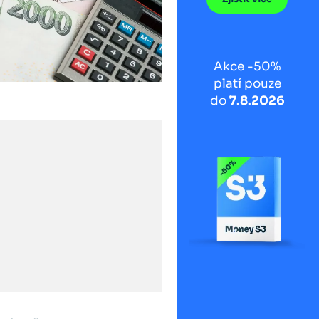
Akce -50%
platí pouze
do
7.8.2026