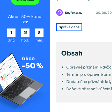
Seyfor, a. s.
20. 08. 2
Akce -50% končí
za:
Správa daně
1
21
8
dnů
hod.
min.
Obsah
Opravné přiznání: když c
Termín pro opravné přizn
Dodatečné přiznání: kdy
Daňové přiznání v účet