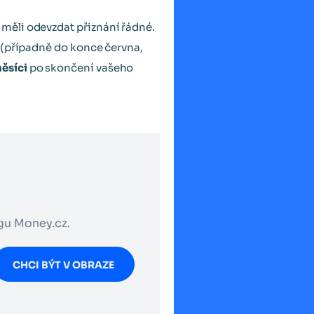
e měli odevzdat přiznání řádné.
 (případně do konce června,
měsíci
po skončení vašeho
ogu Money.cz.
CHCI BÝT V OBRAZE