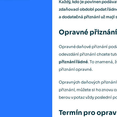
Každý, kdo je povinen podávat
zdaňovací období podat řádné,
a dodatečná přiznání už mají s
Opravné přiznání:
Opravné daňové přiznání podávát
odevzdání přiznání chcete tuto
přiznání řádné
. To znamená, 
přiznání opravné.
Opravných daňových přiznán
přiznání, můžete si ho znovu o
berou v potaz vždy poslední p
Termín pro opravn