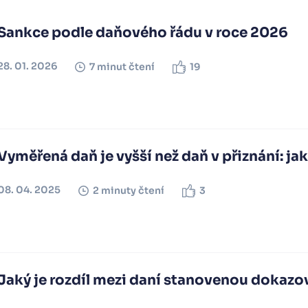
Sankce podle daňového řádu v roce 2026
28. 01. 2026
7 minut čtení
19
Vyměřená daň je vyšší než daň v přiznání: jak
08. 04. 2025
2 minuty čtení
3
Jaký je rozdíl mezi daní stanovenou doka