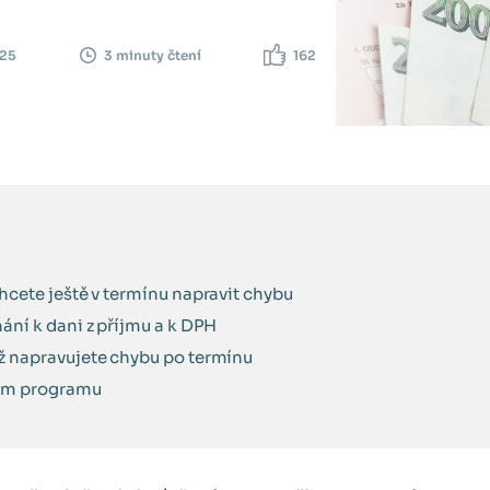
025
162
3 minuty čtení
hcete ještě v termínu napravit chybu
ání k dani z příjmu a k DPH
ž napravujete chybu po termínu
ním programu