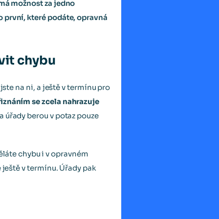
, má možnost za jedno
 první, které podáte, opravná
vit chybu
ste na ni, a ještě v termínu pro
znáním se zcela nahrazuje
 a úřady berou v potaz pouze
děláte chybu i v opravném
 ještě v termínu. Úřady pak