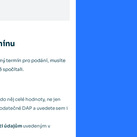
mínu
ný termín pro podání, musíte
 spočítali.
 do něj celé hodnoty, ne jen
Dodatečné DAP a uvedete sem i
oti údajům
uvedeným v