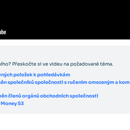
ního? Přeskočte si ve videu na požadované téma.
vných položek k pohledávkám
ěn společníků společnosti s ručením omezeným a kom
ěn členů orgánů obchodních společností
v Money S3