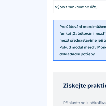
Výpis z bankovního účtu
Pro účtování mezd můžeme
funkcí „Zaúčtování mezd“ 
mezd přednastavíme její ú
Pokud modul mezd v Money
doklady dle potřeby.
Získejte prakti
Přihlaste se k několik