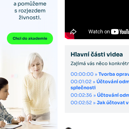
a pomůžeme
s rozjezdem
živnosti.
Chci do akademie
Hlavní části videa
Zajímá vás něco konkrét
00:00:00 »
Tvorba opra
00:01:02 »
Účtování odm
splečnosti
00:02:36 »
Účtování odm
00:02:52 »
Jak účtovat 