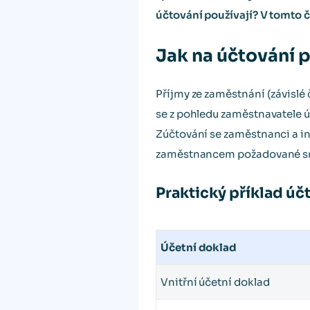
účtování používají? V tomto č
Jak na účtování 
Příjmy ze zaměstnání (závislé č
se z pohledu zaměstnavatele úč
Zúčtování se zaměstnanci a in
zaměstnancem požadované srážk
Praktický příklad úč
Účetní doklad
Vnitřní účetní doklad