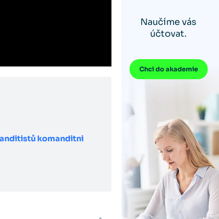
Naučíme vás
účtovat.
Chci do akademie
anditistů komanditni