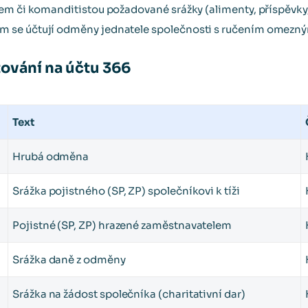
em či komanditistou požadované srážky (alimenty, příspěvky, 
 se účtují odměny jednatele společnosti s ručením omezn
tování na účtu 366
Text
Hrubá odměna
Srážka pojistného (SP, ZP) společníkovi k tíži
Pojistné (SP, ZP) hrazené zaměstnavatelem
Srážka daně z odměny
Srážka na žádost společníka (charitativní dar)