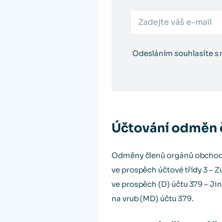
Odesláním souhlasíte s
Účtování odměn 
Odměny členů orgánů obchodní
ve prospěch účtové třídy 3 – Z
ve prospěch (D) účtu 379 – Ji
na vrub (MD) účtu 379.