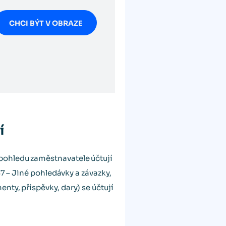
CHCI BÝT V OBRAZE
í
pohledu zaměstnavatele účtují
37 – Jiné pohledávky a závazky,
ty, příspěvky, dary) se účtují