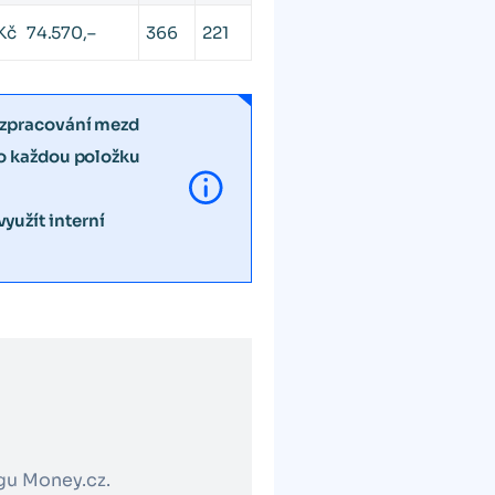
Kč 74.570,–
366
221
 zpracování mezd
ro každou položku
užít interní
ogu Money.cz.