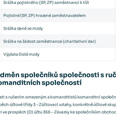
Srážka pojistného (SP, ZP) zaměstnanci k tíži
Pojistné (SP, ZP) hrazené zaměstnavatelem
Srážka daně ze mzdy
Srážka na žádost zaměstnance (charitativní dar)
Výplata čisté mzdy
 odměn společníků společnosti s 
omanditních společností
ti s ručením omezeným a komanditistů komanditní společno
pěch účtové třídy 3 – Zúčtovací vztahy, konkrétně účtové skup
ji ve prospěch (D) účtu 366 – Závazky ke společníkům obchod