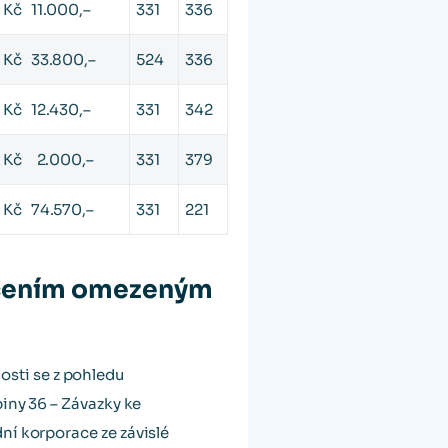
Kč 11.000,–
331
336
Kč 33.800,–
524
336
Kč 12.430,–
331
342
Kč 2.000,–
331
379
Kč 74.570,–
331
221
ručením omezeným
sti se z pohledu
iny 36 – Závazky ke
ní korporace ze závislé