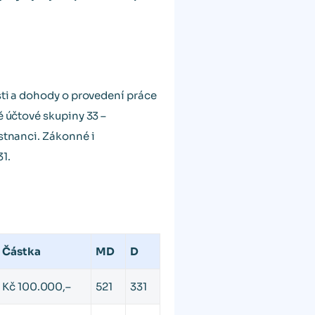
sti a dohody o provedení práce
ě účtové skupiny 33 –
ěstnanci. Zákonné i
1.
Částka
MD
D
Kč 100.000,–
521
331