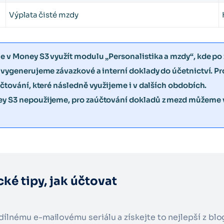
Výplata čisté mzdy
 v Money S3 využít modulu „Personalistika a mzdy“, kde po
vygenerujeme závazkové a interní doklady do účetnictví. P
čtování, které následně využijeme i v dalších obdobích.
 S3 nepoužijeme, pro zaúčtování dokladů z mezd můžeme vy
cké tipy, jak účtovat
adílnému e-mailovému seriálu a získejte to nejlepší z bl