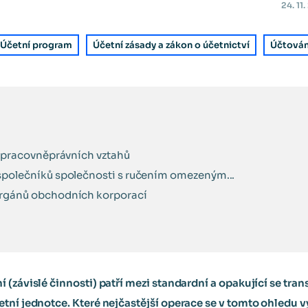
24. 11
Účetní program
Účetní zásady a zákon o účetnictví
Účtován
z pracovněprávních vztahů
polečníků společnosti s ručením omezeným...
rgánů obchodních korporací
(závislé činnosti) patří mezi standardní a opakující se trans
tní jednotce. Které nejčastější operace se v tomto ohledu vys