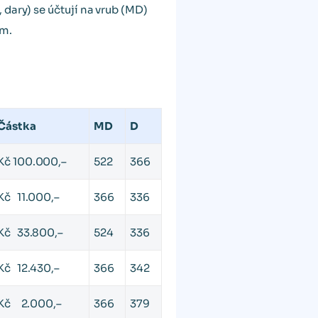
dary) se účtují na vrub (MD)
ým.
Částka
MD
D
Kč 100.000,–
522
366
Kč 11.000,–
366
336
Kč 33.800,–
524
336
Kč 12.430,–
366
342
Kč 2.000,–
366
379