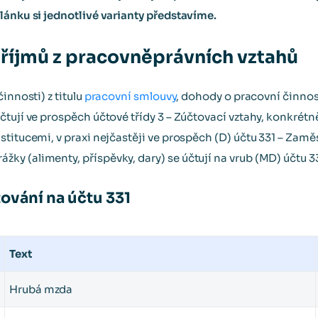
lánku si jednotlivé varianty představíme.
příjmů z pracovněprávních vztahů
innosti) z titulu
pracovní smlouvy
, dohody o pracovní činno
tují ve prospěch účtové třídy 3 – Zúčtovací vztahy, konkrétn
stitucemi, v praxi nejčastěji ve prospěch (D) účtu 331 – Zam
y (alimenty, příspěvky, dary) se účtují na vrub (MD) účtu 33
tování na účtu 331
Text
Hrubá mzda