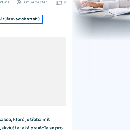
. 2023
9
3 minuty čtení
í zúčtovacích vztahů
akce, které je třeba mít
kytují a jaká pravidla se pro