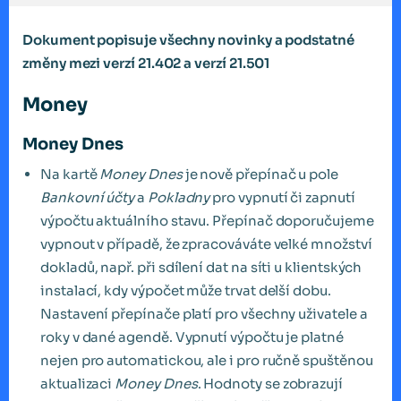
Dokument popisuje všechny novinky a podstatné
změny mezi verzí 21.402 a verzí 21.501
Money
Money Dnes
Na kartě
Money Dnes
je nově přepínač u pole
Bankovní účty
a
Pokladny
pro vypnutí či zapnutí
výpočtu aktuálního stavu. Přepínač doporučujeme
vypnout v případě, že zpracováváte velké množství
dokladů, např. při sdílení dat na síti u klientských
instalací, kdy výpočet může trvat delší dobu.
Nastavení přepínače platí pro všechny uživatele a
roky v dané agendě. Vypnutí výpočtu je platné
nejen pro automatickou, ale i pro ručně spuštěnou
aktualizaci
Money
Dnes
. Hodnoty se zobrazují