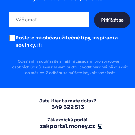
Přihlásit se
Pošlete mi občas užitečné tipy, inspiraci a
novinky.
i
Odesláním souhlasíte s našimi zásadami pro zpracování
osobních údajů. E-maily vám budou chodit maximálně dvakrát
do měsíce. Z odběru se můžete kdykoliv odhlásit
Jste klient a máte dotaz?
549 522 513
Zákaznický portál
zakportal.money.cz