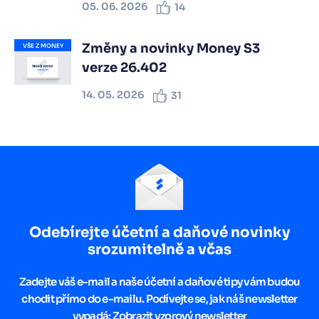
05. 06. 2026
14
Změny a novinky Money S3
VŠE Z MONEY
verze 26.402
14. 05. 2026
31
Odebírejte účetní a daňové novinky
srozumitelně a včas
Zadejte váš e-mail a naše účetní a daňové tipy vám budou
chodit přímo do e-mailu. Podívejte se, jak náš newsletter
vypadá:
Zobrazit vzorový newsletter