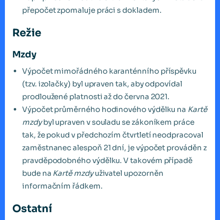
přepočet zpomaluje práci s dokladem.
Režie
Mzdy
Výpočet mimořádného karanténního příspěvku
(tzv. izolačky) byl upraven tak, aby odpovídal
prodloužené platnosti až do června 2021.
Výpočet průměrného hodinového výdělku na
Kartě
mzdy
byl upraven v souladu se zákoníkem práce
tak, že pokud v předchozím čtvrtletí neodpracoval
zaměstnanec alespoň 21 dní, je výpočet prováděn z
pravděpodobného výdělku. V takovém případě
bude na
Kartě mzdy
uživatel upozorněn
informačním řádkem.
Ostatní