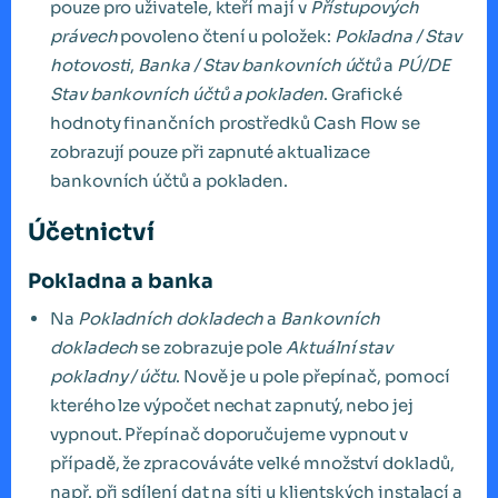
pouze pro uživatele, kteří mají v
Přístupových
právech
povoleno čtení u položek:
Pokladna / Stav
hotovosti
,
Banka / Stav bankovních účtů
a
PÚ/DE
Stav bankovních účtů a pokladen
. Grafické
hodnoty finančních prostředků Cash Flow se
zobrazují pouze při zapnuté aktualizace
bankovních účtů a pokladen.
Účetnictví
Pokladna a banka
Na
Pokladních dokladech
a
Bankovních
dokladech
se zobrazuje pole
Aktuální stav
pokladny / účtu
. Nově je u pole přepínač, pomocí
kterého lze výpočet nechat zapnutý, nebo jej
vypnout. Přepínač doporučujeme vypnout v
případě, že zpracováváte velké množství dokladů,
např. při sdílení dat na síti u klientských instalací a