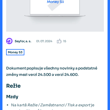
Seyfor, a. s.
01. 07. 2024
15
Money S3
Dokument popisuje všechny novinky a podstatné
změny mezi verzí 24.500 a verzí 24.600.
Režie
Mzdy
Na kartě
Režie / Zaměstnanci / Tisk a export
je