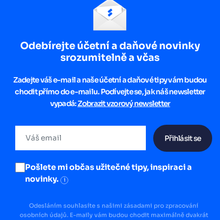
Odebírejte účetní a daňové novinky
srozumitelně a včas
Zadejte váš e-mail a naše účetní a daňové tipy vám budou
chodit přímo do e-mailu. Podívejte se, jak náš newsletter
vypadá:
Zobrazit vzorový newsletter
Přihlásit se
Pošlete mi občas užitečné tipy, inspiraci a
novinky.
i
Odesláním souhlasíte s našimi zásadami pro zpracování
osobních údajů. E-maily vám budou chodit maximálně dvakrát