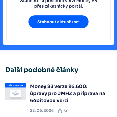
Stáhněte si poslední verzi Money S3
přes zákaznický portál.
Stáhnout aktualizaci
Další podobné články
Money S3 verze 26.600:
VŠE Z MONEY
úpravy pro JMHZ a příprava na
64bitovou verzi
22. 06. 2026
30