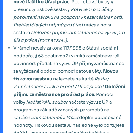
nové tlačítko Úřad práce
. Pod tuto volbu byly
přesunuty tiskové sestavy
Potvrzení pro účely
posouzení nároku na podporu v nezaměstnanosti,
Přehled čistých příjmů pro úřad práce
a nová
sestava
Doložení příjmů zaměstnance na výzvu pro
úřad práce (formát XML).
V rámci novely zákona 117/1995 o Státní sociální
podpoře, § 63 odstavec 2) vzniká zaměstnavateli
povinnost předat na výzvu ÚP příjmy zaměstnance
za vyžádané období pomocí datové věty
. Novou
tiskovou sestavu
naleznete na kartě
Režie /
Zaměstnanci / Tisk a export / Úřad práce
/
Doložení
příjmu zaměstnance pro úřad práce
. Pomocí
volby
Načíst XML soubor
načtete výzvu z ÚP a
program na základě zadaných parametrů na
kartách
Zaměstnanců
a
Mezd
doplní požadované
hodnoty. Tiskovou sestavu následně vyexportujete
do XML souboru pomocí zeleného tlačítka a