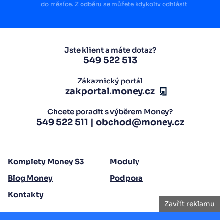
do měsíce. Z odběru se můžete kdykoliv odhlásit
Jste klient a máte dotaz?
549 522 513
Zákaznický portál
zakportal.money.cz
Chcete poradit s výběrem Money?
549 522 511
|
obchod@money.cz
Komplety Money S3
Moduly
Blog Money
Podpora
Kontakty
Zavřít reklamu
Copyright 2026 Seyfor, a. s.