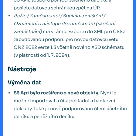
pošlete datovou schránkou zpět na ÚP.
Režie / Zaměstnanci / Sociální pojištění /
Oznámení o nástupu do zaměstnání (skočení
zaměstnání)
má v rámci Exportu do XML pro ČSSZ
zabudovanou podporu pro novou datovou větu
ONZ 2022 verze 1.3 včetně nového XSD schématu
(v platnosti od 1. 7. 2024).
Nástroje
Výměna dat
S3 Api bylo rozšířeno o nové objekty
. Nyní je
možné importovat a číst pokladní a bankovní
doklady. Také je nově podporováno čtení účetního
deníku a peněžního deníku.