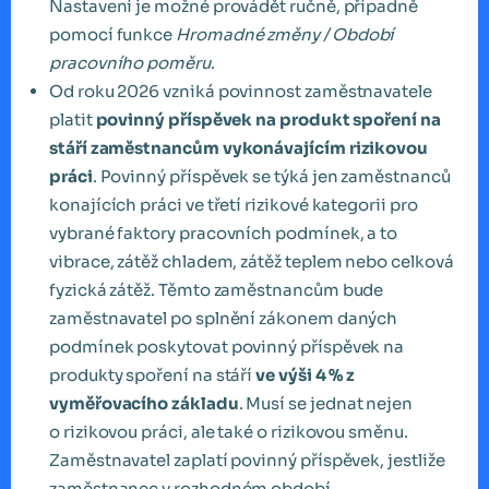
Nastavení je možné provádět ručně, případně
pomocí funkce
Hromadné změny / Období
pracovního poměru
.
Od roku 2026 vzniká povinnost zaměstnavatele
platit
povinný příspěvek na produkt spoření na
stáří zaměstnancům vykonávajícím rizikovou
práci
. Povinný příspěvek se týká jen zaměstnanců
konajících práci ve třetí rizikové kategorii pro
vybrané faktory pracovních podmínek, a to
vibrace, zátěž chladem, zátěž teplem nebo celková
fyzická zátěž. Těmto zaměstnancům bude
zaměstnavatel po splnění zákonem daných
podmínek poskytovat povinný příspěvek na
produkty spoření na stáří
ve výši 4 % z
vyměřovacího základu
. Musí se jednat nejen
o rizikovou práci, ale také o rizikovou směnu.
Zaměstnavatel zaplatí povinný příspěvek, jestliže
zaměstnanec v rozhodném období