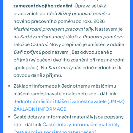
zamezení dvojího zdanění
. Úprava se týká
pracovních poměrů
Běžný pracovní poměr
a
nového pracovního poměru od roku 2026
Mezinárodní pronájem pracovní síly
. Nastavení je
na
Kartě zaměstnance
/ záložka
Pracovní poměry
v
záložce
Ostatní
. Nový přepínač je umístěn v oddíle
Daň z příjmů
pod názvem „Bez odvodu daně z
příjmů (vyloučení dvojího zdanění při mezinárodní
spolupráci). Na
Kartě mzdy
následně nedochází k
odvodu daně z příjmu.
Základní informace k Jednotnému měsíčnímu
hlášení zaměstnavatele naleznete zde – dát link
Jednotné měsíční hlášení zaměstnavatele (JMHZ)
ZÁKLADNÍ INFORMACE
Časté dotazy a informační materiály jsou popsány
zde – dát link
Časté dotazy, informační materiály –
Česká správa sociálního zabezpečení