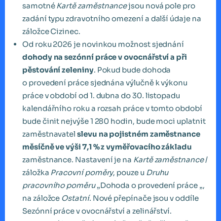
samotné
Kartě zaměstnance
jsou nová pole pro
zadání typu zdravotního omezení a další údaje na
záložce Cizinec.
Od roku 2026 je novinkou možnost sjednání
dohody na sezónní práce v ovocnářství a při
pěstování zeleniny
. Pokud bude dohoda
o provedení práce sjednána výlučně k výkonu
práce v období od 1. dubna do 30. listopadu
kalendářního roku a rozsah práce v tomto období
bude činit nejvýše 1 280 hodin, bude moci uplatnit
zaměstnavatel
slevu na pojistném zaměstnance
měsíčně ve výši 7,1 % z vyměřovacího základu
zaměstnance. Nastavení je na
Kartě zaměstnance
/
záložka
Pracovní poměry
, pouze u
Druhu
pracovního poměru
„Dohoda o provedení práce „,
na záložce
Ostatní
. Nové přepínače jsou v oddíle
Sezónní práce v ovocnářství a zelinářství.