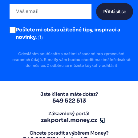
Přihlásit se
Pošlete mi občas užitečné tipy, inspiraci a
novinky.
i
Odesláním souhlasíte s našimi zásadami pro zpracování
osobních údajů. E-maily vám budou chodit maximálně dvakrát
do měsíce. Z odběru se můžete kdykoliv odhlásit
Jste klient a máte dotaz?
549 522 513
Zákaznický portál
zakportal.money.cz
Chcete poradit s výběrem Money?