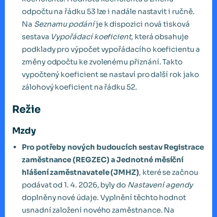
odpočtu na řádku 53 lze i nadále nastavit i ručně.
Na
Seznamu podání
je k dispozici nová tisková
sestava
Vypořádací koeficient
, která obsahuje
podklady pro výpočet vypořádacího koeficientu a
změny odpočtu ke zvolenému přiznání. Takto
vypočtený koeficient se nastaví pro další rok jako
zálohový koeficient na řádku 52.
Režie
Mzdy
Pro potřeby nových budoucích sestav Registrace
zaměstnance (REGZEC) a Jednotné měsíční
hlášení zaměstnavatele (JMHZ)
, které se začnou
podávat od 1. 4. 2026, byly do
Nastavení agendy
doplněny nové údaje. Vyplnění těchto hodnot
usnadní založení nového zaměstnance. Na