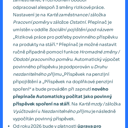
odpracoval alespoň 3 směny rizikové práce.
Nastavení je na
Kartě zaměstnance
/ záložka
Pracovní poměry
v záložce
Ostatní
. Přepínač je
umístěn v oddíle
Sociální pojištění pod názvem
„Riziková práce pro potřeby povinného příspěvku
na produkty na stáří.“ Přepínač je možné nastavit
ručně případně pomocí funkce
Hromadné změny /
Období pracovního poměru
. Automatický výpočet
povinného příspěvku je podporován u
Druhu
nezdanitelného příjmu
„Příspěvek na penzijní
připojištění a „Příspěvek na doplňkové penzijní
spoření“ a bude prováděn při zapnutí
nového
přepínače Automaticky počítat jako povinný
příspěvek spoření na stáří
. Na
Kartě mzdy /
záložka
Vyúčtování
u
Nezdanitelného příjmu
je následně
vypočítán povinný příspěvek.
Od roku 2026 bude v platnosti
úprava pro