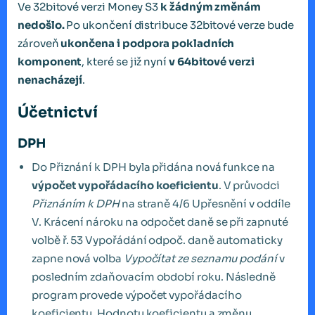
Ve 32bitové verzi Money S3
k žádným změnám
nedošlo
.
Po ukončení distribuce 32bitové verze bude
zároveň
ukončena i podpora pokladních
komponent
, které se již nyní
v 64bitové verzi
nenacházejí
.
Účetnictví
DPH
Do Přiznání k DPH byla přidána nová funkce na
výpočet vypořádacího koeficientu
. V průvodci
Přiznáním k DPH
na straně 4/6 Upřesnění v oddíle
V. Krácení nároku na odpočet daně se při zapnuté
volbě ř. 53 Vypořádání odpoč. daně automaticky
zapne nová volba
Vypočítat ze seznamu podání
v
posledním zdaňovacím období roku. Následně
program provede výpočet vypořádacího
koeficientu. Hodnotu koeficientu a změnu