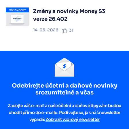
Změny a novinky Money S3
VŠE Z MONEY
verze 26.402
14. 05. 2026
31
Odebírejte účetní a daňové novinky
srozumitelně a včas
Zadejte váš e-mail a naše účetní a daňové tipy vám budou
chodit přímo do e-mailu. Podívejte se, jak náš newsletter
vypadá:
Zobrazit vzorový newsletter