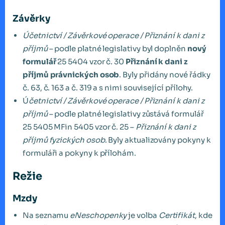
Závěrky
Účetnictví / Závěrkové operace / Přiznání k dani z
příjmů
– podle platné legislativy byl doplněn
nový
formulář
25 5404 vzor č. 30
Přiznání k dani z
příjmů právnických osob
. Byly přidány nové řádky
č. 63, č. 163 a č. 319 a s nimi související přílohy.
Ú
četnictví / Závěrkové operace / Přiznání k dani z
příjmů
– podle platné legislativy zůstává formulář
25 5405 MFin 5405 vzor č. 25 –
Přiznání k dani z
příjmů fyzických osob
. Byly aktualizovány pokyny k
formuláři a pokyny k přílohám.
Režie
Mzdy
Na seznamu
eNeschopenky
je volba
Certifikát
, kde