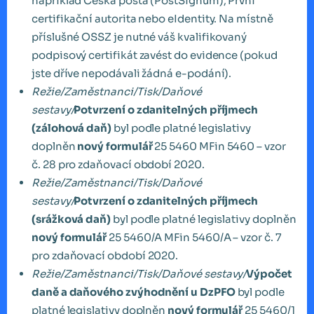
například Česká pošta (PostSignum), První
certifikační autorita nebo eIdentity. Na místně
příslušné OSSZ je nutné váš kvalifikovaný
podpisový certifikát zavést do evidence (pokud
jste dříve nepodávali žádná e-podání).
Režie/Zaměstnanci
/Tisk/Daňové
sestavy/
Potvrzení o zdanitelných příjmech
(zálohová daň)
byl podle platné legislativy
doplněn
nový formulář
25 5460 MFin 5460 – vzor
č. 28 pro zdaňovací období 2020.
Režie/Zaměstnanci/Tisk/Daňové
sestavy/
Potvrzení o zdanitelných příjmech
(srážková daň)
byl podle platné legislativy doplněn
nový formulář
25 5460/A MFin 5460/A – vzor č. 7
pro zdaňovací období 2020.
Režie/Zaměstnanci/Tisk/Daňové sestavy/
Výpočet
daně a daňového zvýhodnění u DzPFO
byl podle
platné legislativy doplněn
nový formulář
25 5460/1