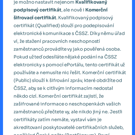
je možno nastavit nejenom
Kvalifikovaný
podpisový certifikát
, ale nově i
Komerční
šifrovací certifikát
. Kvalifikovaný podpisový
certifikát (Qualified) slouží pro podepisování
elektronické komunikace s ČSSZ. Díky němu úřad
ví, že stažení pracovních neschopností
zaměstnanců provádíte vy jako pověřená osoba.
Pokud už teď odesíláte nějaké podání na ČSSZ
elektronicky s pomocí ePortálu, tento certifikát už
používáte a nemusíte nic řešit. Komerční certifikát
(Public) slouží k šifrování zpráv, které obdržíte od
ČSSZ, aby se k citlivým informacím nedostal
někdo cizí. Komerční certifikát zajistí, že
zašifrované informace o neschopenkách vašich
zaměstnanců přečtete vy, ale nikdo jiný ne. Jestli
certifikáty zatím nemáte, vystaví vám je
akreditovaní poskytovatelé certifikačních služeb,