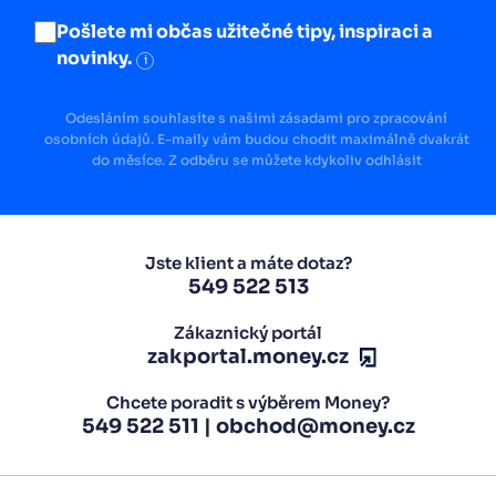
Pošlete mi občas užitečné tipy, inspiraci a
novinky.
i
Odesláním souhlasíte s našimi zásadami pro zpracování
osobních údajů. E-maily vám budou chodit maximálně dvakrát
do měsíce. Z odběru se můžete kdykoliv odhlásit
Jste klient a máte dotaz?
549 522 513
Zákaznický portál
zakportal.money.cz
Chcete poradit s výběrem Money?
549 522 511
|
obchod@money.cz