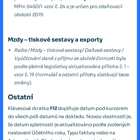
MFin 5460/1 vzor č. 24 a je určen pro zdaňovací
období 2019.
Mzdy – tiskové sestavy a exporty
Režie / Mzdy – tiskové sestavy/ Daňové sestavy /
Vyúčtování daně z příjmu ze závislé činnos
ti byla
podle platné legislativy aktualizována příloha č. 1 –
vzor č. 19 (formulář a ostatní přílohy zůstávají beze
změny).
Ostatní
Klávesová zkratka
F12
doplňuje datum pod kurzorem
do všech polí datumů na dokladu. Novou vlastností je,
že datum splatnosti je aktualizováno podle zvolených
nastavení Účetního roku, Typu faktury nebo na