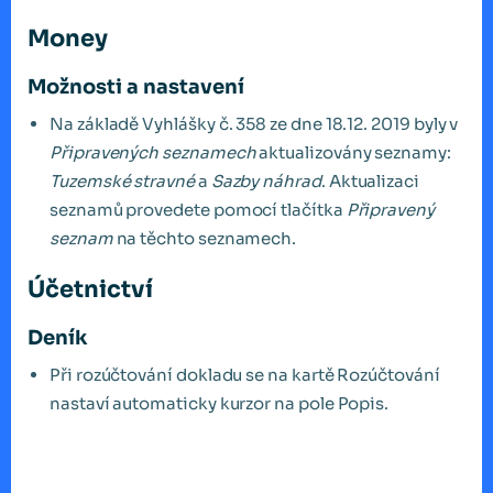
Money
Možnosti a nastavení
Na základě Vyhlášky č. 358 ze dne 18.12. 2019 byly v
Připravených seznamech
aktualizovány seznamy:
Tuzemské stravné
a
Sazby náhrad
. Aktualizaci
seznamů provedete pomocí tlačítka
Připravený
seznam
na těchto seznamech.
Účetnictví
Deník
Při rozúčtování dokladu se na kartě Rozúčtování
nastaví automaticky kurzor na pole Popis.