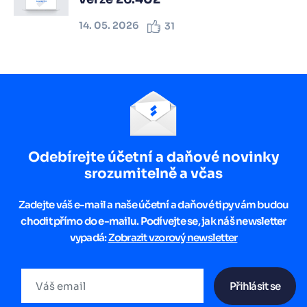
14. 05. 2026
31
Odebírejte účetní a daňové novinky
srozumitelně a včas
Zadejte váš e-mail a naše účetní a daňové tipy vám budou
chodit přímo do e-mailu. Podívejte se, jak náš newsletter
vypadá:
Zobrazit vzorový newsletter
Přihlásit se