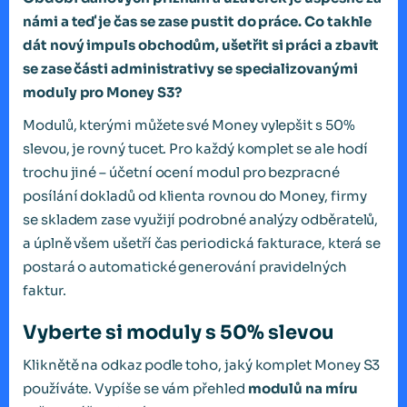
námi a teď je čas se zase pustit do práce. Co takhle
dát nový impuls obchodům, ušetřit si práci a zbavit
se zase části administrativy se specializovanými
moduly pro Money S3?
Modulů, kterými můžete své Money vylepšit s 50%
slevou, je rovný tucet. Pro každý komplet se ale hodí
trochu jiné – účetní ocení modul pro bezpracné
posílání dokladů od klienta rovnou do Money, firmy
se skladem zase využijí podrobné analýzy odběratelů,
a úplně všem ušetří čas periodická fakturace, která se
postará o automatické generování pravidelných
faktur.
Vyberte si moduly s 50% slevou
Kliknětě na odkaz podle toho, jaký komplet Money S3
používáte. Vypíše se vám přehled
modulů na míru