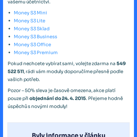
vašemu účetnictví.
Money S3 Mini
Money S3 Lite
Money S3 Sklad
Money S3 Business
Money S3 Office
Money S3 Premium
Pokud nechcete vybírat sami, volejte zdarma na
549
522 511
, rádi vám moduly doporučíme přesně podle
vašich potřeb.
Pozor – 50% sleva je časově omezena, akce platí
pouze při
objednání do 24. 4. 2015
. Přejeme hodně
úspěchů s novými moduly!
Byly informace v článku