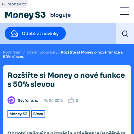
money.cz
bloguje
Odebírat novinky
Podnikání
/
Účetní programy
/
Rozšiřte si Money o nové funkce s
50% slevou
Rozšiřte si Money o nové funkce
s 50% slevou
Seyfor, a. s.
19. 04. 2015
2
Money S3
Sleva
Období daňových přiznání a uzávěrek je úspěšně za