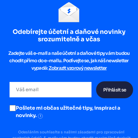
Odebírejte účetní a daňové novinky
srozumitelně a včas
Zadejte váš e-mail a naše účetní a daňové tipy vám budou
chodit přímo do e-mailu. Podívejte se, jak náš newsletter
vypadá:
Zobrazit vzorový newsletter
Přihlásit se
Pošlete mi občas užitečné tipy, inspiraci a
novinky.
i
Odesláním souhlasíte s našimi zásadami pro zpracování
osobních údajů. E-maily vám budou chodit maximálně dvakrát