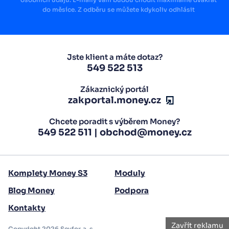
do měsíce. Z odběru se můžete kdykoliv odhlásit
Jste klient a máte dotaz?
549 522 513
Zákaznický portál
zakportal.money.cz
Chcete poradit s výběrem Money?
549 522 511
|
obchod@money.cz
Komplety Money S3
Moduly
Blog Money
Podpora
Zavřít reklamu
Kontakty
Propojte své účetnictví s podnikáním
Copyright 2026 Seyfor, a. s.