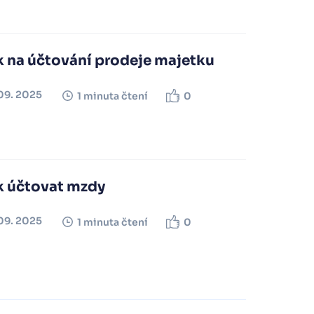
k na účtování prodeje majetku
09. 2025
1 minuta čtení
0
k účtovat mzdy
09. 2025
1 minuta čtení
0