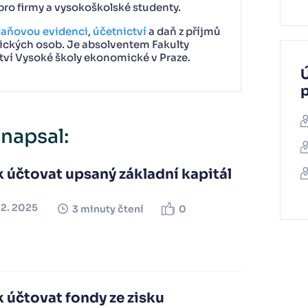
pro firmy a vysokoškolské studenty.
aňovou evidenci
,
účetnictví
a daň z příjmů
nických osob. Je absolventem Fakulty
ctví Vysoké školy ekonomické v Praze.
Ú
 napsal:
 účtovat upsaný základní kapitál
12. 2025
3 minuty čtení
0
 účtovat fondy ze zisku