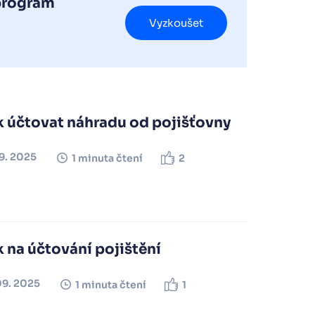
 program
Vyzkoušet
k účtovat náhradu od pojišťovny
09. 2025
1 minuta čtení
2
 na účtování pojištění
09. 2025
1 minuta čtení
1