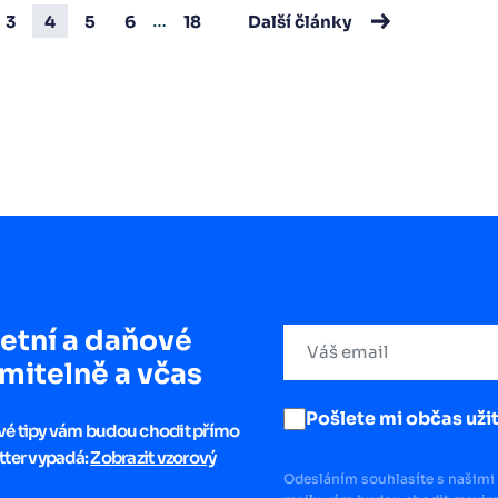
…
3
4
5
6
18
Další články
etní a daňové
mitelně a včas
Pošlete mi občas užit
ové tipy vám budou chodit přímo
tter vypadá:
Zobrazit vzorový
Odesláním souhlasíte s našimi 