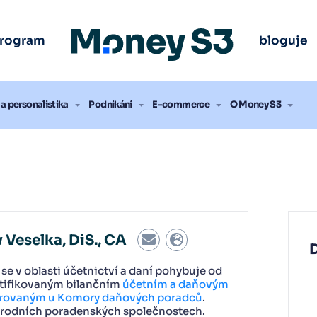
ak vybrat účetní program
ak vybrat účetní program
ak vybrat účetní program
ak vybrat účetní program
ak vybrat účetní program
ak vybrat účetní program
Úč
Úč
Úč
Úč
Úč
Úč
program
bloguje
nout zdarma
nout zdarma
nout zdarma
nout zdarma
nout zdarma
nout zdarma
a personalistika
Podnikání
E-commerce
O Money S3
v Veselka, DiS., CA
se v oblasti účetnictví a daní pohybuje od
rtifikovaným bilančním
účetním a daňovým
trovaným u Komory daňových poradců
.
árodních poradenských společnostech.