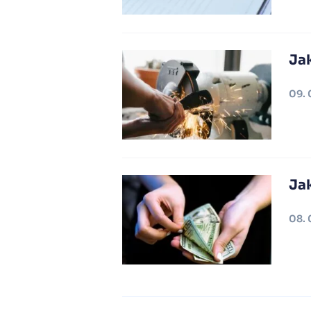
Ja
09. 
Ja
08. 