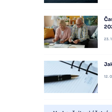
Ča
20
23. 
Ja
12. 