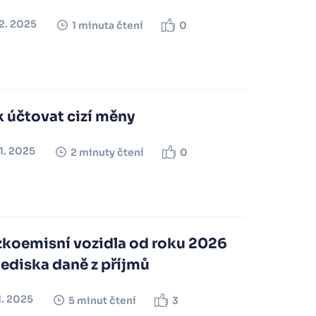
12. 2025
1 minuta čtení
0
 účtovat cizí měny
11. 2025
2 minuty čtení
0
zkoemisní vozidla od roku 2026
lediska daně z příjmů
11. 2025
5 minut čtení
3