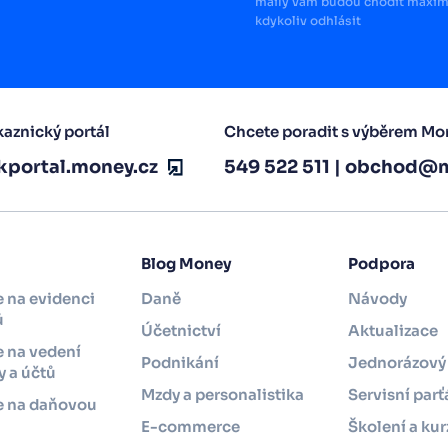
maily vám budou chodit maximá
kdykoliv odhlásit
aznický portál
Chcete poradit s výběrem Mo
kportal.money.cz
549 522 511
|
obchod@m
Blog Money
Podpora
 na evidenci
Daně
Návody
ů
Účetnictví
Aktualizace
 na vedení
Podnikání
Jednorázový 
 a účtů
Mzdy a personalistika
Servisní parť
e na daňovou
i
E-commerce
Školení a kur