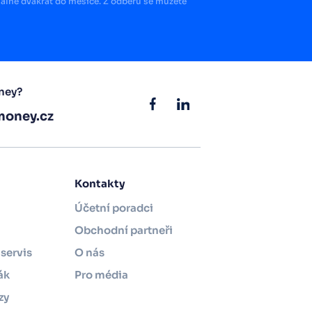
lně dvakrát do měsíce. Z odběru se můžete
ney?
oney.cz
Kontakty
Účetní poradci
Obchodní partneři
servis
O nás
ák
Pro média
zy