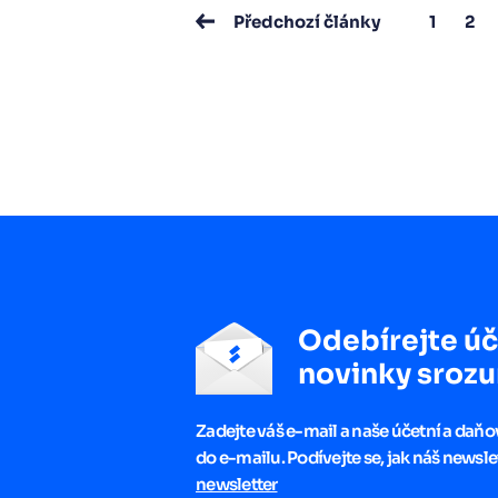
1
2
Předchozí články
Odebírejte úč
novinky srozu
Zadejte váš e-mail a naše účetní a daň
do e-mailu. Podívejte se, jak náš newsle
newsletter