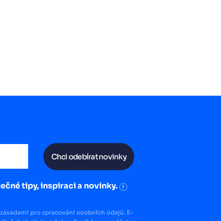
Chci odebírat novinky
ečné tipy, inspiraci a novinky.
i
zásadami pro zpracování osobních údajů. E-