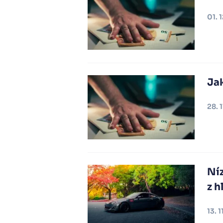
01. 
Jak
28. 
Ní
z h
13. 