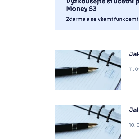
Vyzkoušejte si účetní
Money S3
Zdarma a se všemi funkcemi
Ja
11. 
Jak
10. 