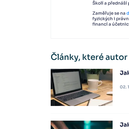
Školí a přednáší 
Zaměřuje se na
d
fyzických i práv
financí a účetni
Články, které autor
Jak
02. 
Jak