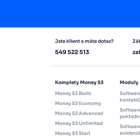
Jste klient a máte dotaz?
Zák
549 522 513
za
Komplety Money S3
Moduly
Money S3 Basic
Software
kontakt
Money S3 Economy
Software
Money S3 Advanced
pokladny
Money S3 Unlimited
Softwar
evidenc
Money S3 Start