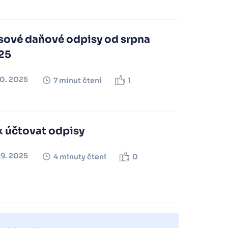
sové daňové odpisy od srpna
25
10. 2025
7 minut čtení
1
k účtovat odpisy
09. 2025
4 minuty čtení
0