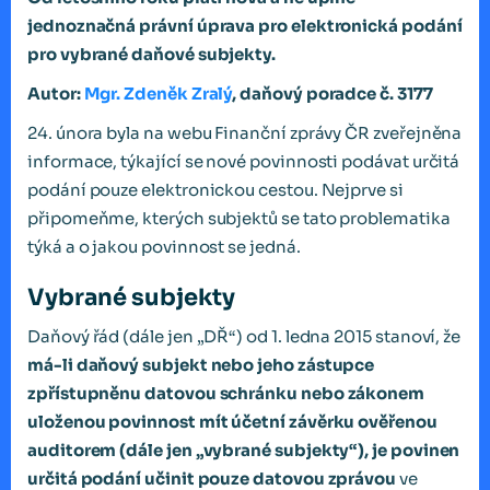
jednoznačná právní úprava pro elektronická podání
pro vybrané daňové subjekty.
Autor:
Mgr. Zdeněk Zralý
, daňový poradce č. 3177
24. února byla na webu Finanční zprávy ČR zveřejněna
informace, týkající se nové povinnosti podávat určitá
podání pouze elektronickou cestou. Nejprve si
připomeňme, kterých subjektů se tato problematika
týká a o jakou povinnost se jedná.
Vybrané subjekty
Daňový řád (dále jen „DŘ“) od 1. ledna 2015 stanoví, že
má-li daňový subjekt nebo jeho zástupce
zpřístupněnu datovou schránku nebo zákonem
uloženou povinnost mít účetní závěrku ověřenou
auditorem (dále jen „vybrané subjekty“), je povinen
určitá podání učinit pouze datovou zprávou
ve