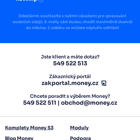
Odesláním souhlasíte s našimi zásadami pro zpracování
osobních údajů. E-maily vám budou chodit maximálně dvakrát
do měsíce. Z odběru se můžete kdykoliv odhlásit
Jste klient a máte dotaz?
549 522 513
Zákaznický portál
zakportal.money.cz
Chcete poradit s výběrem Money?
549 522 511
|
obchod@money.cz
Komplety Money S3
Moduly
Blog Money
Podpora