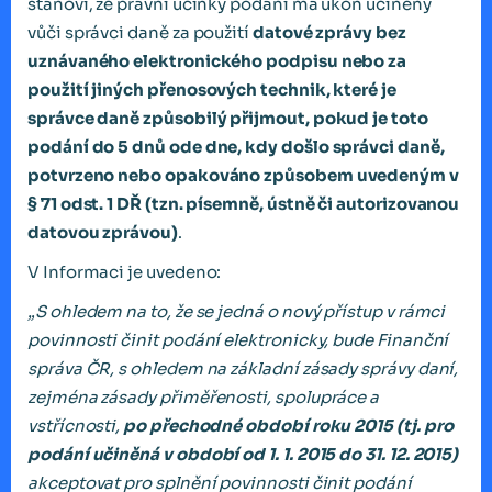
stanoví, že právní účinky podání má úkon učiněný
vůči správci daně za použití
datové zprávy bez
uznávaného elektronického podpisu nebo za
použití jiných přenosových technik, které je
správce daně způsobilý přijmout, pokud je toto
podání do 5 dnů ode dne, kdy došlo správci daně,
potvrzeno nebo opakováno způsobem uvedeným v
§ 71 odst. 1 DŘ (tzn. písemně, ústně či autorizovanou
datovou zprávou)
.
V Informaci je uvedeno:
„S ohledem na to, že se jedná o nový přístup v rámci
povinnosti činit podání elektronicky, bude Finanční
správa ČR, s ohledem na základní zásady správy daní,
zejména zásady přiměřenosti, spolupráce a
vstřícnosti,
po přechodné období roku 2015 (tj. pro
podání učiněná v období od 1. 1. 2015 do 31. 12. 2015)
akceptovat pro splnění povinnosti činit podání