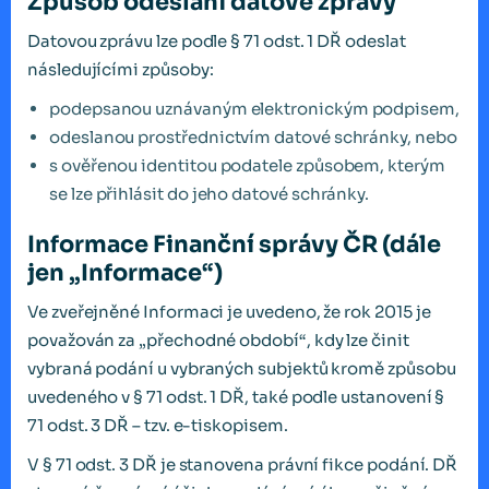
Způsob odeslání datové zprávy
Datovou zprávu lze podle § 71 odst. 1 DŘ odeslat
následujícími způsoby:
podepsanou uznávaným elektronickým podpisem,
odeslanou prostřednictvím datové schránky, nebo
s ověřenou identitou podatele způsobem, kterým
se lze přihlásit do jeho datové schránky.
Informace Finanční správy ČR (dále
jen „Informace“)
Ve zveřejněné Informaci je uvedeno, že rok 2015 je
považován za „přechodné období“, kdy lze činit
vybraná podání u vybraných subjektů kromě způsobu
uvedeného v § 71 odst. 1 DŘ, také podle ustanovení §
71 odst. 3 DŘ – tzv. e-tiskopisem.
V § 71 odst. 3 DŘ je stanovena právní fikce podání. DŘ