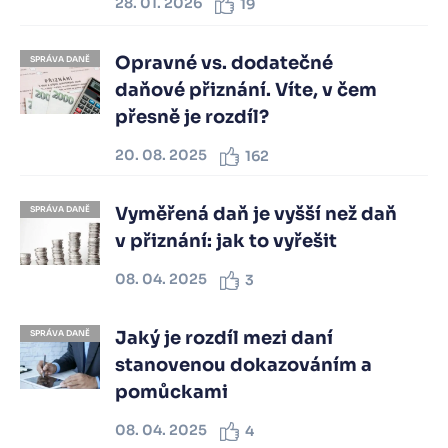
28. 01. 2026
19
Opravné vs. dodatečné
SPRÁVA DANĚ
daňové přiznání. Víte, v čem
přesně je rozdíl?
20. 08. 2025
162
Vyměřená daň je vyšší než daň
SPRÁVA DANĚ
v přiznání: jak to vyřešit
08. 04. 2025
3
Jaký je rozdíl mezi daní
SPRÁVA DANĚ
stanovenou dokazováním a
pomůckami
08. 04. 2025
4