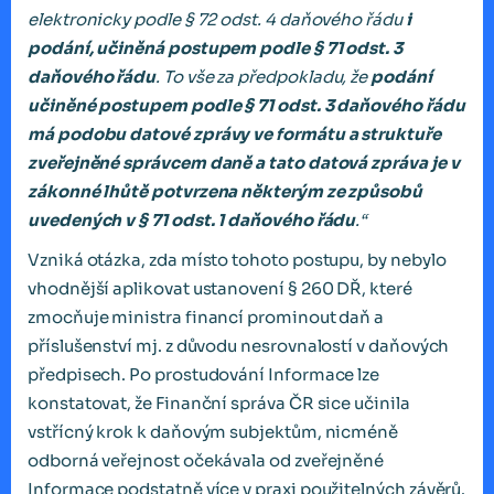
elektronicky podle § 72 odst. 4 daňového řádu
i
podání, učiněná postupem podle § 71 odst. 3
daňového řádu
. To vše za předpokladu, že
podání
učiněné postupem podle § 71 odst. 3 daňového řádu
má podobu datové zprávy ve formátu a struktuře
zveřejněné správcem daně a tato datová zpráva je v
zákonné lhůtě potvrzena některým ze způsobů
uvedených v § 71 odst. 1 daňového řádu
.“
Vzniká otázka, zda místo tohoto postupu, by nebylo
vhodnější aplikovat ustanovení § 260 DŘ, které
zmocňuje ministra financí prominout daň a
příslušenství mj. z důvodu nesrovnalostí v daňových
předpisech. Po prostudování Informace lze
konstatovat, že Finanční správa ČR sice učinila
vstřícný krok k daňovým subjektům, nicméně
odborná veřejnost očekávala od zveřejněné
Informace podstatně více v praxi použitelných závěrů.