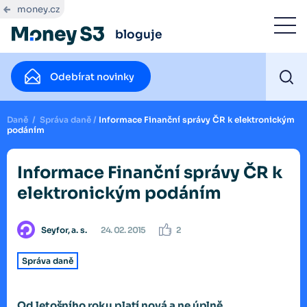
money.cz
bloguje
Odebírat novinky
Daně
/
Správa daně
/
Informace Finanční správy ČR k elektronickým
podáním
Informace Finanční správy ČR k
elektronickým podáním
Seyfor, a. s.
24. 02. 2015
2
Správa daně
Od letošního roku platí nová a ne úplně