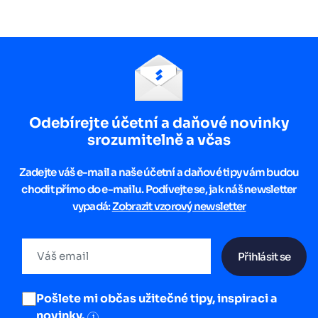
Odebírejte účetní a daňové novinky
srozumitelně a včas
Zadejte váš e-mail a naše účetní a daňové tipy vám budou
chodit přímo do e-mailu. Podívejte se, jak náš newsletter
vypadá:
Zobrazit vzorový newsletter
Přihlásit se
Pošlete mi občas užitečné tipy, inspiraci a
novinky.
i