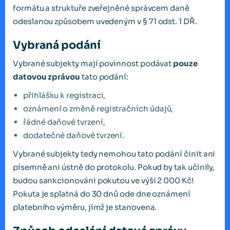
formátu a struktuře zveřejněné správcem daně
odeslanou způsobem uvedeným v § 71 odst. 1 DŘ.
Vybraná podání
Vybrané subjekty mají povinnost podávat
pouze
datovou zprávou
tato podání:
přihlášku k registraci,
oznámení o změně registračních údajů,
řádné daňové tvrzení,
dodatečné daňové tvrzení.
Vybrané subjekty tedy nemohou tato podání činit ani
písemně ani ústně do protokolu. Pokud by tak učinily,
budou sankcionováni pokutou ve výši 2 000 Kč!
Pokuta je splatná do 30 dnů ode dne oznámení
platebního výměru, jímž je stanovena.