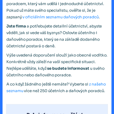
poradcem, který vám udělá i jednoduché účetnictví.
Pokud už máte svého specialistu, ověřte si, že je
zapsaný
v oficiálním seznamu daňových poradců
.
Jste firma
a potřebujete detailní účetnictví, abyste
věděli, jak si vede váš byznys? Oslovte účetního i
daňového poradce, který se na základě dodaného
účetnictví postará o daně.
Výše uvedená doporučení slouží jako obecné vodítko.
Konkrétně vždy záleží na vaší specifické situaci.
Nejlépe uděláte, když
se budete informovat
u svého
účetního nebo daňového poradce.
A co když žádného ještě nemáte? Vyberte si
z našeho
seznamu
více než 250 účetních a daňových poradců.