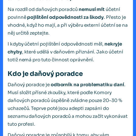
Na rozdíl od daňových poradců
nemusí mít
účetní
povinně
pojištění odpovědnosti za škody
. Přesto je
vhodné, když ho mají, a při výběru externí účetní se na
něj určitě zeptejte.
I kdyby účetní pojištění odpovědnosti měl,
nekryje
chyby
, které udělá v daňovém přiznání. Jako účetní
totiž nemá pro tuto činnost oprávnění.
Kdo je daňový poradce
Daňový poradce je
odborník na problematiku daní
.
Musí složit přísné zkoušky, které podle Komory
daňových poradců úspěšně zvládne pouze 20–30 %
uchazečů. Teprve poté jsou adepti zapsáni do
seznamu daňových poradců a mohou začít vykonávat
tuto profesi.
Daňový poradce je způsobilý k tomu, aby vám