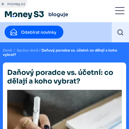
money.cz
bloguje
Odebírat novinky
Daně
/
Správa daně
/
Daňový poradce vs. účetní: co dělají a koho
vybrat?
Daňový poradce vs. účetní: co
dělají a koho vybrat?