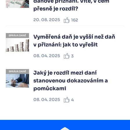
daňové přiznání. Víte, v čem
přesně je rozdíl?
20. 08. 2025
162
Vyměřená daň je vyšší než daň
SPRÁVA DANĚ
v přiznání: jak to vyřešit
08. 04. 2025
3
Jaký je rozdíl mezi daní
SPRÁVA DANĚ
stanovenou dokazováním a
pomůckami
08. 04. 2025
4