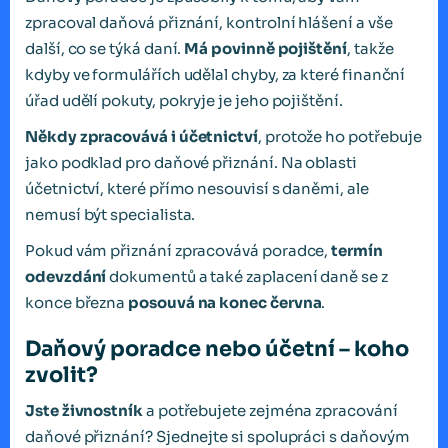
zpracoval daňová přiznání, kontrolní hlášení a vše
další, co se týká daní.
Má povinně pojištění
, takže
kdyby ve formulářích udělal chyby, za které finanční
úřad udělí pokuty, pokryje je jeho pojištění.
Někdy zpracovává i účetnictví
, protože ho potřebuje
jako podklad pro daňové přiznání. Na oblasti
účetnictví, které přímo nesouvisí s daněmi, ale
nemusí být specialista.
Pokud vám přiznání zpracovává poradce,
termín
odevzdání
dokumentů a také zaplacení daně se z
konce března
posouvá na konec června
.
Daňový poradce nebo účetní – koho
zvolit?
Jste živnostník
a potřebujete zejména zpracování
daňové přiznání? Sjednejte si spolupráci s daňovým