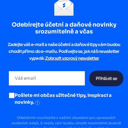
Odebírejte účetní a daňové novinky
srozumitelně a včas
Zadejte váš e-mail a naše účetní a daňové tipy vám budou
chodit přímo do e-mailu. Podívejte se, jak náš newsletter
vypadá:
Zobrazit vzorový newsletter
Přihlásit se
Pošlete mi občas užitečné tipy, inspiraci a
novinky.
i
Odesláním souhlasíte s našimi zásadami pro zpracování
osobních údajů. E-maily vám budou chodit maximálně dvakrát