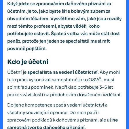
Když jdete se zpracováním daňového přiznání za
účetním, je to, jako byste šli s bolavým zubem za
obvodním lékařem. Vysvětlíme vám, jaké jsou rozdíly
mezi těmito profesemi, abyste věděli, koho
potřebujete oslovit. Špatná volba vás může stát dost
peněz, protože jen jeden ze specialistů musí mít
povinně pojištění.
Kdo je účetní
Účetní je
specialista na vedení účetnictví
. Aby mohl
tuto práci vykonávat samostatně jako OSVČ, musí
splnit řadu podmínek. Například potřebuje 3–5 let
praxe v závislosti na předchozím dosaženém vzdělání.
Do jeho kompetence spadá vedení účetnictví a
všechny související operace. Do nich patří i
zpracování podkladů k daňovému přiznání, ale už
ne
samotná tvorba daňového přiznání
.