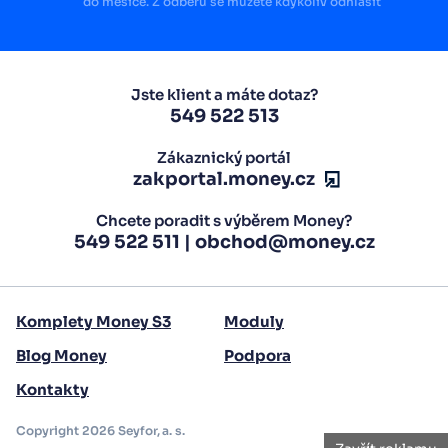
do měsíce. Z odběru se můžete kdykoliv odhlásit
Jste klient a máte dotaz?
549 522 513
Zákaznický portál
zakportal.money.cz
Chcete poradit s výběrem Money?
549 522 511
|
obchod@money.cz
Komplety Money S3
Moduly
Blog Money
Podpora
Zavřít reklamu
Kontakty
Propojte své účetnictví s podnikáním
Copyright 2026 Seyfor, a. s.