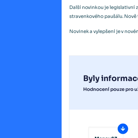
Další novinkou je legislativn
stravenkového paušálu. Nově ta
Novinek a vylepšení je v nov
Byly informac
Hodnocení pouze pro už