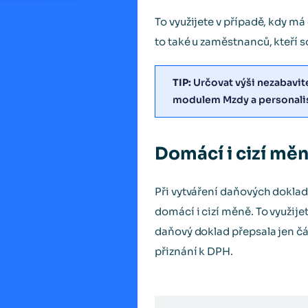
To využijete v případě, kdy m
to také u zaměstnanců, kteří 
TIP:
Určovat výši nezabavit
modulem Mzdy a personalis
Domácí i cizí mě
Při vytváření daňových doklad
domácí i cizí měně. To využij
daňový doklad přepsala jen čá
přiznání k DPH.