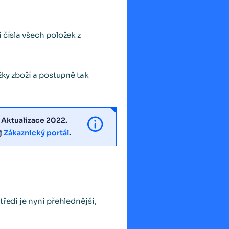
 čísla všech položek z
žky zboží a postupně tak
 Aktualizace 2022.
j
Zákaznický portál
.
ředí je nyní přehlednější,