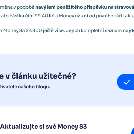
í změna v podobě
navýšení peněžitého příspěvku na stravov
to částka činí 99,40 Kč a Money už s ní od prvního září takt
ém Money S3 22.800 ještě více. Jejich kompletní seznam naj
e v článku užitečné?
ivatele našeho blogu.
Aktualizujte si své Money S3