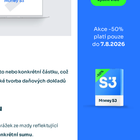
Akce -50%
platí pouze
do
7.8.2026
o nebo konkrétní částku, což
aké tvorba daňových dokladů
u
ážek ze mzdy reflektující
onkrétní sumu
.