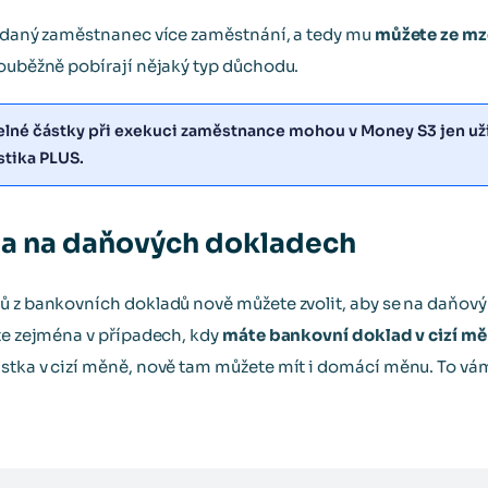
á daný zaměstnanec více zaměstnání, a tedy mu
můžete ze mzd
souběžně pobírají nějaký typ důchodu.
elné částky při exekuci zaměstnance mohou v Money S3 jen uži
tika PLUS.
na na daňových dokladech
ů z bankovních dokladů nově můžete zvolit, aby se na daňový
ete zejména v případech, kdy
máte bankovní doklad v cizí m
stka v cizí měně, nově tam můžete mít i domácí měnu. To vá