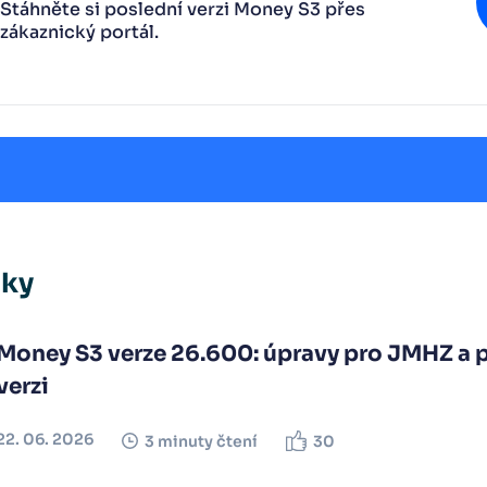
Stáhněte si poslední verzi Money S3 přes
zákaznický portál.
nky
Money S3 verze 26.600: úpravy pro JMHZ a 
verzi
22. 06. 2026
3 minuty čtení
30