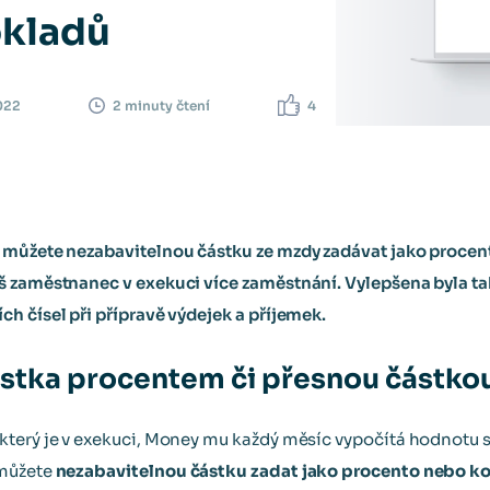
kladů
022
4
2 minuty čtení
 můžete nezabavitelnou částku ze mzdy zadávat jako procent
š zaměstnanec v exekuci více zaměstnání. Vylepšena byla t
h čísel při přípravě výdejek a příjemek.
stka procentem či přesnou částko
terý je v exekuci, Money mu každý měsíc vypočítá hodnotu sr
 můžete
nezabavitelnou částku zadat jako procento nebo k