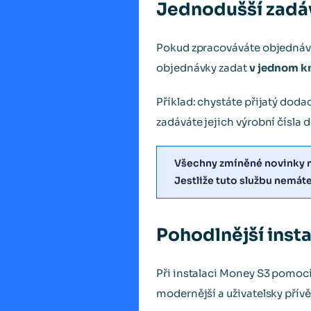
Jednodušší zadáv
Pokud zpracováváte objednávku 
objednávky zadat
v jednom k
Příklad: chystáte přijatý doda
zadáváte jejich výrobní čísla
Všechny zmíněné novinky ma
Jestliže tuto službu nemáte
Pohodlnější insta
Při instalaci Money S3 pomocí 
modernější a uživatelsky přívět