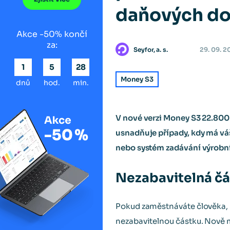
daňových do
Akce -50% končí
za:
Seyfor, a. s.
29. 09. 2
1
5
28
Money S3
dnů
hod.
min.
V nové verzi Money S3 22.800
usnadňuje případy, kdy má vá
nebo systém zadávání výrobníc
Nezabavitelná čá
Pokud zaměstnáváte člověka, k
nezabavitelnou částku. Nově