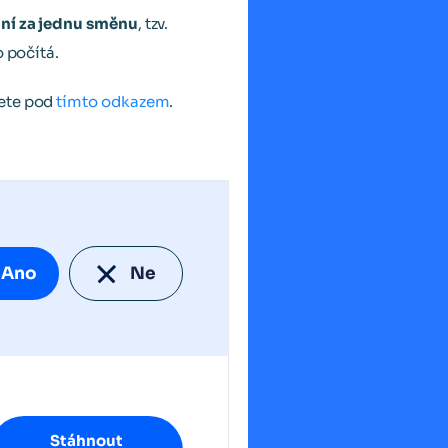
ání za jednu směnu
, tzv.
o počítá.
dete pod
tímto odkazem
.
Ano
Ne
Stáhnout