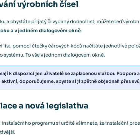
ání výrobních čísel
a chystáte přijatý či vydaný dodací list, můžete teď výrobní
roku a v jediném dialogovém okně
.
cí list, pomocí čtečky čárových kódů načítáte jednotlivé polo
 do systému. To vše v jednom dialogovém okně.
jí k dispozici jen uživatelé se zaplacenou službou Podpora a
 aktivní, doporučujeme, abyste si ji zpětně objednali přes svů
lace a nová legislativa
instalačního programu si určitě všimnete, že instalační prost
ivější.