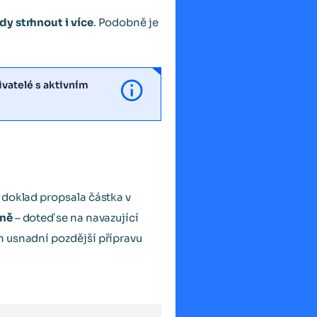
y strhnout i více
. Podobně je
vatelé s aktivním
 doklad propsala částka v
ěně
– doteď se na navazující
m usnadní pozdější přípravu