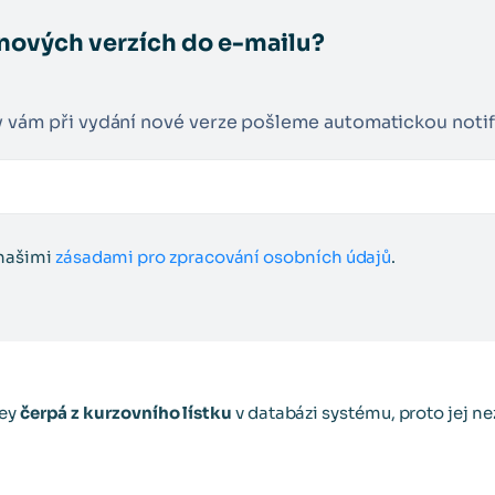
nových verzích do e-mailu?
y vám při vydání nové verze pošleme automatickou notif
 našimi
zásadami pro zpracování osobních údajů
.
ney
čerpá z kurzovního lístku
v databázi systému, proto jej n