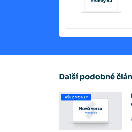
Další podobné člá
VŠE Z MONEY