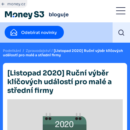
money.cz
bloguje
Odebírat novinky
Podnikání
/
Zpravodajství
/
[Listopad 2020] Ruční výběr klíčových
událostí pro malé a střední firmy
[Listopad 2020] Ruční výběr
klíčových událostí pro malé a
střední firmy