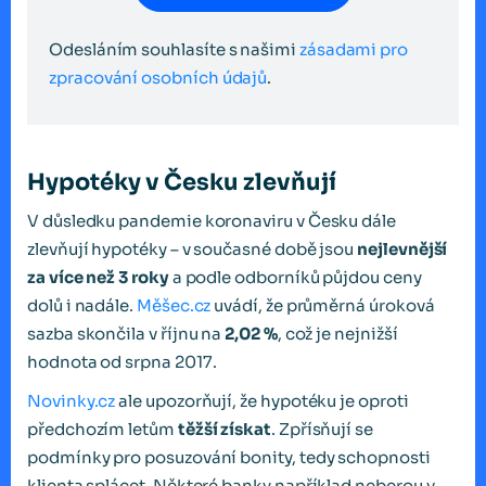
Odesláním souhlasíte s našimi
zásadami pro
zpracování osobních údajů
.
Hypotéky v Česku zlevňují
V důsledku pandemie koronaviru v Česku dále
zlevňují hypotéky – v současné době jsou
nejlevnější
za více než 3 roky
a podle odborníků půjdou ceny
dolů i nadále.
Měšec.cz
uvádí, že průměrná úroková
sazba skončila v říjnu na
2,02 %
, což je nejnižší
hodnota od srpna 2017.
Novinky.cz
ale upozorňují, že hypotéku je oproti
předchozím letům
těžší získat
. Zpřísňují se
podmínky pro posuzování bonity, tedy schopnosti
klienta splácet. Některé banky například neberou v