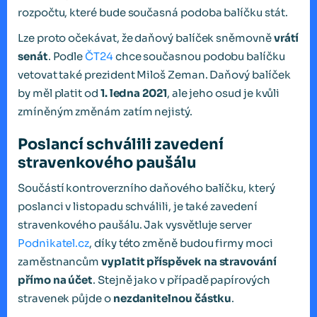
rozpočtu, které bude současná podoba balíčku stát.
Lze proto očekávat, že daňový balíček sněmovně
vrátí
senát
. Podle
ČT24
chce současnou podobu balíčku
vetovat také prezident Miloš Zeman. Daňový balíček
by měl platit od
1. ledna 2021
, ale jeho osud je kvůli
zmíněným změnám zatím nejistý.
Poslancí schválili zavedení
stravenkového paušálu
Součástí kontroverzního daňového balíčku, který
poslanci v listopadu schválili, je také zavedení
stravenkového paušálu. Jak vysvětluje server
Podnikatel.cz
, díky této změně budou firmy moci
zaměstnancům
vyplatit příspěvek na stravování
přímo na účet
. Stejně jako v případě papírových
stravenek půjde o
nezdanitelnou částku
.