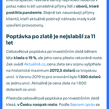
potaz nebo krátí uznatelné příjmy lidí z
oborů, které
postihla pandemie
. Stejně tak neuznávají příjmy
klientů, kteří aktuálně pobírají náhradu mzdy kvůli
uzavření provozovny.
Poptávka po zlatě je nejslabší za 11
let
Celosvětová poptávka po investičním zlatě během
léta
klesla o 19 %
, ale jeho cena přesto rekordně roste.
Jak uvádí
Aktuálně.cz
, cena zlata se v srpnu vyšplhala
na historické maximum
2072,5 dolarů
za troyskou
unci. V červnu 2019 to pro srovnání bylo
1 300 dolarů
za jednu unci. Aktuálně je cena zlata na 1 800
dolarech za unci.
Přestože celosvětově poptávka po investičním zlatě
klesá,
v Česku naopak roste
. Podle
Seznam zpráv
se