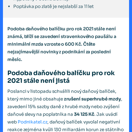
Poptávka po zlatě je nejslabší za 11 let
Podoba daňového balíčku pro rok 2021 stále není
známá, blíží se zavedení stravenkového paušálu a
minimální mzda vzroste o 600 Kč. Čtěte
nejzajímavější novinky z podnikání za poslední
měsíc.
Podoba daňového balíčku pro rok
2021 stále není jistá
Poslanci v listopadu schválili nový daňový balíček,
který mimo jiné obsahuje
zrušení superhrubé mzdy
,
zavedení 15% sazby daně z hrubé mzdy nebo zvýšení
daňové slevy na poplatníka na
34 125 Kč
. Jak uvádí
web
Podnikatel.cz
, daňový balíček vyvolal negativní
reakce zejména kvůli 130 miliardám korun ze státního