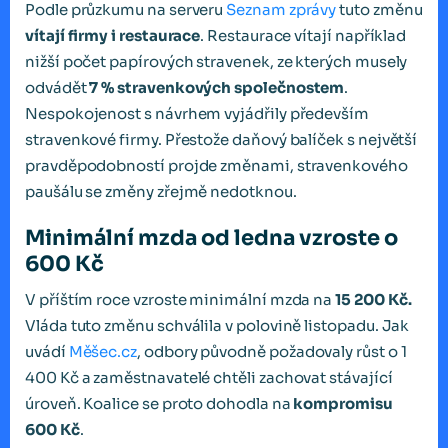
Podle průzkumu na serveru
Seznam zprávy
tuto změnu
vítají firmy i restaurace
. Restaurace vítají například
nižší počet papírových stravenek, ze kterých musely
odvádět
7 % stravenkových společnostem
.
Nespokojenost s návrhem vyjádřily především
stravenkové firmy. Přestože daňový balíček s největší
pravděpodobností projde změnami, stravenkového
paušálu se změny zřejmě nedotknou.
Minimální mzda od ledna vzroste o
600 Kč
V příštím roce vzroste minimální mzda na
15 200 Kč.
Vláda tuto změnu schválila v polovině listopadu. Jak
uvádí
Měšec.cz
, odbory původně požadovaly růst o 1
400 Kč a zaměstnavatelé chtěli zachovat stávající
úroveň. Koalice se proto dohodla na
kompromisu
600 Kč
.