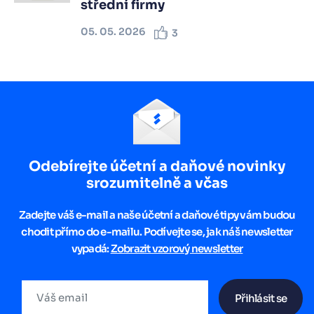
střední firmy
05. 05. 2026
3
Odebírejte účetní a daňové novinky
srozumitelně a včas
Zadejte váš e-mail a naše účetní a daňové tipy vám budou
chodit přímo do e-mailu. Podívejte se, jak náš newsletter
vypadá:
Zobrazit vzorový newsletter
Přihlásit se