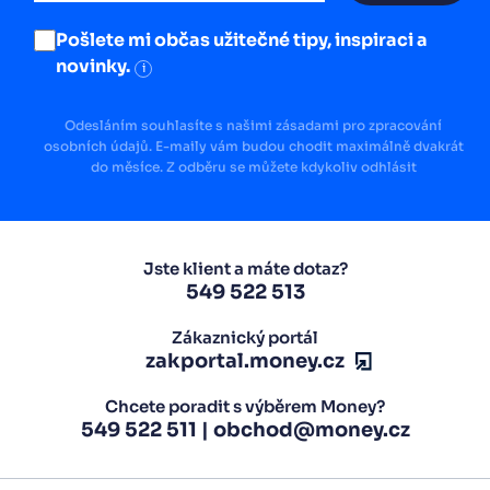
Pošlete mi občas užitečné tipy, inspiraci a
novinky.
i
Odesláním souhlasíte s našimi zásadami pro zpracování
osobních údajů. E-maily vám budou chodit maximálně dvakrát
do měsíce. Z odběru se můžete kdykoliv odhlásit
Jste klient a máte dotaz?
549 522 513
Zákaznický portál
zakportal.money.cz
Chcete poradit s výběrem Money?
549 522 511
|
obchod@money.cz