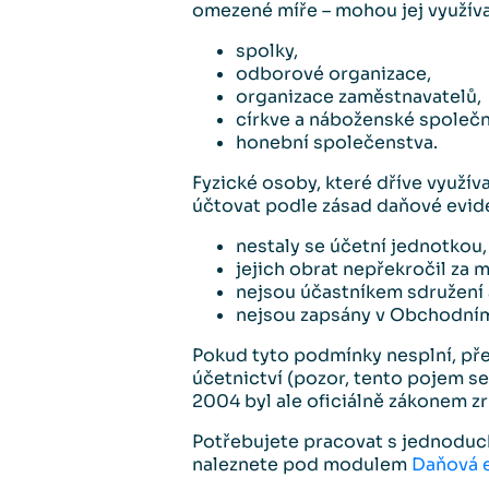
omezené míře – mohou jej využíva
spolky,
odborové organizace,
organizace zaměstnavatelů,
církve a náboženské společn
honební společenstva.
Fyzické osoby, které dříve využí
účtovat podle zásad daňové evid
nestaly se účetní jednotkou,
jejich obrat nepřekročil za 
nejsou účastníkem sdružení 
nejsou zapsány v Obchodním 
Pokud tyto podmínky nesplní, př
účetnictví (pozor, tento pojem se
2004 byl ale oficiálně zákonem zr
Potřebujete pracovat s jednodu
naleznete pod modulem
Daňová 