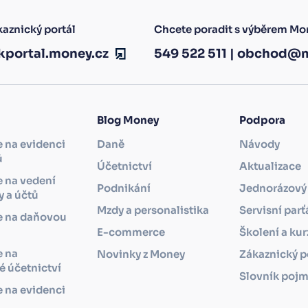
aznický portál
Chcete poradit s výběrem Mo
kportal.money.cz
549 522 511
|
obchod@m
Blog Money
Podpora
 na evidenci
Daně
Návody
ů
Účetnictví
Aktualizace
 na vedení
Podnikání
Jednorázový 
 a účtů
Mzdy a personalistika
Servisní parť
e na daňovou
i
E-commerce
Školení a kur
e na
Novinky z Money
Zákaznický p
 účetnictví
Slovník poj
 na evidenci