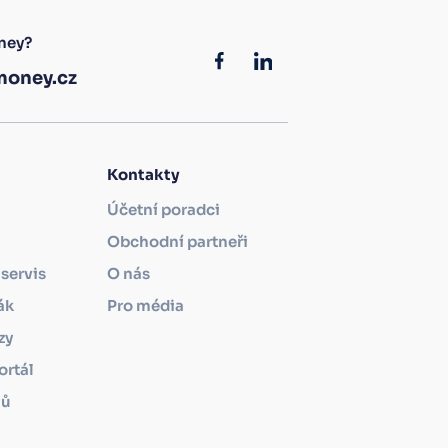
ney?
oney.cz
Kontakty
Účetní poradci
Obchodní partneři
servis
O nás
ák
Pro média
zy
ortál
mů