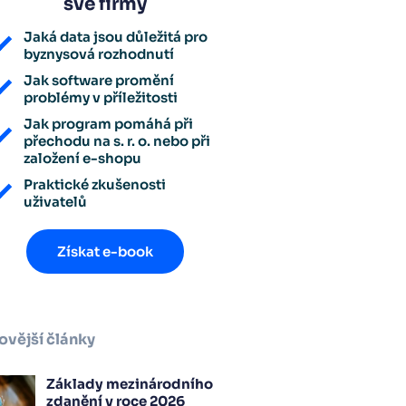
své firmy
Jaká data jsou důležitá pro
byznysová rozhodnutí
Jak software promění
problémy v příležitosti
Jak program pomáhá při
přechodu na s. r. o. nebo při
založení e-shopu
Praktické zkušenosti
uživatelů
Získat e-book
ovější články
Základy mezinárodního
zdanění v roce 2026