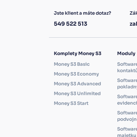
Jste klient a máte dotaz?
Zák
549 522 513
za
Komplety Money S3
Moduly
Money S3 Basic
Software
kontakt
Money S3 Economy
Software
Money S3 Advanced
pokladny
Money S3 Unlimited
Softwar
evidenc
Money S3 Start
Softwar
podvojné
Software
majetku