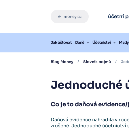
Zdarma pro vás
Zdarma pro vás
Zdarma pro vás
Zdarma pro vás
Zdarma pro vás
Zdarma pro vás
Ebook: J
Ebook: J
Ebook: J
Ebook: J
Ebook: J
Ebook: J
účetní 
money.cz
Stáh
Stáh
Stáh
Stáh
Stáh
Stáh
Blog
Jak účtovat
Daně
Účetnictví
Mzdy 
Blog Money
/
Slovník pojmů
/
Jedn
Jednoduché ú
Co je to daňová evidence
Daňová evidence nahradila v roce
zrušené. Jednoduché účetnictví s