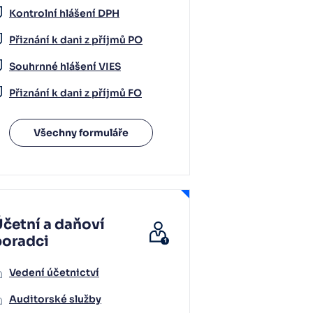
Kontrolní hlášení DPH
Přiznání k dani z příjmů PO
Souhrnné hlášení VIES
Přiznání k dani z příjmů FO
Všechny formuláře
četní a daňoví
poradci
Vedení účetnictví
Auditorské služby