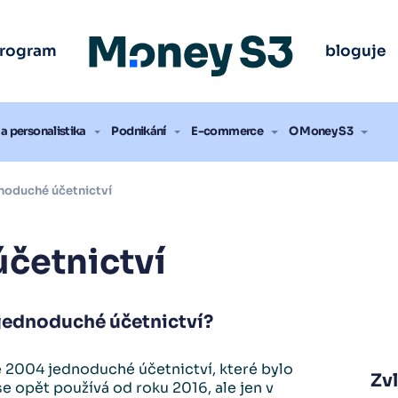
ak vybrat účetní program
ak vybrat účetní program
ak vybrat účetní program
ak vybrat účetní program
ak vybrat účetní program
ak vybrat účetní program
Úč
Úč
Úč
Úč
Úč
Úč
program
bloguje
nout zdarma
nout zdarma
nout zdarma
nout zdarma
nout zdarma
nout zdarma
a personalistika
Podnikání
E-commerce
O Money S3
oduché účetnictví
četnictví
/jednoduché účetnictví?
 2004 jednoduché účetnictví, které bylo
Zv
e opět používá od roku 2016, ale jen v