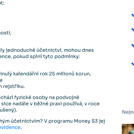
t:
osti,
valy jednoduché účetnictví, mohou dnes
ence, pokud splní tyto podmínky:
minulý kalendářní rok 25 milionů korun,
a
rejstříku.
echází fyzické osoby na podvojné
 sice nadále v běžné praxi používá, v roce
ušený).
Nejn
chým účetnictvím? V programu Money S3 jej
evidence
.