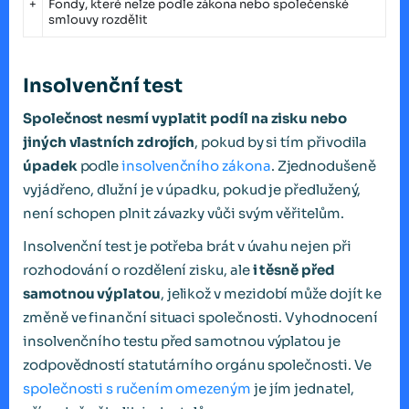
+
Fondy, které nelze podle zákona nebo společenské
smlouvy rozdělit
Insolvenční test
Společnost nesmí vyplatit podíl na zisku nebo
jiných vlastních zdrojích
, pokud by si tím přivodila
úpadek
podle
insolvenčního zákona
. Zjednodušeně
vyjádřeno, dlužní je v úpadku, pokud je předlužený,
není schopen plnit závazky vůči svým věřitelům.
Insolvenční test je potřeba brát v úvahu nejen při
rozhodování o rozdělení zisku, ale
i těsně před
samotnou výplatou
, jelikož v mezidobí může dojít ke
změně ve finanční situaci společnosti. Vyhodnocení
insolvenčního testu před samotnou výplatou je
zodpovědností statutárního orgánu společnosti. Ve
společnosti s ručením omezeným
je jím jednatel,