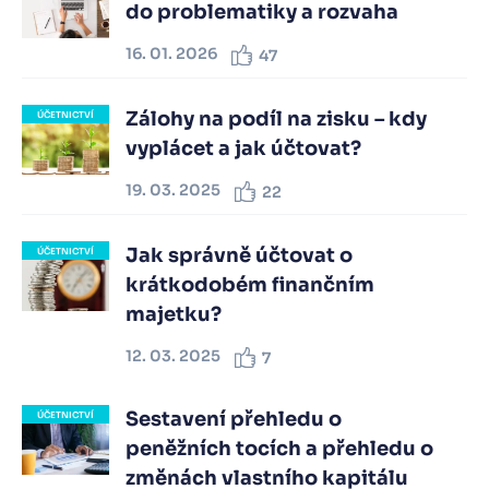
do problematiky a rozvaha
16. 01. 2026
47
Zálohy na podíl na zisku – kdy
ÚČETNICTVÍ
vyplácet a jak účtovat?
19. 03. 2025
22
Jak správně účtovat o
ÚČETNICTVÍ
krátkodobém finančním
majetku?
12. 03. 2025
7
Sestavení přehledu o
ÚČETNICTVÍ
peněžních tocích a přehledu o
změnách vlastního kapitálu