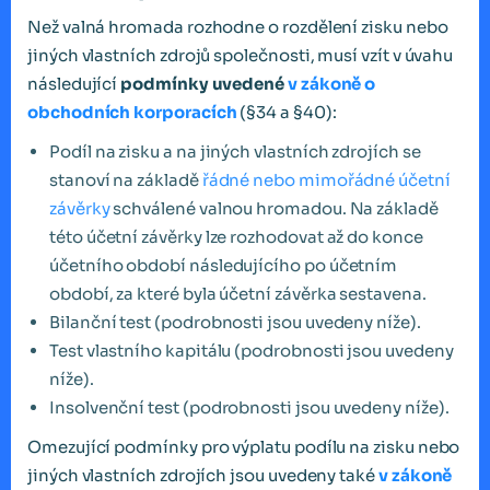
Než valná hromada rozhodne o rozdělení zisku nebo
jiných vlastních zdrojů společnosti, musí vzít v úvahu
následující
podmínky uvedené
v zákoně o
obchodních korporacích
(§34 a §40):
Podíl na zisku a na jiných vlastních zdrojích se
stanoví na základě
řádné nebo mimořádné účetní
závěrky
schválené valnou hromadou. Na základě
této účetní závěrky lze rozhodovat až do konce
účetního období následujícího po účetním
období, za které byla účetní závěrka sestavena.
Bilanční test (podrobnosti jsou uvedeny níže).
Test vlastního kapitálu (podrobnosti jsou uvedeny
níže).
Insolvenční test (podrobnosti jsou uvedeny níže).
Omezující podmínky pro výplatu podílu na zisku nebo
jiných vlastních zdrojích jsou uvedeny také
v zákoně