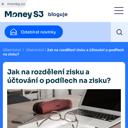
money.cz
bloguje
Odebírat novinky
Účetnictví
/
Účetnictví
/
Jak na rozdělení zisku a účtování o podílech
na zisku?
Jak na rozdělení zisku a
účtování o podílech na zisku?