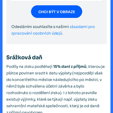
CHCI BÝT V OBRAZE
Odesláním souhlasíte s našimi
zásadami pro
zpracování osobních údajů
.
Srážková daň
Podíly na zisku podléhají
15% dani z příjmů
, kterou je
plátce povinen srazit k datu výplaty (nejpozději však
do konce třetího měsíce následujícího po měsíci, v
němž byla schválena účetní závěrka a bylo
rozhodnuto o rozdělení zisku). I z tohoto pravidla
existuji výjimky, které se týkají např. výplaty zisku
zahraniční mateřské společnosti, který je od daně
z příjmů osvobozen.