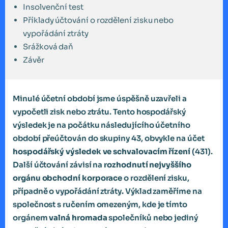
Insolvenční test
Příklady účtování o rozdělení zisku nebo
vypořádání ztráty
Srážková daň
Závěr
Minulé účetní období jsme úspěšně uzavřeli a
vypočetli zisk nebo ztrátu. Tento hospodářský
výsledek je na počátku následujícího účetního
období přeúčtován do skupiny 43, obvykle na účet
hospodářský výsledek ve schvalovacím řízení
(431).
Další účtování závisí na
rozhodnutí nejvyššího
orgánu obchodní korporace
o rozdělení zisku,
případně o vypořádání ztráty
.
Výklad zaměříme na
společnost s ručením omezeným, kde je tímto
orgánem
valná hromada
společníků nebo jediný