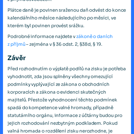
Plátce daně je povinen sraženou daň odvést do konce
kalendářního měsíce následujícího po měsíci, ve
kterém byl povinen provést srážku.
Podrobné informace najdete v
zákoně o daních
z příjmů
– zejména v § 36 odst. 2, §38d, § 19.
Závěr
Před rozhodnutím o výplatě podílů na zisku je potřeba
vyhodnotit, zda jsou splněny všechny omezující
podmínky vyplývající ze zákona o obchodních
korporacích a zákona o evidenci skutečných
majitelů. Přestože vyhodnocení těchto podmínek
spadá do kompetence valné hromady, případně
statutárního orgánu, informace z účtárny budou pro
jejich rozhodování nezbytným podkladem. Pokud
valná hromada o rozdělení zisku nerozhodne, je