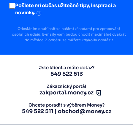
Pošlete mi občas užitečné tipy, inspiraci a
novinky.
i
Odesláním souhlasíte s našimi zásadami pro zpracování
osobních údajů. E-maily vám budou chodit maximálně dvakrát
do měsíce. Z odběru se můžete kdykoliv odhlásit
Jste klient a máte dotaz?
549 522 513
Zákaznický portál
zakportal.money.cz
Chcete poradit s výběrem Money?
549 522 511
|
obchod@money.cz