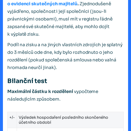
o evidenci skutečných majitelů
.
Zjednodušeně
vyjádřeno, společnost i její společníci (jsou-li
právnickými osobami), musí mít v registru řádně
zapsané své skutečné majitelé, aby mohlo dojít
k výplatě zisku.
Podíl na zisku a na jiných vlastních zdrojích je splatný
do 3 měsíců ode dne, kdy bylo rozhodnuto o jeho
rozdělení (pokud společenská smlouva nebo valná
hromada neurčí jinak).
Bilanční test
Maximální částku k rozdělení
vypočteme
následujícím způsobem.
+/-
Výsledek hospodaření posledního skončeného
účetního období