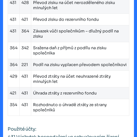
431
428
Převod zisku na účet nerozděleného zisku
minulých let
431
421
Převod zisku do rezervního fondu
431
364
Závazek vůči společníkům – dlužný podíl na
zisku
364
342
Sražena daň z příjmů z podílu na zisku
společníka
364
221
Podíl na zisku vyplacen převodem společníkovi
429
431
Převod ztráty na účet neuhrazené ztráty
minulých let
421
431
Úhrada ztráty z rezervního fondu
354
431
Rozhodnuto o úhradě ztráty ze strany
společníků
Použité účty:
431 Výsledek hospodaření ve schvalovacím řízení