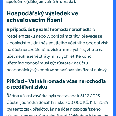
společník (dále jen valná hromada).
Hospodářský výsledek ve
schvalovacím řízení
V případě, že by valná hromada nerozhodla
o
rozdělení zisku nebo vypořádání ztráty, převede se
k poslednímu dni následujícího účetního období zisk
na účet nerozděleného zisku minulých let, ztráta na
účet neuhrazené ztráty minulých let. Ke konci
účetního období musí být zůstatek na účtu
hospodářský výsledek ve schvalovacím řízení nulový.
Příklad – Valná hromada včas nerozhodla
o rozdělení zisku
Řádná účetní závěrka byla sestavena k 31.12.2023.
Účetní jednotka dosáhla zisku 300 000 Kč. K 1.1.2024
byl tento zisk přeúčtován na účet hospodářského
výsledku ve schvalovacím řízení. Vzhledem k tomu, že