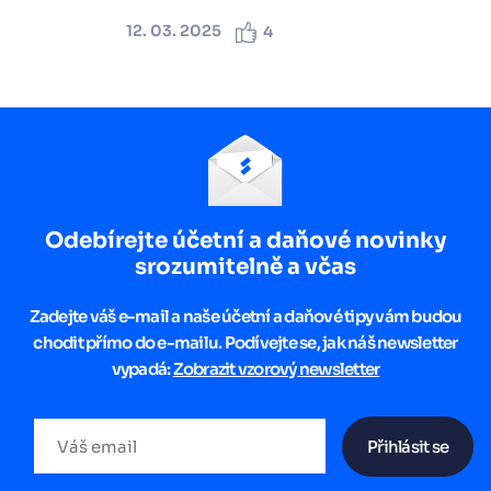
12. 03. 2025
4
Odebírejte účetní a daňové novinky
srozumitelně a včas
Zadejte váš e-mail a naše účetní a daňové tipy vám budou
chodit přímo do e-mailu. Podívejte se, jak náš newsletter
vypadá:
Zobrazit vzorový newsletter
Přihlásit se