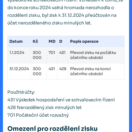
do konce roku 2024 valná hromada nerozhodla o
rozdělení zisku, byl zisk k 31.12.2024 přeúčtován na
účet nerozděleného zisku minulých let.
Datum
Kč
MD
D
Popis operace
1.1.2024
300
701
431
Převod zisku na počátku
000
účetního období
31.12.2024
300
431
428
Převod zisku na konci
000
účetního období
Použité účty:
431 Výsledek hospodaření ve schvalovacím řízení
428 Nerozdělený zisk minulých let
701 Počáteční účet rozvažný
Omezení pro rozdělení zisku