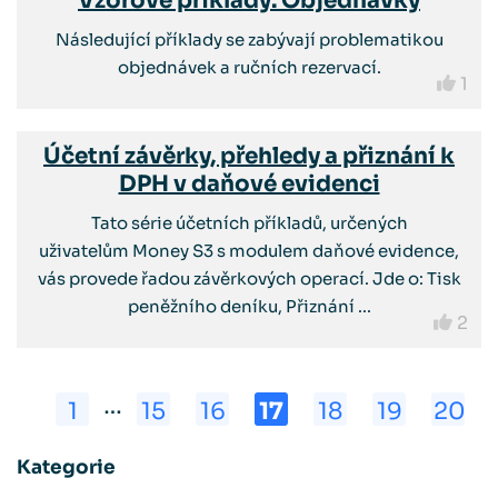
Vzorové příklady: Objednávky
Následující příklady se zabývají problematikou
objednávek a ručních rezervací.
1
Účetní závěrky, přehledy a přiznání k
DPH v daňové evidenci
Tato série účetních příkladů, určených
uživatelům Money S3 s modulem daňové evidence,
vás provede řadou závěrkových operací. Jde o: Tisk
peněžního deníku, Přiznání ...
2
…
1
15
16
17
18
19
20
Kategorie