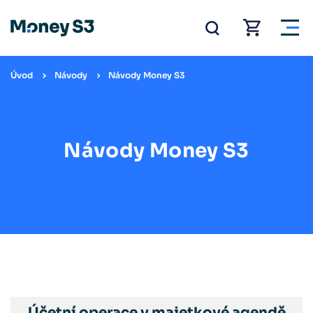
Úvod
Návody
Návody Money S3
Návody Money S3
Účetní operace v majetkové agendě