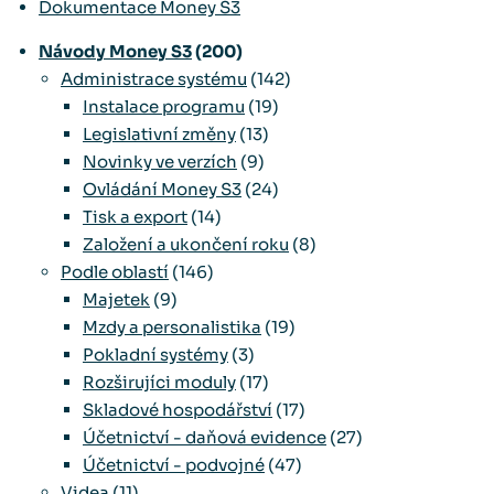
Dokumentace Money S3
Návody Money S3
(200)
Administrace systému
(142)
Instalace programu
(19)
Legislativní změny
(13)
Novinky ve verzích
(9)
Ovládání Money S3
(24)
Tisk a export
(14)
Založení a ukončení roku
(8)
Podle oblastí
(146)
Majetek
(9)
Mzdy a personalistika
(19)
Pokladní systémy
(3)
Rozširujíci moduly
(17)
Skladové hospodářství
(17)
Účetnictví - daňová evidence
(27)
Účetnictví - podvojné
(47)
Videa
(11)