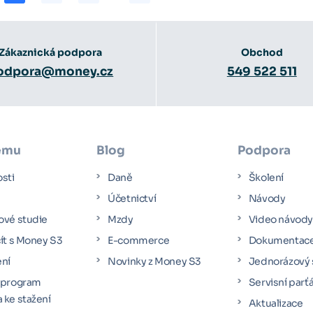
Zákaznická podpora
Obchod
odpora@money.cz
549 522 511
ému
Blog
Podpora
osti
Daně
Školení
Účetnictví
Návody
ové studie
Mzdy
Video návod
čít s Money S3
E-commerce
Dokumentac
ení
Novinky z Money S3
Jednorázový 
 program
Servisní parť
 ke stažení
Aktualizace