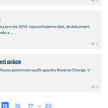
0
3
ěny pro rok 2013. Upozorňujeme však, že dokument
ěn a ...
0
ní práce
ovou povinnost využít aparátu Reverse Charge. V
6
…
15
16
17
20