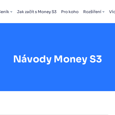
Ceník
Jak začít s Money S3
Pro koho
Rozšíření
Ví
Návody Money S3