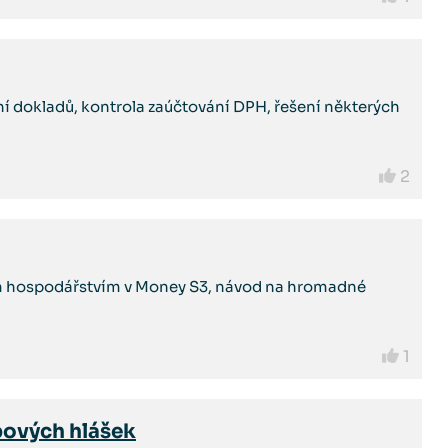
ní dokladů, kontrola zaúčtování DPH, řešení některých
2
ým hospodářstvím v Money S3, návod na hromadné
1
ybových hlášek