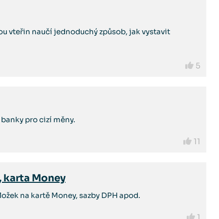
u vteřin naučí jednoduchý způsob, jak vystavit
5
z banky pro cizí měny.
11
, karta Money
ložek na kartě Money, sazby DPH apod.
1