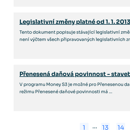
Legislativní změny platné od 1. 1. 201
Tento dokument popisuje stávající legislativní zm
není výčtem všech připravovaných legislativních zm
Přenesená daňová povinnost - staveb
V programu Money S3 je možné pro Přenesenou daň
režimu Přenesené daňové povinnosti má ...
…
1
13
14