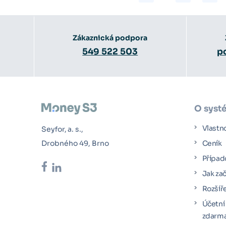
Zákaznická podpora
549 522 503
p
O syst
Vlastn
Seyfor, a. s.,
Drobného 49, Brno
Ceník
Případ
Jak za
Rozšíř
Účetní
zdarma