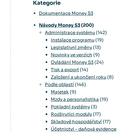
Kategorie
Dokumentace Money S3
Návody Money S3
(200)
Administrace systému
(142)
Instalace programu
(19)
Legislativní změny
(13)
Novinky ve verzích
(9)
Ovládání Money S3
(24)
Tisk a export
(14)
Založení a ukončení roku
(8)
Podle oblastí
(146)
Majetek
(9)
Mzdy a personalistika
(19)
Pokladní systémy
(3)
Rozširujíci moduly
(17)
Skladové hospodářství
(17)
Účetnictví - daňová evidence