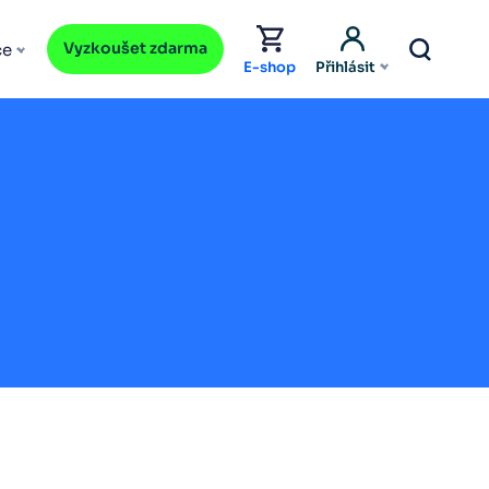
Vyzkoušet zdarma
ce
E-shop
Přihlásit