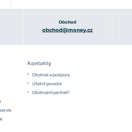
Obchod
obchod@money.cz
Kontakty
Obchod a podpora
Účetní poradci
y
Obchodní partneři
e
servis
ák