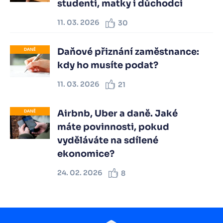
studenti, matky i důchodci
11. 03. 2026
30
Daňové přiznání zaměstnance:
DANĚ
kdy ho musíte podat?
11. 03. 2026
21
Airbnb, Uber a daně. Jaké
DANĚ
máte povinnosti, pokud
vyděláváte na sdílené
ekonomice?
24. 02. 2026
8