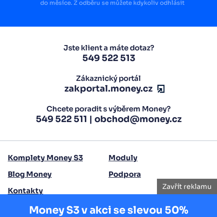
do měsíce. Z odběru se můžete kdykoliv odhlásit
Jste klient a máte dotaz?
549 522 513
Zákaznický portál
zakportal.money.cz
Chcete poradit s výběrem Money?
549 522 511
|
obchod@money.cz
Komplety Money S3
Moduly
Blog Money
Podpora
Zavřít reklamu
Kontakty
Money S3 v akci se slevou 50%
Copyright 2026 Seyfor, a. s.