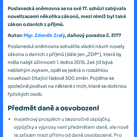
Poslanecká sněmovna se na své 17. schůzi zabývala
novelizacemi několika zákonů, mezi nimiž byl také
zákon o daních z příjmů.
Autor:
Mgr. Zdeněk Zralý
, daňový poradce č. 3177
Poslanecká sněmovna schválila vládní návrh novely
zákona o daních z příjmů (dále jen „ZDP“), která by
měla nabýt účinnosti 1. ledna 2015. Jak již bývá
neblahým zvykem, opět se jedná o rozsáhlou
novelizaci čítající řádově 300 změn. Pojďme se
společně podívat na některé z nich, které se dotknou
fyzických osob.
Předmět daně a osvobození
majetkový prospěch u bezúročné zápůjčky,
výpůjčky a výprosy není předmětem daně, ale nově
je zařazen mezi příjmy od daně osvobozené. Pro