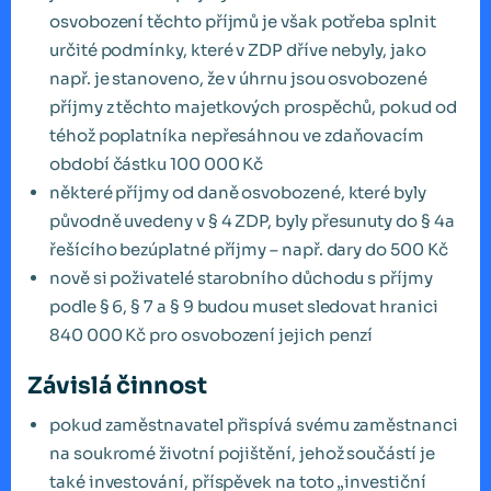
osvobození těchto příjmů je však potřeba splnit
určité podmínky, které v ZDP dříve nebyly, jako
např. je stanoveno, že v úhrnu jsou osvobozené
příjmy z těchto majetkových prospěchů, pokud od
téhož poplatníka nepřesáhnou ve zdaňovacím
období částku 100 000 Kč
některé příjmy od daně osvobozené, které byly
původně uvedeny v § 4 ZDP, byly přesunuty do § 4a
řešícího bezúplatné příjmy – např. dary do 500 Kč
nově si poživatelé starobního důchodu s příjmy
podle § 6, § 7 a § 9 budou muset sledovat hranici
840 000 Kč pro osvobození jejich penzí
Závislá činnost
pokud zaměstnavatel přispívá svému zaměstnanci
na soukromé životní pojištění, jehož součástí je
také investování, příspěvek na toto „investiční