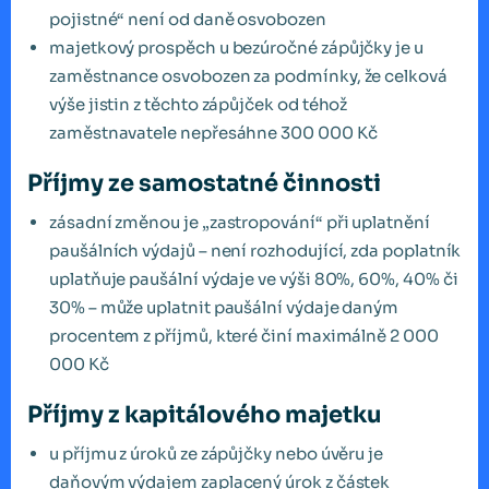
pojistné“ není od daně osvobozen
majetkový prospěch u bezúročné zápůjčky je u
zaměstnance osvobozen za podmínky, že celková
výše jistin z těchto zápůjček od téhož
zaměstnavatele nepřesáhne 300 000 Kč
Příjmy ze samostatné činnosti
zásadní změnou je „zastropování“ při uplatnění
paušálních výdajů – není rozhodující, zda poplatník
uplatňuje paušální výdaje ve výši 80%, 60%, 40% či
30% – může uplatnit paušální výdaje daným
procentem z příjmů, které činí maximálně 2 000
000 Kč
Příjmy z kapitálového majetku
u příjmu z úroků ze zápůjčky nebo úvěru je
daňovým výdajem zaplacený úrok z částek