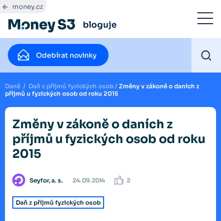
money.cz
bloguje
Odebírat novinky
Daně
/
Daň z příjmů fyzických osob
/
Změny v zákoně o daních z
příjmů u fyzických osob od roku 2015
Změny v zákoně o daních z
příjmů u fyzických osob od roku
2015
Seyfor, a. s.
24. 09. 2014
2
Daň z příjmů fyzických osob