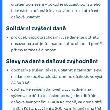
určitému omezení – pokud je součástí pojistného
také částka určená k investování, nelze tuto částku
daňově uplatnit
Solidární zvýšení daně
pro účely výpočtu solidární výše daně lze o ztrátu
dosaženou u příjmů ze samostatné činnosti ponížit
příjmy ze závislé činnosti
Slevy na dani a daňové zvýhodnění
dochází ke zrušení zákazu uplatnit si základní slevu
na dani pro poživatele starobního důchodu ve výši
24 840 Kč
dochází ke zvýšení daňového zvýhodnění na
vyživované děti a to následně: na jedno dítě činí
daňové zvýhodnění 13 404 Kč ročně, na druhé dítě
15 804 Kč (tzn. zvýšení o 200 Kč měsíčně) a na třetí