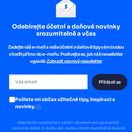
Odebírejte účetní a daňové novinky
srozumitelně a včas
Zadejte váš e-mail a naše účetní a daňové tipy vám budou
chodit přímo do e-mailu. Podívejte se, jak náš newsletter
vypadá:
Zobrazit vzorový newsletter
Přihlásit se
Pošlete mi občas užitečné tipy, inspiraci a
novinky.
i
Odesláním souhlasíte s našimi zásadami pro zpracování
osobních údajů. E-maily vám budou chodit maximálně dvakrát