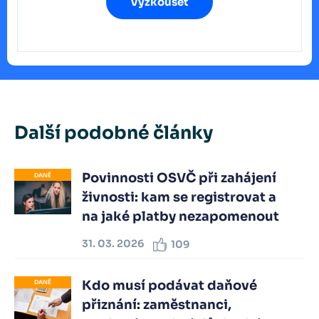
Vyzkoušet
Další podobné články
Povinnosti OSVČ při zahájení
DANĚ
živnosti: kam se registrovat a
na jaké platby nezapomenout
31. 03. 2026
109
Kdo musí podávat daňové
DANĚ
přiznání: zaměstnanci,