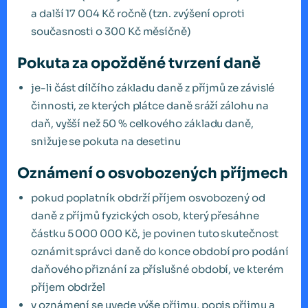
a další 17 004 Kč ročně (tzn. zvýšení oproti
současnosti o 300 Kč měsíčně)
Pokuta za opožděné tvrzení daně
je-li část dílčího základu daně z příjmů ze závislé
činnosti, ze kterých plátce daně sráží zálohu na
daň, vyšší než 50 % celkového základu daně,
snižuje se pokuta na desetinu
Oznámení o osvobozených příjmech
pokud poplatník obdrží příjem osvobozený od
daně z příjmů fyzických osob, který přesáhne
částku 5 000 000 Kč, je povinen tuto skutečnost
oznámit správci daně do konce období pro podání
daňového přiznání za příslušné období, ve kterém
příjem obdržel
v oznámení se uvede výše příjmu, popis příjmu a