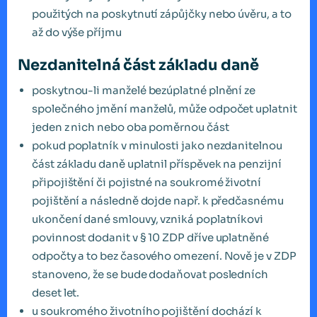
použitých na poskytnutí zápůjčky nebo úvěru, a to
až do výše příjmu
Nezdanitelná část základu daně
poskytnou-li manželé bezúplatné plnění ze
společného jmění manželů, může odpočet uplatnit
jeden z nich nebo oba poměrnou část
pokud poplatník v minulosti jako nezdanitelnou
část základu daně uplatnil příspěvek na penzijní
připojištění či pojistné na soukromé životní
pojištění a následně dojde např. k předčasnému
ukončení dané smlouvy, vzniká poplatníkovi
povinnost dodanit v § 10 ZDP dříve uplatněné
odpočty a to bez časového omezení. Nově je v ZDP
stanoveno, že se bude dodaňovat posledních
deset let.
u soukromého životního pojištění dochází k