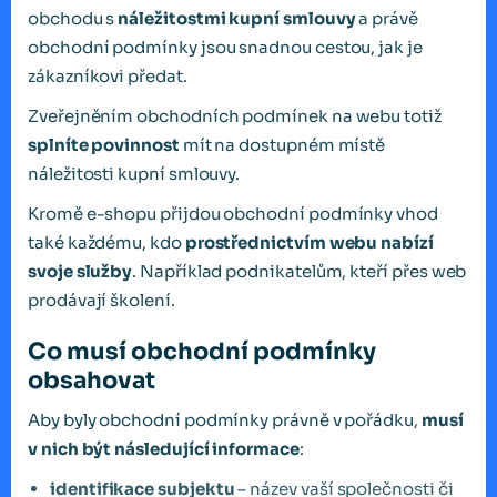
obchodu s
náležitostmi kupní smlouvy
a právě
obchodní podmínky jsou snadnou cestou, jak je
zákazníkovi předat.
Zveřejněním obchodních podmínek na webu totiž
splníte povinnost
mít na dostupném místě
náležitosti kupní smlouvy.
Kromě e-shopu přijdou obchodní podmínky vhod
také každému, kdo
prostřednictvím webu nabízí
svoje služby
. Například podnikatelům, kteří přes web
prodávají školení.
Co musí obchodní podmínky
obsahovat
Aby byly obchodní podmínky právně v pořádku,
musí
v nich být následující informace
:
identifikace subjektu
– název vaší společnosti či