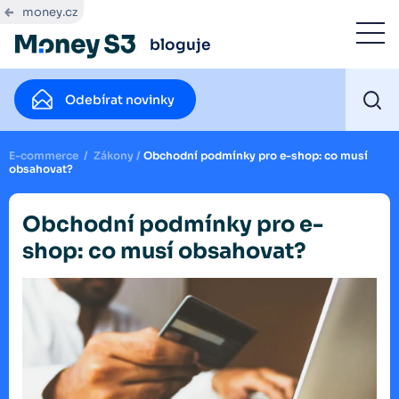
money.cz
bloguje
Odebírat novinky
E-commerce
/
Zákony
/
Obchodní podmínky pro e-shop: co musí
obsahovat?
Obchodní podmínky pro e-
shop: co musí obsahovat?