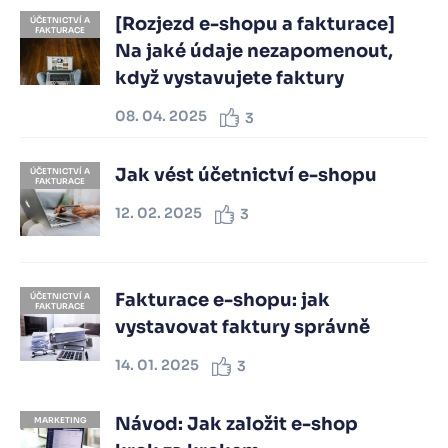
[Rozjezd e-shopu a fakturace]
ÚČETNICTVÍ A
FAKTURACE
Na jaké údaje nezapomenout,
když vystavujete faktury
08. 04. 2025
3
Jak vést účetnictví e-shopu
ÚČETNICTVÍ A
FAKTURACE
12. 02. 2025
3
Fakturace e-shopu: jak
ÚČETNICTVÍ A
FAKTURACE
vystavovat faktury správně
14. 01. 2025
3
Návod: Jak založit e-shop
MARKETING