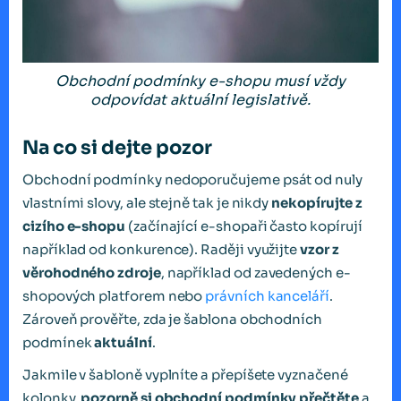
Obchodní podmínky e-shopu musí vždy
odpovídat aktuální legislativě.
Na co si dejte pozor
Obchodní podmínky nedoporučujeme psát od nuly
vlastními slovy, ale stejně tak je nikdy
nekopírujte z
cizího e-shopu
(začínající e-shopaři často kopírují
například od konkurence). Raději využijte
vzor z
věrohodného zdroje
, například od zavedených e-
shopových platforem nebo
právních kanceláří
.
Zároveň prověřte, zda je šablona obchodních
podmínek
aktuální
.
Jakmile v šabloně vyplníte a přepíšete vyznačené
kolonky,
pozorně si obchodní podmínky přečtěte
a