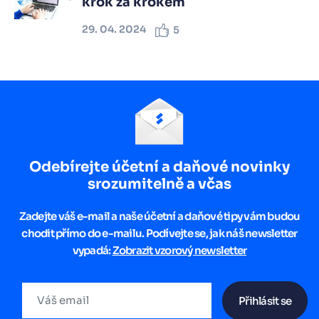
krok za krokem
29. 04. 2024
5
Odebírejte účetní a daňové novinky
srozumitelně a včas
Zadejte váš e-mail a naše účetní a daňové tipy vám budou
chodit přímo do e-mailu. Podívejte se, jak náš newsletter
vypadá:
Zobrazit vzorový newsletter
Přihlásit se