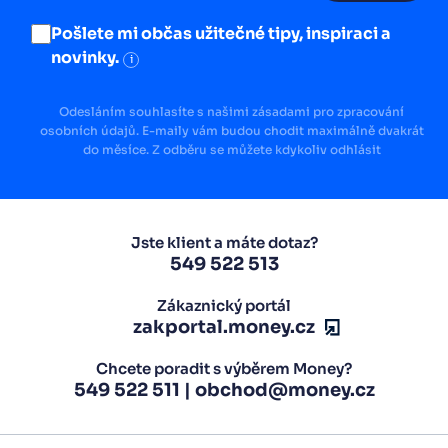
Pošlete mi občas užitečné tipy, inspiraci a
novinky.
i
Odesláním souhlasíte s našimi zásadami pro zpracování
osobních údajů. E-maily vám budou chodit maximálně dvakrát
do měsíce. Z odběru se můžete kdykoliv odhlásit
Jste klient a máte dotaz?
549 522 513
Zákaznický portál
zakportal.money.cz
Chcete poradit s výběrem Money?
549 522 511
|
obchod@money.cz