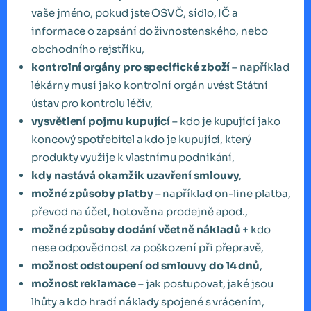
vaše jméno, pokud jste OSVČ, sídlo, IČ a
informace o zapsání do živnostenského, nebo
obchodního rejstříku,
kontrolní orgány pro specifické zboží
– například
lékárny musí jako kontrolní orgán uvést Státní
ústav pro kontrolu léčiv,
vysvětlení pojmu kupující
– kdo je kupující jako
koncový spotřebitel a kdo je kupující, který
produkty využije k vlastnímu podnikání,
kdy nastává okamžik uzavření smlouvy
,
možné způsoby platby
– například on-line platba,
převod na účet, hotově na prodejně apod.,
možné způsoby dodání včetně nákladů
+ kdo
nese odpovědnost za poškození při přepravě,
možnost odstoupení od smlouvy do 14 dnů
,
možnost reklamace
– jak postupovat, jaké jsou
lhůty a kdo hradí náklady spojené s vrácením,