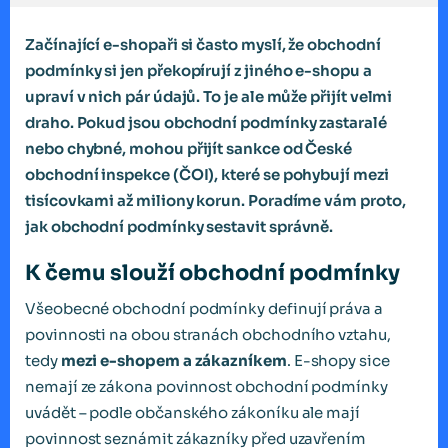
Začínající e-shopaři si často myslí, že obchodní
podmínky si jen překopírují z jiného e-shopu a
upraví v nich pár údajů. To je ale může přijít velmi
draho. Pokud jsou obchodní podmínky zastaralé
nebo chybné, mohou přijít sankce od České
obchodní inspekce (ČOI), které se pohybují mezi
tisícovkami až miliony korun. Poradíme vám proto,
jak obchodní podmínky sestavit správně.
K čemu slouží obchodní podmínky
Všeobecné obchodní podmínky definují práva a
povinnosti na obou stranách obchodního vztahu,
tedy
mezi e-shopem a zákazníkem
. E-shopy sice
nemají ze zákona povinnost obchodní podmínky
uvádět – podle občanského zákoníku ale mají
povinnost seznámit zákazníky před uzavřením