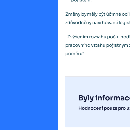
Změny by měly být účinné od l
zdůvodněny navrhované legistl
„Zvýšením rozsahu počtu hod
pracovního vztahu pojistným
poměru“.
Byly informac
Hodnocení pouze pro už