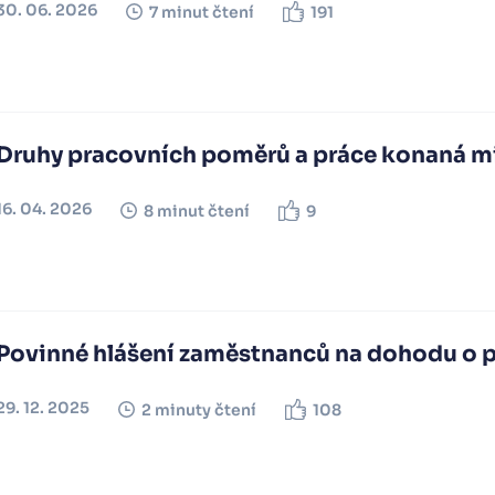
30. 06. 2026
7 minut čtení
191
Druhy pracovních poměrů a práce konaná 
16. 04. 2026
8 minut čtení
9
Povinné hlášení zaměstnanců na dohodu o 
29. 12. 2025
2 minuty čtení
108