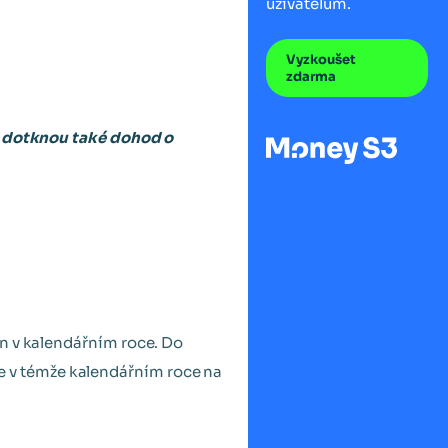
uživatelům.
Vyzkoušet
zdarma
se dotknou také dohod o
in v kalendářním roce. Do
e v témže kalendářním roce na