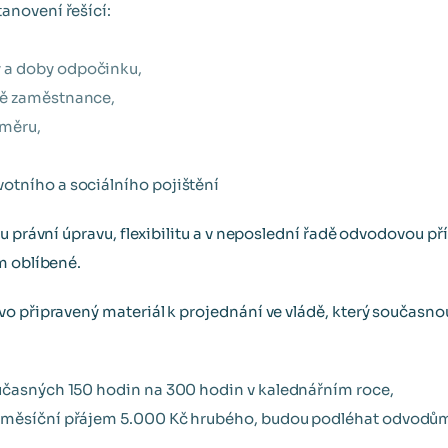
anovení řešící:
 a doby odpočinku,
aně zaměstnance,
měru,
otního a sociálního pojištění
u právní úpravu, flexibilitu a v neposlední řadě odvodovou př
m oblíbené.
o připravený materiál k projednání ve vládě, který současno
učasných 150 hodin na 300 hodin v kalednářním roce,
 měsíční přájem 5.000 Kč hrubého, budou podléhat odvodům 