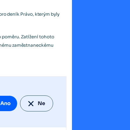
pro deník Právo, kterým byly
 poměru. Zatížení tohoto
běžnému zaměstnaneckému
Ano
Ne