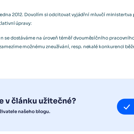
edna 2012. Dovolím si odcitovat vyjádřní mluvčí ministertva 
ativní úpravy:
in se dostáváme na úroveň téměř dvouměsíčního pracovního
 zamezíme možnému zneužívání, resp. nekalé konkurenci 
e v článku užitečné?
ivatele našeho blogu.