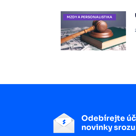
MZDY A PERSONALISTIKA
Odebírejte úč
novinky srozu