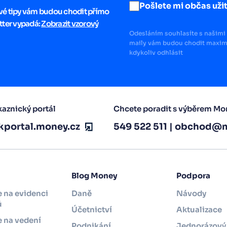
Pošlete mi občas užit
ové tipy vám budou chodit přímo
tter vypadá:
Zobrazit vzorový
Odesláním souhlasíte s našimi 
maily vám budou chodit maximá
kdykoliv odhlásit
aznický portál
Chcete poradit s výběrem Mo
kportal.money.cz
549 522 511
|
obchod@m
Blog Money
Podpora
 na evidenci
Daně
Návody
ů
Účetnictví
Aktualizace
 na vedení
Podnikání
Jednorázový 