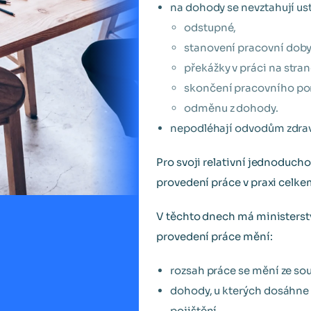
na dohody se nevztahují ust
odstupné,
stanovení pracovní doby
překážky v práci na str
skončení pracovního po
odměnu z dohody.
nepodléhají odvodům zdrav
Pro svoji relativní jednoducho
provedení práce v praxi celke
V těchto dnech má ministerstv
provedení práce mění:
rozsah práce se mění ze so
dohody, u kterých dosáhne
pojištění.