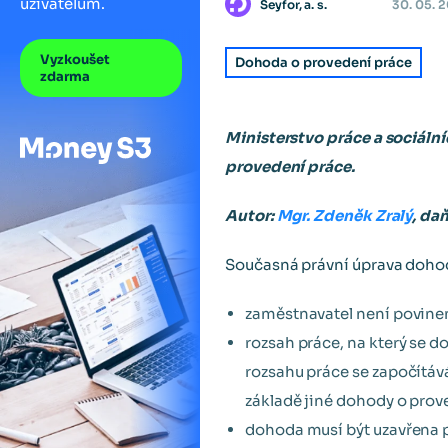
uživatelům.
Seyfor, a. s.
30. 05. 2
Vyzkoušet
Dohoda o provedení práce
zdarma
Ministerstvo práce a sociáln
provedení práce.
Autor:
Mgr. Zdeněk Zralý
, da
Současná právní úprava dohod
zaměstnavatel není povine
rozsah práce, na který se d
rozsahu práce se započítá
základě jiné dohody o prov
dohoda musí být uzavřena 