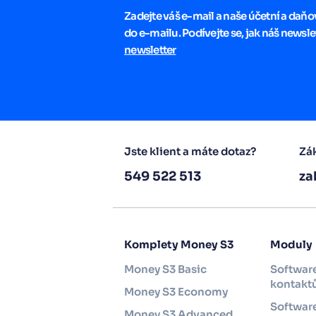
Zadejte váš e-mail a naše účetní a daň
do e-mailu. Podívejte se, jak náš newsle
newsletter
Jste klient a máte dotaz?
Zák
549 522 513
za
Komplety Money S3
Moduly
Money S3 Basic
Software
kontakt
Money S3 Economy
Software
Money S3 Advanced