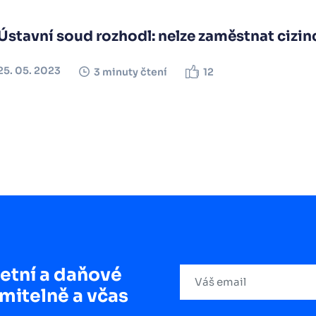
Ústavní soud rozhodl: nelze zaměstnat cizin
25. 05. 2023
3 minuty čtení
12
etní a daňové
mitelně a včas