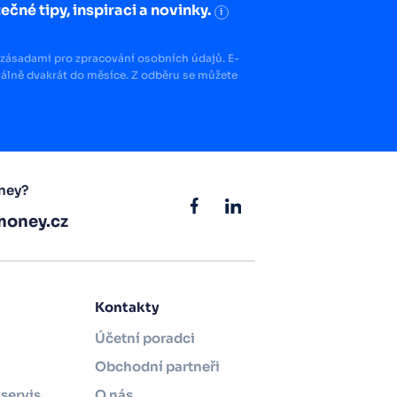
ečné tipy, inspiraci a novinky.
i
zásadami pro zpracování osobních údajů. E-
lně dvakrát do měsíce. Z odběru se můžete
ney?
oney.cz
Kontakty
Účetní poradci
Obchodní partneři
servis
O nás