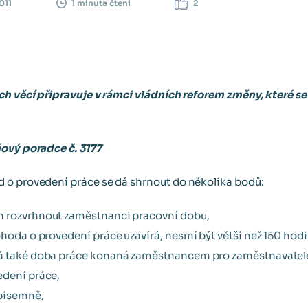
011
2
1 minuta čtení
ích věcí připravuje v rámci vládních reforem změny, které 
ňový poradce č. 3177
 o provedení práce se dá shrnout do několika bodů:
n rozvrhnout zaměstnanci pracovní dobu,
ohoda o provedení práce uzavírá, nesmí být větší než 150 hod
vá také doba práce konaná zaměstnancem pro zaměstnavatel
edení práce,
písemně,