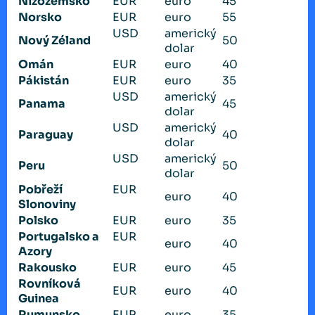
Nizozemsko
EUR
euro
45
Norsko
EUR
euro
55
USD
americký
Nový Zéland
50
dolar
Omán
EUR
euro
40
Pákistán
EUR
euro
35
USD
americký
Panama
45
dolar
USD
americký
Paraguay
40
dolar
USD
americký
Peru
50
dolar
Pobřeží
EUR
euro
40
Slonoviny
Polsko
EUR
euro
35
Portugalsko a
EUR
euro
40
Azory
Rakousko
EUR
euro
45
Rovníková
EUR
euro
40
Guinea
Rumunsko
EUR
euro
35