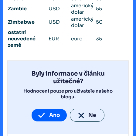
americký
Zambie
USD
55
dolar
americký
Zimbabwe
USD
50
dolar
ostatní
neuvedené
EUR
euro
35
země
Byly informace v článku
užitečné?
Hodnocení pouze pro uživatele našeho
blogu.
Ano
Ne