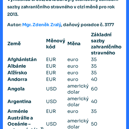
sazby zahraničního stravného v cizí měně pro rok
2013.
Autor:
Mgr. Zdeněk Zralý
, daňový poradce č. 3177
Základní
Měnový
sazby
Země
Měna
kód
zahraničního
stravného
Afghánistán
EUR
euro
35
Albánie
EUR
euro
35
Alžírsko
EUR
euro
35
Andorra
EUR
euro
40
americký
Angola
USD
60
dolar
americký
Argentina
USD
40
dolar
Arménie
EUR
euro
35
Austrálie a
americký
Oceánie –
USD
50
dolar
1)