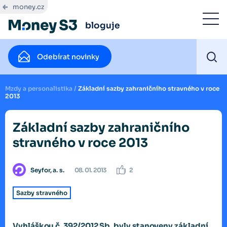
money.cz
bloguje
Odebírat novinky
Mzdy a personalistika
/
Základní sazby zahraničního stravného v roce
2013
Základní sazby zahraničního
stravného v roce 2013
Seyfor, a. s.
08. 01. 2013
2
Sazby stravného
Vyhláškou č. 392/2012 Sb. byly stanoveny základní