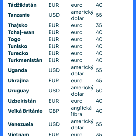
Tádžikistán
EUR
euro
40
americký
Tanzanie
USD
55
dolar
Thajsko
EUR
euro
35
Tchaj-wan
EUR
euro
40
Togo
EUR
euro
40
Tunisko
EUR
euro
40
Turecko
EUR
euro
40
Turkmenistán
EUR
euro
40
americký
Uganda
USD
55
dolar
Ukrajina
EUR
euro
45
americký
Uruguay
USD
50
dolar
Uzbekistán
EUR
euro
40
anglická
Velká Británie
GBP
40
libra
americký
Venezuela
USD
55
dolar
Vietnam
EUR
euro
35