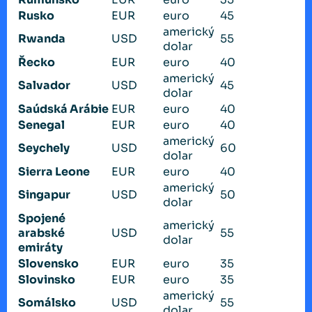
Rusko
EUR
euro
45
americký
Rwanda
USD
55
dolar
Řecko
EUR
euro
40
americký
Salvador
USD
45
dolar
Saúdská Arábie
EUR
euro
40
Senegal
EUR
euro
40
americký
Seychely
USD
60
dolar
Sierra Leone
EUR
euro
40
americký
Singapur
USD
50
dolar
Spojené
americký
arabské
USD
55
dolar
emiráty
Slovensko
EUR
euro
35
Slovinsko
EUR
euro
35
americký
Somálsko
USD
55
dolar