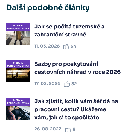
Další podobné články
Jak se počítá tuzemské a
MZDY A
PERSONALISTIKA
zahraniční stravné
11. 03. 2026
24
Sazby pro poskytování
MZDY A
PERSONALISTIKA
cestovních náhrad v roce 2026
17. 02. 2026
32
Jak zjistit, kolik vám šéf dá na
MZDY A
PERSONALISTIKA
pracovní cestu? Ukážeme
vám, jak si to spočítáte
26. 08. 2022
8