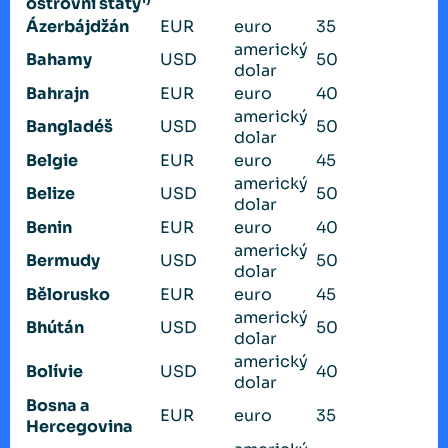
ostrovní státy
Ázerbájdžán
EUR
euro
35
americký
Bahamy
USD
50
dolar
Bahrajn
EUR
euro
40
americký
Bangladéš
USD
50
dolar
Belgie
EUR
euro
45
americký
Belize
USD
50
dolar
Benin
EUR
euro
40
americký
Bermudy
USD
50
dolar
Bělorusko
EUR
euro
45
americký
Bhútán
USD
50
dolar
americký
Bolívie
USD
40
dolar
Bosna a
EUR
euro
35
Hercegovina