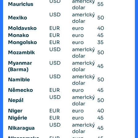
USD
americký
Mauricius
55
dolar
USD
americký
Mexiko
50
dolar
Moldavsko
EUR
euro
40
Monako
EUR
euro
45
Mongolsko
EUR
euro
35
USD
americký
Mozambik
50
dolar
Myanmar
USD
americký
45
(Barma)
dolar
USD
americký
Namibie
50
dolar
Německo
EUR
euro
45
USD
americký
Nepál
50
dolar
Niger
EUR
euro
40
Nigérie
EUR
euro
45
USD
americký
Nikaragua
45
dolar