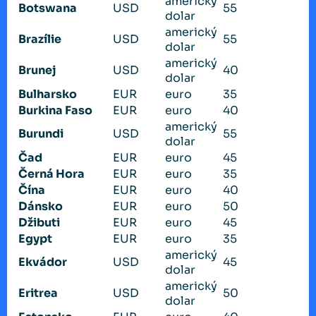
americký
Botswana
USD
55
dolar
americký
Brazílie
USD
55
dolar
americký
Brunej
USD
40
dolar
Bulharsko
EUR
euro
35
Burkina Faso
EUR
euro
40
americký
Burundi
USD
55
dolar
Čad
EUR
euro
45
Černá Hora
EUR
euro
35
Čína
EUR
euro
40
Dánsko
EUR
euro
50
Džibuti
EUR
euro
45
Egypt
EUR
euro
35
americký
Ekvádor
USD
45
dolar
americký
Eritrea
USD
50
dolar