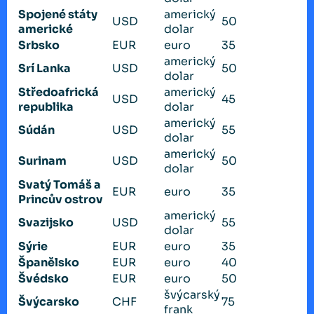
Spojené státy
americký
USD
50
americké
dolar
Srbsko
EUR
euro
35
americký
Srí Lanka
USD
50
dolar
Středoafrická
americký
USD
45
republika
dolar
americký
Súdán
USD
55
dolar
americký
Surinam
USD
50
dolar
Svatý Tomáš a
EUR
euro
35
Princův ostrov
americký
Svazijsko
USD
55
dolar
Sýrie
EUR
euro
35
Španělsko
EUR
euro
40
Švédsko
EUR
euro
50
švýcarský
Švýcarsko
CHF
75
frank