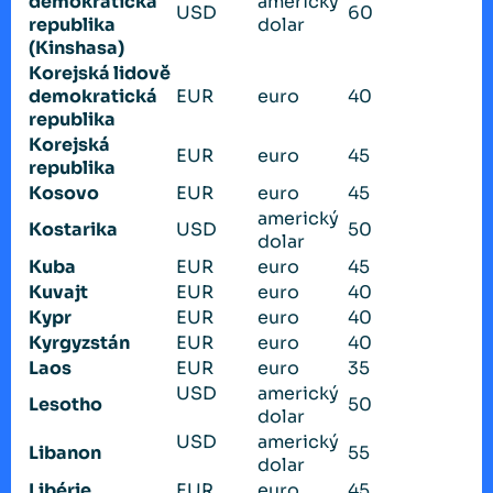
demokratická
americký
USD
60
republika
dolar
(Kinshasa)
Korejská lidově
demokratická
EUR
euro
40
republika
Korejská
EUR
euro
45
republika
Kosovo
EUR
euro
45
americký
Kostarika
USD
50
dolar
Kuba
EUR
euro
45
Kuvajt
EUR
euro
40
Kypr
EUR
euro
40
Kyrgyzstán
EUR
euro
40
Laos
EUR
euro
35
USD
americký
Lesotho
50
dolar
USD
americký
Libanon
55
dolar
Libérie
EUR
euro
45