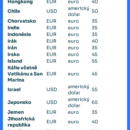
Hongkong
EUR
euro
40
americký
Chile
USD
50
dolar
Chorvatsko
EUR
euro
35
Indie
EUR
euro
35
Indonésie
EUR
euro
35
Irák
EUR
euro
40
Irán
EUR
euro
35
Irsko
EUR
euro
45
Island
EUR
euro
55
Itálie včetně
Vatikánu a San
EUR
euro
45
Marina
americký
Izrael
USD
55
dolar
americký
Japonsko
USD
65
dolar
Jemen
EUR
euro
35
Jihoafrická
EUR
euro
40
republika