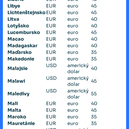
Libye
EUR
euro
45
Lichtenštejnsko
EUR
euro
45
Litva
EUR
euro
40
Lotyšsko
EUR
euro
40
Lucembursko
EUR
euro
45
Macao
EUR
euro
40
Madagaskar
EUR
euro
40
Maďarsko
EUR
euro
35
Makedonie
EUR
euro
35
USD
americký
Malajsie
40
dolar
USD
americký
Malawi
45
dolar
USD
americký
Maledivy
55
dolar
Mali
EUR
euro
40
Malta
EUR
euro
45
Maroko
EUR
euro
35
Mauretánie
EUR
euro
35