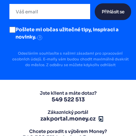
Přihlásit se
Pošlete mi občas užitečné tipy, inspiraci a
novinky.
i
Odesláním souhlasíte s našimi zásadami pro zpracování
osobních údajů. E-maily vám budou chodit maximálně dvakrát
do měsíce. Z odběru se můžete kdykoliv odhlásit
Jste klient a máte dotaz?
549 522 513
Zákaznický portál
zakportal.money.cz
Chcete poradit s výběrem Money?