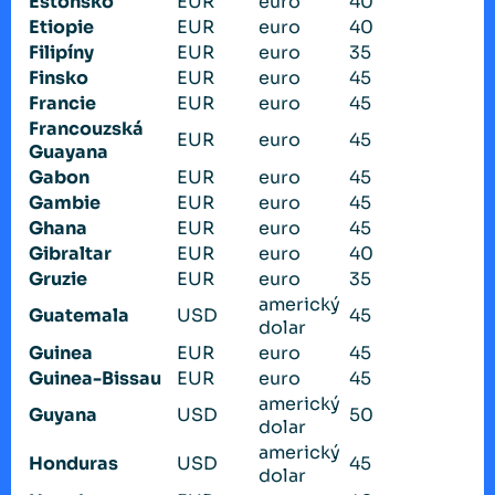
Estonsko
EUR
euro
40
Etiopie
EUR
euro
40
Filipíny
EUR
euro
35
Finsko
EUR
euro
45
Francie
EUR
euro
45
Francouzská
EUR
euro
45
Guayana
Gabon
EUR
euro
45
Gambie
EUR
euro
45
Ghana
EUR
euro
45
Gibraltar
EUR
euro
40
Gruzie
EUR
euro
35
americký
Guatemala
USD
45
dolar
Guinea
EUR
euro
45
Guinea-Bissau
EUR
euro
45
americký
Guyana
USD
50
dolar
americký
Honduras
USD
45
dolar