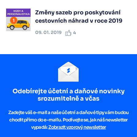
Změny sazeb pro poskytování
MZDY A
PERSONALISTIKA
cestovních náhrad v roce 2019
09. 01. 2019
4
Odebírejte účetní a daňové novinky
srozumitelně a včas
Zadejte váš e-mail a naše účetní a daňové tipy vám budou
chodit přímo do e-mailu. Podívejte se, jak náš newsletter
vypadá:
Zobrazit vzorový newsletter