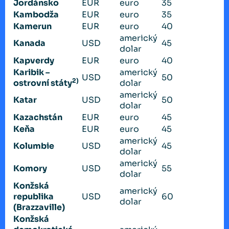
Jordánsko
EUR
euro
35
Kambodža
EUR
euro
35
Kamerun
EUR
euro
40
americký
Kanada
USD
45
dolar
Kapverdy
EUR
euro
40
Karibik –
americký
USD
50
2)
ostrovní státy
dolar
americký
Katar
USD
50
dolar
Kazachstán
EUR
euro
45
Keňa
EUR
euro
45
americký
Kolumbie
USD
45
dolar
americký
Komory
USD
55
dolar
Konžská
americký
republika
USD
60
dolar
(Brazzaville)
Konžská