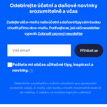
Odebírejte účetní a daňové novinky
srozumitelně a včas
Zadejte váš e-mail a naše účetní a daňové tipy vám budou
chodit přímo do e-mailu. Podívejte se, jak náš newsletter
vypadá:
Zobrazit vzorový newsletter
Přihlásit se
Pošlete mi občas užitečné tipy, inspiraci a
novinky.
i
Odesláním souhlasíte s našimi zásadami pro zpracování
osobních údajů. E-maily vám budou chodit maximálně dvakrát
do měsíce. Z odběru se můžete kdykoliv odhlásit