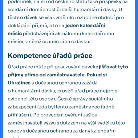
podmínek, náleží od českého státu také příspěvky na
solidární domácnost či další humanitární dávky. U
těchto dávek se však změnilo rozhodné období pro
dokládání příjmů, a to na
jeden kalendářní
měsíc
předcházející aktuálnímu kalendářnímu
měsíci, v němž cizinec žádá o dávku.
Kompetence úřadů práce
Úřad práce může při posuzování dávek
zjišťovat tyto
příjmy přímo od zaměstnavatele. Pokud si
Ukrajinec
s dočasnou ochranou zažádá
o humanitární dávku, prověří úřad práce nejprve
evidenci této osoby u České správy sociálního
zabezpečení (zda byl tento zaměstnanec řádně
přihlášen). Po provedení ověření zašlou
zaměstnavateli výzvu s dotazem na výši výdělku této
osoby s dočasnou ochranou za daný kalendářní