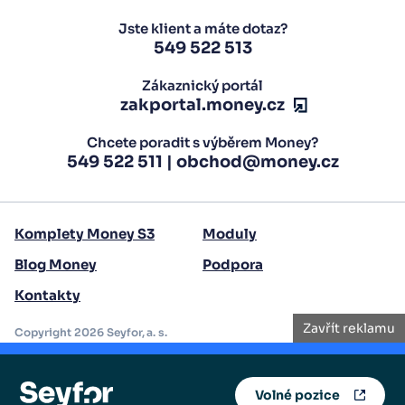
Jste klient a máte dotaz?
549 522 513
Zákaznický portál
zakportal.money.cz
Chcete poradit s výběrem Money?
549 522 511
|
obchod@money.cz
Komplety Money S3
Moduly
Blog Money
Podpora
Zavřít reklamu
Kontakty
Money S3 v akci se slevou 50%
Copyright 2026 Seyfor, a. s.
Akce platí pouze do
15.8.2025
.
Volné pozice
Zjistit více