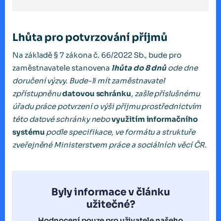
Lhůta pro potvrzování příjmů
Na základě § 7 zákona č. 66/2022 Sb., bude pro
zaměstnavatele stanovena
lhůta do 8 dnů
ode dne
doručení výzvy. Bude-li mít zaměstnavatel
zpřístupněnu
datovou schránku
, zašle příslušnému
úřadu práce potvrzení o výši příjmu prostřednictvím
této datové schránky nebo
využitím informačního
systému
podle specifikace, ve formátu a struktuře
zveřejněné Ministerstvem práce a sociálních věcí ČR.
Byly informace v článku
užitečné?
Hodnocení pouze pro uživatele našeho