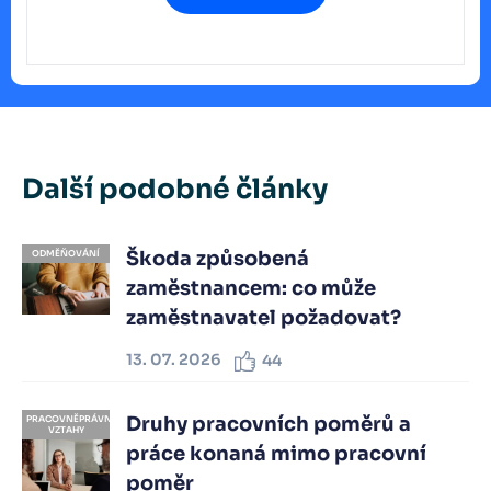
Další podobné články
Škoda způsobená
ODMĚŇOVÁNÍ
zaměstnancem: co může
zaměstnavatel požadovat?
13. 07. 2026
44
Druhy pracovních poměrů a
PRACOVNĚPRÁVNÍ
VZTAHY
práce konaná mimo pracovní
poměr