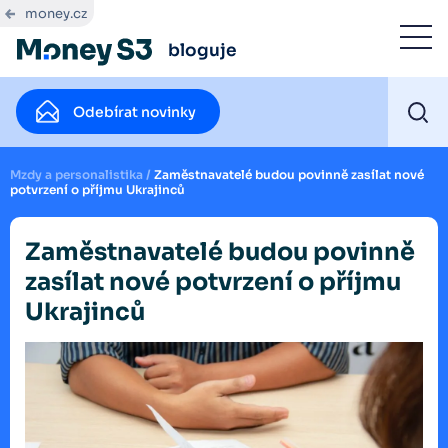
money.cz
bloguje
Odebírat novinky
Mzdy a personalistika
/
Zaměstnavatelé budou povinně zasílat nové
potvrzení o příjmu Ukrajinců
Zaměstnavatelé budou povinně
zasílat nové potvrzení o příjmu
Ukrajinců