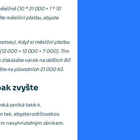
síčně (10 * 21 000 + 1 * 10
žte měsíční platbu, abyste
osinec). Když si měsíční platbu
 (12 000 + 12 000 + 7 000). Tím
 získáváte nárok na dalších 80
vyšte na původních 21 000 Kč.
pak zvyšte
ská zaniká také 4.
lán tak, abyste rodičovskou
jejím nevyhnutelným zánikem.