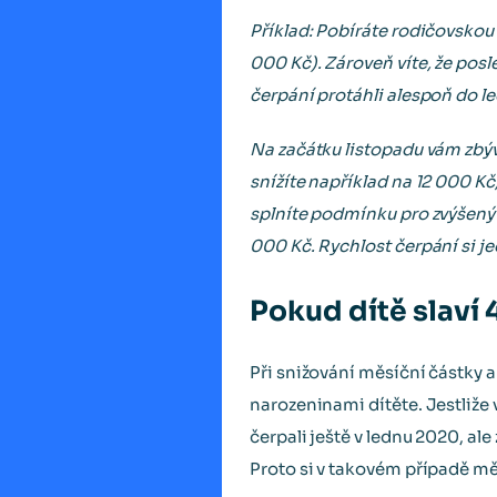
Příklad: Pobíráte rodičovskou 
000 Kč). Zároveň víte, že posl
čerpání protáhli alespoň do l
Na začátku listopadu vám zbývá
snížíte například na 12 000 Kč
splníte podmínku pro zvýšený 
000 Kč. Rychlost čerpání si je
Pokud dítě slaví 
Při snižování měsíční částky a
narozeninami dítěte. Jestliže v
čerpali ještě v lednu 2020, al
Proto si v takovém případě mě