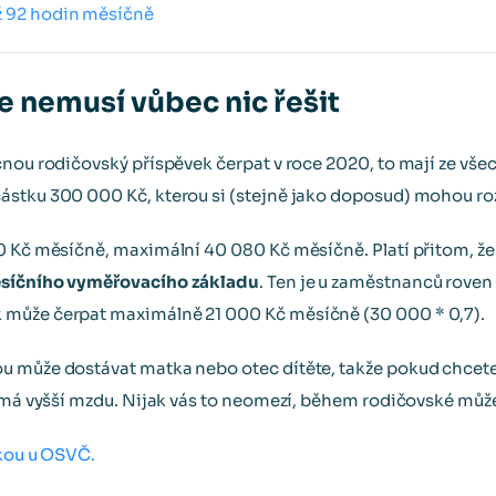
ž 92 hodin měsíčně
e nemusí vůbec nic řešit
čnou rodičovský příspěvek čerpat v roce 2020, to mají ze vše
ástku 300 000 Kč, kterou si (stejně jako doposud) mohou roz
50 Kč měsíčně, maximální 40 080 Kč měsíčně. Platí přitom, 
síčního vyměřovacího základu
. Ten je u zaměstnanců roven
 může čerpat maximálně 21 000 Kč měsíčně (30 000 * 0,7).
u může dostávat matka nebo otec dítěte, takže pokud chcete
o má vyšší mzdu. Nijak vás to neomezí, během rodičovské můž
skou u OSVČ.