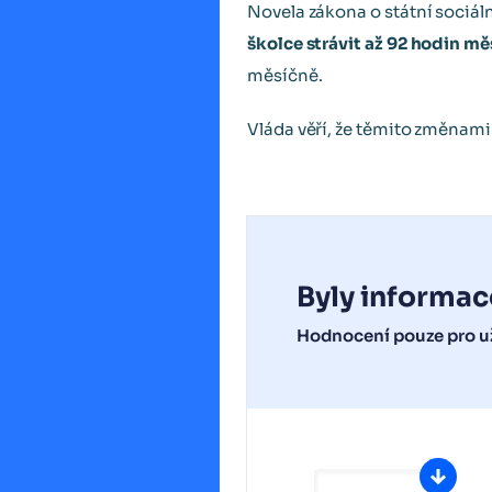
Novela zákona o státní sociál
školce strávit až 92 hodin m
měsíčně.
Vláda věří, že těmito změnami
Byly informac
Hodnocení pouze pro už