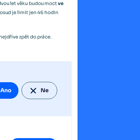
 dvou let věku budou moct
ve
osud je limit jen 46 hodin
nejdříve zpět do práce.
Ano
Ne