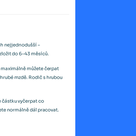
ch nejjednodušší –
ložit do 6–43 měsíců.
že maximálně můžete čerpat
 hrubé mzdě. Rodič s hrubou
 částku vyčerpat co
ete normálně dál pracovat.