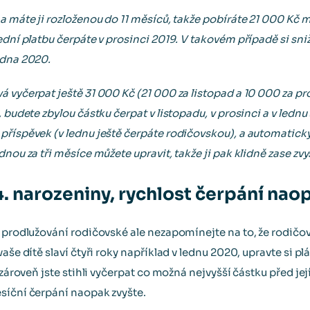
a máte ji rozloženou do 11 měsíců, takže pobíráte 21 000 Kč mě
ední platbu čerpáte v prosinci 2019. V takovém případě si sni
edna 2020.
 vyčerpat ještě 31 000 Kč (21 000 za listopad a 10 000 za pr
, budete zbylou částku čerpat v listopadu, v prosinci a v lednu
příspěvek (v lednu ještě čerpáte rodičovskou), a automaticky
dnou za tři měsíce můžete upravit, takže ji pak klidně zase z
4. narozeniny, rychlost čerpání nao
 prodlužování rodičovské ale nezapomínejte na to, že rodičov
aše dítě slaví čtyři roky například v lednu 2020, upravte si p
e zároveň jste stihli vyčerpat co možná nejvyšší částku před 
síční čerpání naopak zvyšte.