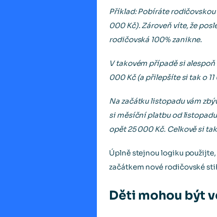
Příklad: Pobíráte rodičovskou 
000 Kč). Zároveň víte, že posl
rodičovská 100% zanikne.
V takovém případě si alespoň 
000 Kč (a přilepšíte si tak o 11
Na začátku listopadu vám zbývá
si měsíční platbu od listopadu
opět 25 000 Kč. Celkově si tak
Úplně stejnou logiku použijte,
začátkem nové rodičovské stih
Děti mohou být v