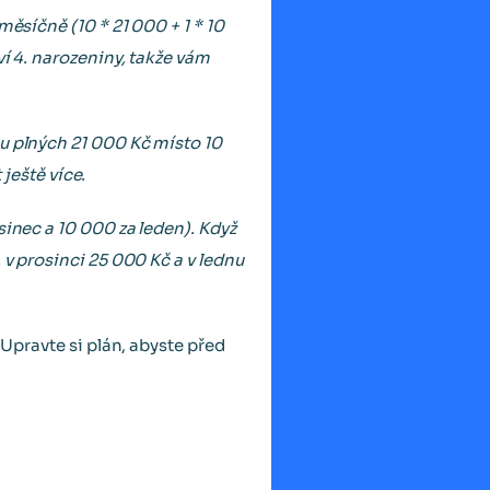
měsíčně (10 * 21 000 + 1 * 10
ví 4. narozeniny, takže vám
u plných 21 000 Kč místo 10
 ještě více.
sinec a 10 000 za leden). Když
 v prosinci 25 000 Kč a v lednu
 Upravte si plán, abyste před