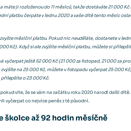
a máte ji rozloženou do 11 měsíců, takže dostáváte 21 000 Kč 
ední platbu čerpáte v lednu 2020 a vaše dítě tento měsíc osla
zvyšte měsíční platbu. Pokud nic neuděláte, dostanete v ledn
 000 Kč). Když si ale zvýšíte měsíční platbu, můžete si přilepšit
 vyčerpat ještě 52 000 Kč (21 000 za listopad, 21 000 za pro
 zvýšíte na 25 000 Kč, můžete v listopadu vyčerpat 25 000 Kč,
 přilepšíte o 23 000 Kč.
 pokud víte, že se vám na začátku roku 2020 narodí další dítě.
li vyčerpat co nejvíce peněz z té původní.
e školce až 92 hodin měsíčně