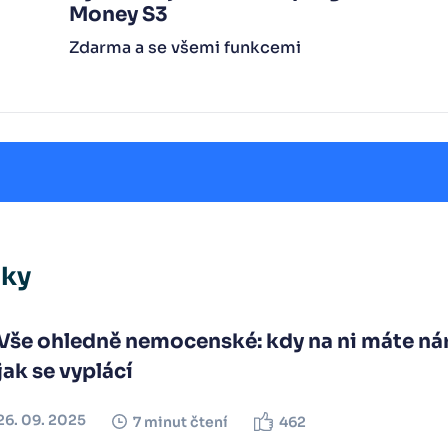
Money S3
Zdarma a se všemi funkcemi
nky
Vše ohledně nemocenské: kdy na ni máte nár
jak se vyplácí
26. 09. 2025
7 minut čtení
462