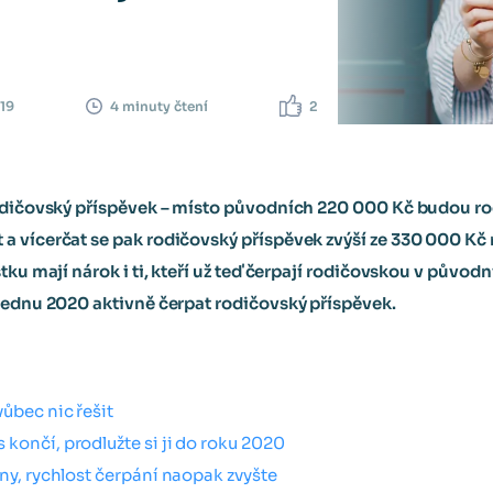
019
2
4 minuty čtení
rodičovský příspěvek – místo původních 220 000 Kč budou ro
a vícerčat se pak rodičovský příspěvek zvýší ze 330 000 K
tku mají nárok i ti, kteří už teď čerpají rodičovskou v původn
lednu 2020 aktivně čerpat rodičovský příspěvek.
ůbec nic řešit
končí, prodlužte si ji do roku 2020
iny, rychlost čerpání naopak zvyšte