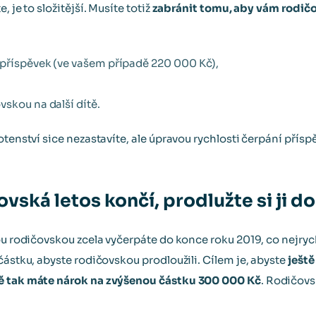
 je to složitější. Musíte totiž
zabránit tomu, aby vám rodičo
 příspěvek (ve vašem případě 220 000 Kč),
skou na další dítě.
otenství sice nezastavíte, ale úpravou rychlosti čerpání pří
ská letos končí, prodlužte si ji d
ou rodičovskou zcela vyčerpáte do konce roku 2019, co nejrych
částku, abyste rodičovskou prodloužili. Cílem je, abyste
ještě
ně tak máte nárok na zvýšenou částku 300 000 Kč
. Rodičov