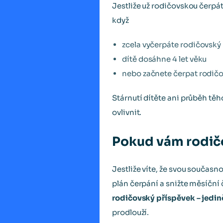
Jestliže už rodičovskou čerpáte,
když
zcela vyčerpáte rodičovský
dítě dosáhne 4 let věku
nebo začnete čerpat rodičov
Stárnutí dítěte ani průběh těh
ovlivnit.
Pokud vám rodičov
Jestliže víte, že svou současn
plán čerpání a snižte měsíční 
rodičovský příspěvek – jedi
prodlouží.