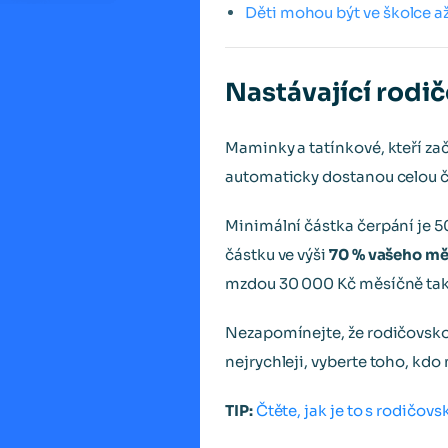
Děti mohou být ve školce a
Nastávající rodič
Maminky a tatínkové, kteří za
automaticky dostanou celou č
Minimální částka čerpání je 
částku ve výši
70 % vašeho mě
mzdou 30 000 Kč měsíčně tak
Nezapomínejte, že rodičovsko
nejrychleji, vyberte toho, kd
TIP:
Čtěte, jak je to s rodičov