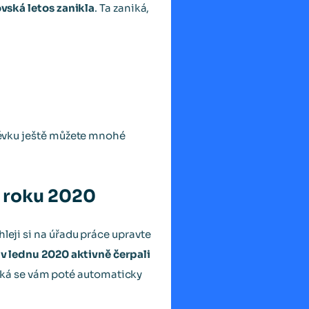
vská letos zanikla
. Ta zaniká,
spěvku ještě můžete mnohé
o roku 2020
leji si na úřadu práce upravte
 v lednu 2020 aktivně čerpali
ská se vám poté automaticky