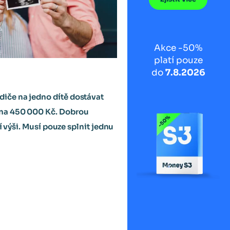
Akce -50%
platí pouze
do
7.8.2026
diče na jedno dítě dostávat
č na 450 000 Kč. Dobrou
í výši. Musí pouze splnit jednu