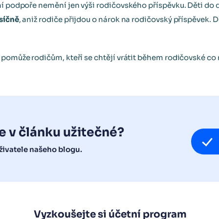
ní podpoře nemění jen výši rodičovského příspěvku. Děti do
ěsíčně
, aniž rodiče přijdou o nárok na rodičovský příspěvek. D
 pomůže rodičům, kteří se chtějí vrátit během rodičovské co 
e v článku užitečné?
ivatele našeho blogu.
Vyzkoušejte si účetní program