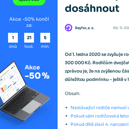
dosáhnout
Akce -50% končí
za:
Seyfor, a. s.
06. 11. 2
1
21
5
dnů
hod.
min.
Od 1. ledna 2020 se zvyšuje 
300 000 Kč. Rodičům dvojčat 
zprávou je, že na zvýšenou čás
důležitou podmínku – ještě v 
Obsah:
Nastávající rodiče nemusí v
Pokud vám rodičovská letos 
Pokud dítě slaví 4. narozen