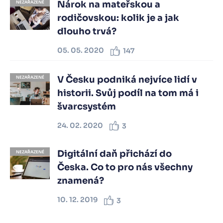
Nárok na mateřskou a
NEZAŘAZENÉ
rodičovskou: kolik je a jak
dlouho trvá?
05. 05. 2020
147
V Česku podniká nejvíce lidí v
NEZAŘAZENÉ
historii. Svůj podíl na tom má i
švarcsystém
24. 02. 2020
3
Digitální daň přichází do
NEZAŘAZENÉ
Česka. Co to pro nás všechny
znamená?
10. 12. 2019
3