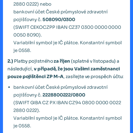
2880 0222) nebo
bankovní účet České průmyslové zdravotní
pojišťovny č.
508090/0300
(SWIFT CEKOCZPP IBAN CZ37 0300 0000 0000
0050 8090).
Variabilní symbol je IČ plátce. Konstantní symbol
je 0558.
2.)
Platby pojistného
za říjen
(splatné v listopadu) a
následující,
v případě, že jsou Vašimi zaměstnanci
pouze pojištěnci ZP M-A
, zasílejte ve prospěch účtu:
bankovní účet České průmyslové zdravotní
pojišťovny č.
2228800222/0800
(SWIFT GIBA CZ PX IBAN CZ94 0800 0000 0022
2880 0222).
Variabilní symbol je IČ plátce. Konstantní symbol
je 0558.