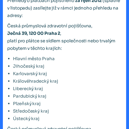
Přehledy o platbách pojistného
za říjen 2012
(splatné
v listopadu) zasílejte již v rámci jednoho přehledu na
adresy:
Česká průmyslová zdravotní pojišťovna,
Ječná 39, 120 00 Praha 2
,
platí pro plátce se sídlem společnosti nebo trvalým
pobytem v těchto krajích:
Hlavní město Praha
Jihočeský kraj
Karlovarský kraj
Královéhradecký kraj
Liberecký kraj
Pardubický kraj
Plzeňský kraj
Středočeský kraj
Ústecký kraj
Česká průmyslová zdravotní pojišťovna