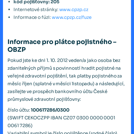
kód pojišťovny: 205
Internetové stránky:
www.cpzp.cz
Informace o fúzi:
www.cpzp.cz/fuze
Informace pro plátce pojistného –
OBZP
Pokud jste ke dni 1. 10. 2012 veden/a jako osoba bez
zdanitelných příjmů s povinností hradit pojistné na
veřejné zdravotní pojištění, tak platby pojistného za
měsíc říjen (splatné v měsíci listopadu) a následující,
zasílejte ve prospěch bankovního účtu České
průmyslové zdravotní pojišťovny:
číslo účtu:
100617286/0300
(SWIFT CEKOCZPP IBAN CZ07 0300 0000 0001
0061 7286)
Variabilní symbol je číslo pojištěnce (rodné číslo),