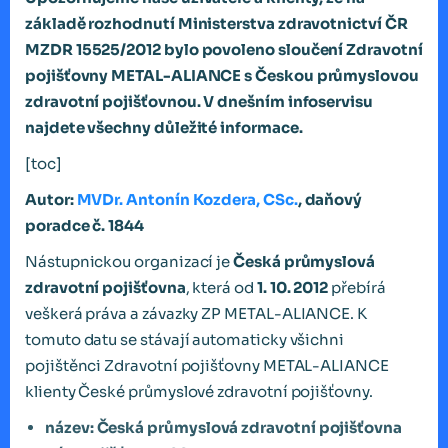
základě rozhodnutí Ministerstva zdravotnictví ČR
MZDR 15525/2012 bylo povoleno sloučení Zdravotní
pojišťovny METAL-ALIANCE s Českou průmyslovou
zdravotní pojišťovnou. V dnešním infoservisu
najdete všechny důležité informace.
[toc]
Autor:
MVDr. Antonín Kozdera, CSc.
, daňový
poradce č. 1844
Nástupnickou organizací je
Česká průmyslová
zdravotní
pojišťovna
, která od
1. 10. 2012
přebírá
veškerá práva a závazky ZP METAL-ALIANCE. K
tomuto datu se stávají automaticky všichni
pojištěnci Zdravotní pojišťovny METAL-ALIANCE
klienty České průmyslové zdravotní pojišťovny.
název: Česká průmyslová zdravotní pojišťovna