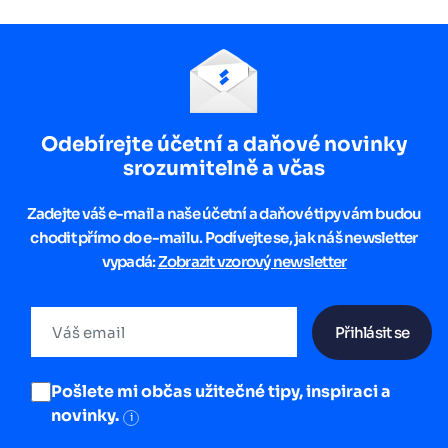
Odebírejte účetní a daňové novinky
srozumitelně a včas
Zadejte váš e-mail a naše účetní a daňové tipy vám budou
chodit přímo do e-mailu. Podívejte se, jak náš newsletter
vypadá:
Zobrazit vzorový newsletter
Přihlásit se
Pošlete mi občas užitečné tipy, inspiraci a
novinky.
i