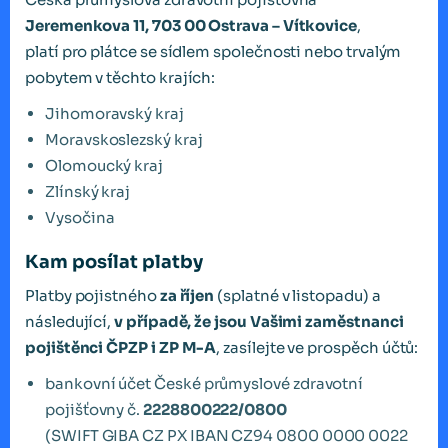
Jeremenkova 11, 703 00 Ostrava – Vítkovice
,
platí pro plátce se sídlem společnosti nebo trvalým
pobytem v těchto krajích:
Jihomoravský kraj
Moravskoslezský kraj
Olomoucký kraj
Zlínský kraj
Vysočina
Kam posílat platby
Platby pojistného
za říjen
(splatné v listopadu) a
následující,
v případě, že jsou Vašimi zaměstnanci
pojištěnci ČPZP i ZP M-A
, zasílejte ve prospěch účtů:
bankovní účet České průmyslové zdravotní
pojišťovny č.
2228800222/0800
(SWIFT GIBA CZ PX IBAN CZ94 0800 0000 0022