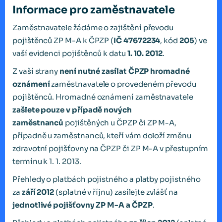
Informace pro zaměstnavatele
Zaměstnavatele žádáme o zajištění převodu
pojištěnců ZP M-A k ČPZP (
IČ 47672234
, kód
205
) ve
vaší evidenci pojištěnců k datu
1. 10. 2012
.
Z vaší strany
není nutné zasílat ČPZP hromadné
oznámení
zaměstnavatele o provedeném převodu
pojištěnců. Hromadné oznámení zaměstnavatele
zašlete pouze v případě nových
zaměstnanců
pojištěných u ČPZP či ZP M-A,
případně u zaměstnanců, kteří vám doloží změnu
zdravotní pojišťovny na ČPZP či ZP M-A v přestupním
termínu k 1. 1. 2013.
Přehledy o platbách pojistného a platby pojistného
za
září 2012
(splatné v říjnu) zasílejte zvlášť na
jednotlivé pojišťovny ZP M-A a ČPZP
.