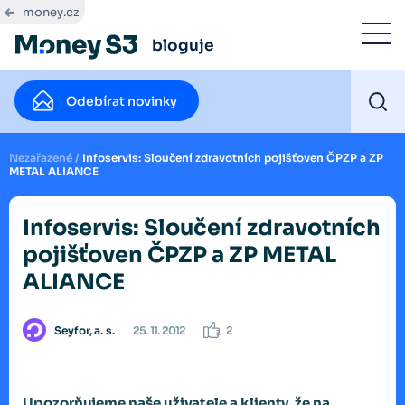
money.cz
bloguje
Odebírat novinky
Nezařazené
/
Infoservis: Sloučení zdravotních pojišťoven ČPZP a ZP
METAL ALIANCE
Infoservis: Sloučení zdravotních
pojišťoven ČPZP a ZP METAL
ALIANCE
Seyfor, a. s.
25. 11. 2012
2
Upozorňujeme naše uživatele a klienty, že na