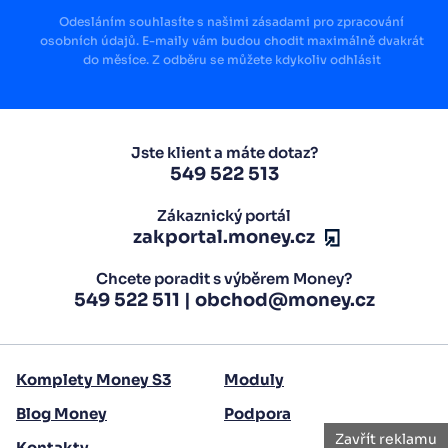
Odesláním souhlasíte s našimi zásadami pro zpracování
osobních údajů. E-maily vám budou chodit maximálně dvakrát
do měsíce. Z odběru se můžete kdykoliv odhlásit
Jste klient a máte dotaz?
549 522 513
Zákaznický portál
zakportal.money.cz
Chcete poradit s výběrem Money?
549 522 511
|
obchod@money.cz
Komplety Money S3
Moduly
Blog Money
Podpora
Zavřít reklamu
Kontakty