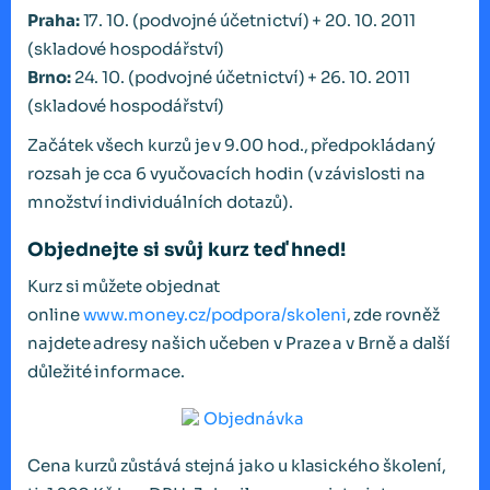
Praha:
17. 10. (podvojné účetnictví) + 20. 10. 2011
(skladové hospodářství)
Brno:
24. 10. (podvojné účetnictví) + 26. 10. 2011
(skladové hospodářství)
Začátek všech kurzů je v 9.00 hod., předpokládaný
rozsah je cca 6 vyučovacích hodin (v závislosti na
množství individuálních dotazů).
Objednejte si svůj kurz teď hned!
Kurz si můžete objednat
online
www.money.cz/podpora/skoleni
, zde rovněž
najdete adresy našich učeben v Praze a v Brně a další
důležité informace.
Cena kurzů zůstává stejná jako u klasického školení,