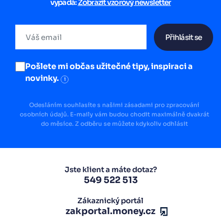
vypadá:
Zobrazit vzorový newsletter
Přihlásit se
Pošlete mi občas užitečné tipy, inspiraci a
novinky.
i
Odesláním souhlasíte s našimi zásadami pro zpracování
osobních údajů. E-maily vám budou chodit maximálně dvakrát
do měsíce. Z odběru se můžete kdykoliv odhlásit
Jste klient a máte dotaz?
549 522 513
Zákaznický portál
zakportal.money.cz