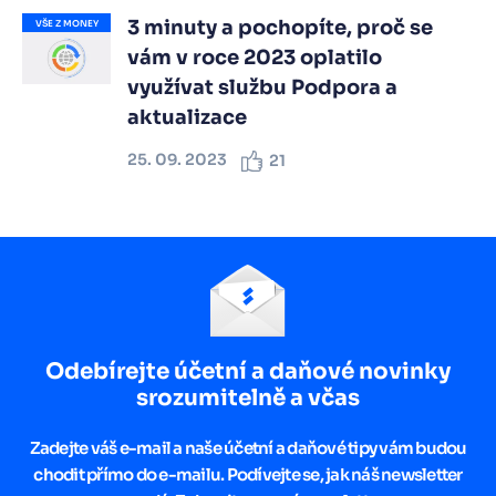
3 minuty a pochopíte, proč se
VŠE Z MONEY
vám v roce 2023 oplatilo
využívat službu Podpora a
aktualizace
25. 09. 2023
21
Odebírejte účetní a daňové novinky
srozumitelně a včas
Zadejte váš e-mail a naše účetní a daňové tipy vám budou
chodit přímo do e-mailu. Podívejte se, jak náš newsletter