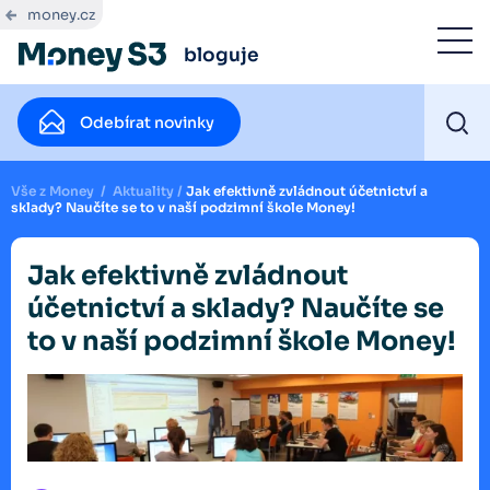
money.cz
bloguje
Odebírat novinky
Vše z Money
/
Aktuality
/
Jak efektivně zvládnout účetnictví a
sklady? Naučíte se to v naší podzimní škole Money!
Jak efektivně zvládnout
účetnictví a sklady? Naučíte se
to v naší podzimní škole Money!