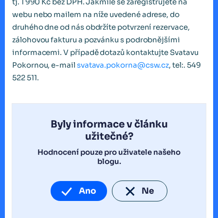
tj. 1 990 Kč bez DPH. Jakmile se zaregistrujete na
webu nebo mailem na níže uvedené adrese, do
druhého dne od nás obdržíte potvrzení rezervace,
zálohovou fakturu a pozvánku s podrobnějšími
informacemi. V případě dotazů kontaktujte Svatavu
Pokornou, e-mail
svatava.pokorna@csw.cz
, tel:. 549
522 511.
Byly informace v článku
užitečné?
Hodnocení pouze pro uživatele našeho
blogu.
Ano
Ne