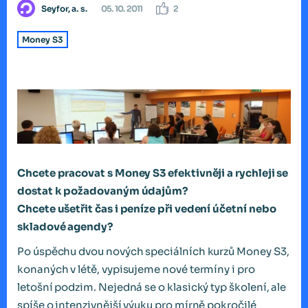
Seyfor, a. s.
05. 10. 2011
2
Money S3
Chcete pracovat s Money S3 efektivněji a rychleji se
dostat k požadovaným údajům?
Chcete ušetřit čas i peníze při vedení účetní nebo
skladové agendy?
Po úspěchu dvou nových speciálních kurzů Money S3,
konaných v létě, vypisujeme nové termíny i pro
letošní podzim. Nejedná se o klasický typ školení, ale
spíše o intenzivnější výuku pro mírně pokročilé