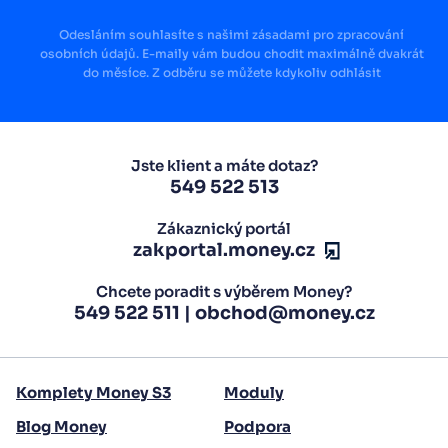
Odesláním souhlasíte s našimi zásadami pro zpracování
osobních údajů. E-maily vám budou chodit maximálně dvakrát
do měsíce. Z odběru se můžete kdykoliv odhlásit
Jste klient a máte dotaz?
549 522 513
Zákaznický portál
zakportal.money.cz
Chcete poradit s výběrem Money?
549 522 511
|
obchod@money.cz
Komplety Money S3
Moduly
Blog Money
Podpora