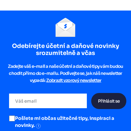
Odebírejte účetní a daňové novinky
srozumitelně a včas
Zadejte váš e-mail a naše účetní a daňové tipy vám budou
chodit přímo do e-mailu. Podívejte se, jak náš newsletter
vypadá:
Zobrazit vzorový newsletter
Přihlásit se
Pošlete mi občas užitečné tipy, inspiraci a
novinky.
i