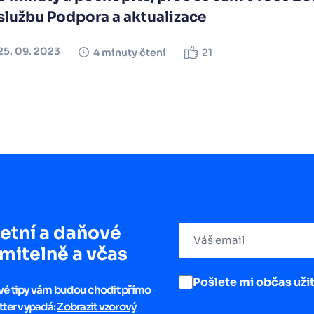
službu Podpora a aktualizace
25. 09. 2023
4 minuty čtení
21
etní a daňové
mitelně a včas
Pošlete mi občas užit
ové tipy vám budou chodit přímo
tter vypadá:
Zobrazit vzorový