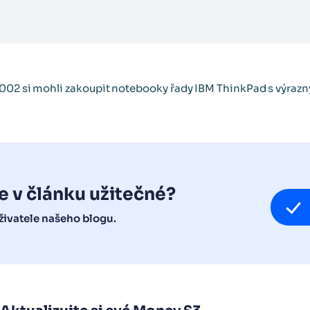
002 si mohli zakoupit notebooky řady IBM ThinkPad s výrazn
e v článku užitečné?
ivatele našeho blogu.