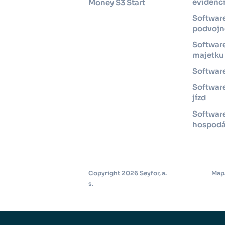
evidenc
Money S3 Start
Softwar
podvojné
Software
majetku
Software
Software
jízd
Softwar
hospodá
Copyright 2026 Seyfor, a.
Map
s.