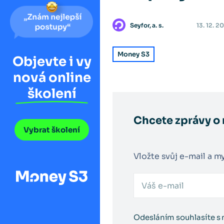
Seyfor, a. s.
13. 12. 2
Money S3
Objevte i vy
nová online
školení
Chcete zprávy o 
Vybrat školení
Vložte svůj e-mail a m
Odesláním souhlasíte s