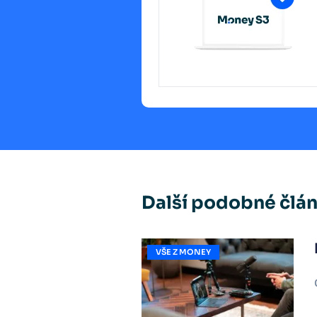
Další podobné člá
VŠE Z MONEY