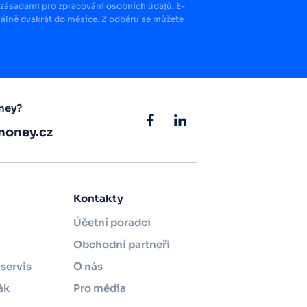
zásadami pro zpracování osobních údajů. E-
lně dvakrát do měsíce. Z odběru se můžete
ney?
oney.cz
Kontakty
Účetní poradci
Obchodní partneři
servis
O nás
ák
Pro média