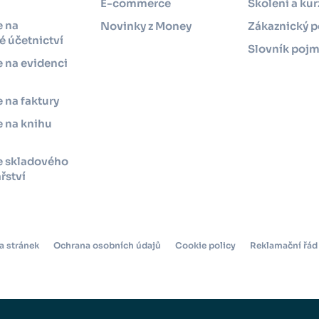
i
E-commerce
Školení a kur
e na
Novinky z Money
Zákaznický p
 účetnictví
Slovník poj
 na evidenci
 na faktury
 na knihu
e skladového
řství
a stránek
Ochrana osobních údajů
Cookie policy
Reklamační řád