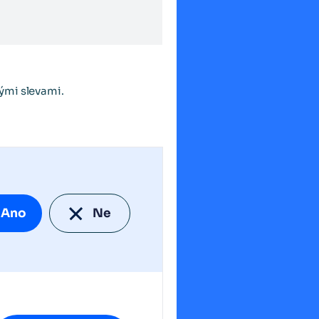
ými slevami.
Ano
Ne