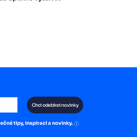
Chci odebírat novinky
ečné tipy, inspiraci a novinky.
i