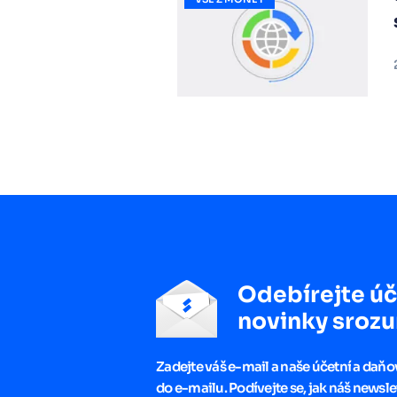
Odebírejte úč
novinky srozu
Zadejte váš e-mail a naše účetní a daň
do e-mailu. Podívejte se, jak náš newsle