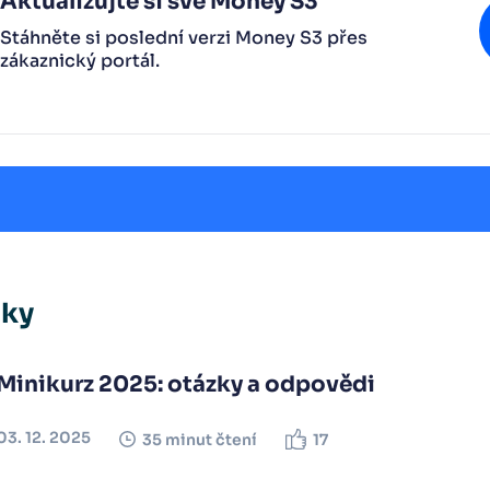
Aktualizujte si své Money S3
Stáhněte si poslední verzi Money S3 přes
zákaznický portál.
nky
Minikurz 2025: otázky a odpovědi
03. 12. 2025
35 minut čtení
17