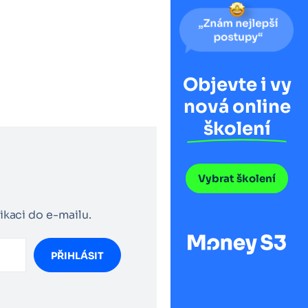
Objevte i vy
nová online
školení
Vybrat školení
ikaci do e-mailu.
PŘIHLÁSIT