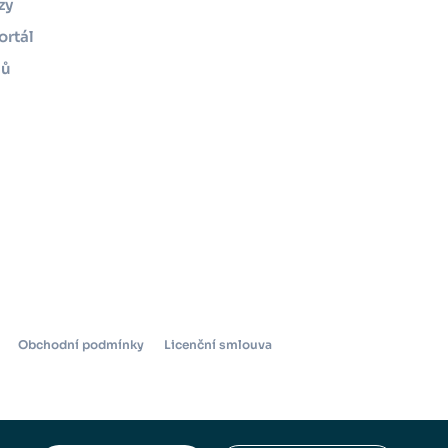
zy
ortál
mů
Obchodní podmínky
Licenční smlouva