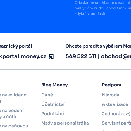
Odesláním souhlasíte s našimi 
maily vám budou chodit maximá
kdykoliv odhlásit
aznický portál
Chcete poradit s výběrem Mo
kportal.money.cz
549 522 511
|
obchod@m
Blog Money
Podpora
 na evidenci
Daně
Návody
ů
Účetnictví
Aktualizace
 na vedení
Podnikání
Jednorázový 
 a účtů
Mzdy a personalistika
Servisní parť
e na daňovou