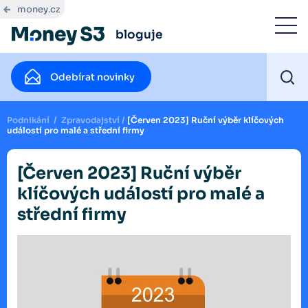
money.cz
bloguje
Odebírat novinky
Podnikání
/
Zpravodajství
/
[Červen 2023] Ruční výběr klíčových
událostí pro malé a střední firmy
[Červen 2023] Ruční výběr
klíčových událostí pro malé a
střední firmy