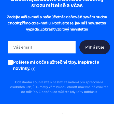
srozumitelně a včas
Zadejte váš e-mail a naše účetní a daňové tipy vám budou
chodit přímo do e-mailu. Podívejte se, jak náš newsletter
vypadá:
Zobrazit vzorový newsletter
Přihlásit se
Pošlete mi občas užitečné tipy, inspiraci a
novinky.
i
Odesláním souhlasíte s našimi zásadami pro zpracování
osobních údajů. E-maily vám budou chodit maximálně dvakrát
do měsíce. Z odběru se můžete kdykoliv odhlásit