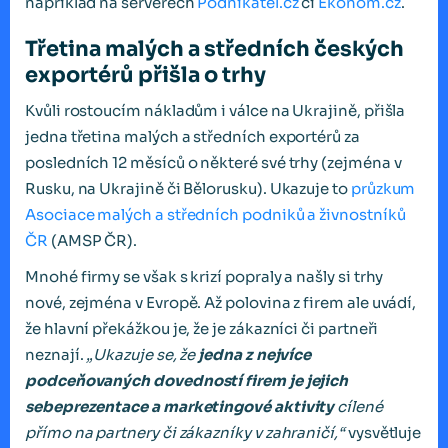
například na serverech
Podnikatel.cz
či
Ekonom.cz
.
Třetina malých a středních českých
exportérů přišla o trhy
Kvůli rostoucím nákladům i válce na Ukrajině, přišla
jedna třetina malých a středních exportérů za
posledních 12 měsíců o některé své trhy (zejména v
Rusku, na Ukrajině či Bělorusku). Ukazuje to
průzkum
Asociace malých a středních podniků a živnostníků
ČR
(AMSP ČR).
Mnohé firmy se však s krizí popraly a našly si trhy
nové, zejména v Evropě. Až polovina z firem ale uvádí,
že hlavní překážkou je, že je zákazníci či partneři
neznají.
„Ukazuje se, že
jedna z nejvíce
podceňovaných dovedností firem je jejich
sebeprezentace a marketingové aktivity
cílené
přímo na partnery či zákazníky v zahraničí,“
vysvětluje