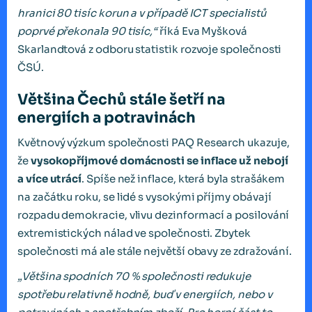
hranici 80 tisíc korun a v případě ICT specialistů
poprvé překonala 90 tisíc,“
říká Eva Myšková
Skarlandtová z odboru statistik rozvoje společnosti
ČSÚ.
Většina Čechů stále šetří na
energiích a potravinách
Květnový výzkum společnosti PAQ Research ukazuje,
že
vysokopříjmové domácnosti se inflace už nebojí
a více utrácí
. Spíše než inflace, která byla strašákem
na začátku roku, se lidé s vysokými příjmy obávají
rozpadu demokracie, vlivu dezinformací a posilování
extremistických nálad ve společnosti. Zbytek
společnosti má ale stále největší obavy ze zdražování.
„Většina spodních 70 % společnosti redukuje
spotřebu relativně hodně, buď v energiích, nebo v