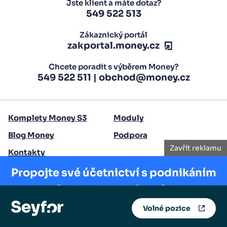
Jste klient a máte dotaz?
549 522 513
Zákaznický portál
zakportal.money.cz
Chcete poradit s výběrem Money?
549 522 511
|
obchod@money.cz
Komplety Money S3
Moduly
Blog Money
Podpora
Zavřít reklamu
Kontakty
Propojte své účetnictví s podnikáním
Copyright 2026 Seyfor, a. s.
Přidejte se k 20 000 uživatelům.
Volné pozice
Vyzkoušet zdarma