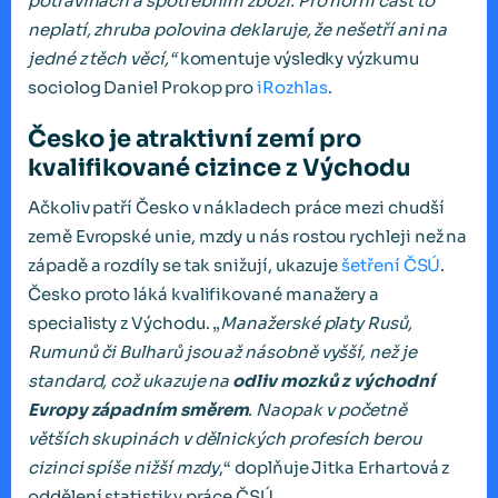
potravinách a spotřebním zboží. Pro horní část to
neplatí, zhruba polovina deklaruje, že nešetří ani na
jedné z těch věcí,“
komentuje výsledky výzkumu
sociolog Daniel Prokop pro
iRozhlas
.
Česko je atraktivní zemí pro
kvalifikované cizince z Východu
Ačkoliv patří Česko v nákladech práce mezi chudší
země Evropské unie, mzdy u nás rostou rychleji než na
západě a rozdíly se tak snižují, ukazuje
šetření ČSÚ
.
Česko proto láká kvalifikované manažery a
specialisty z Východu. „
Manažerské platy Rusů,
Rumunů či Bulharů jsou až násobně vyšší, než je
standard, což ukazuje na
odliv mozků z východní
Evropy západním směrem
. Naopak v početně
větších skupinách v dělnických profesích berou
cizinci spíše nižší mzdy
,“ doplňuje Jitka Erhartová z
oddělení statistiky práce ČSÚ.