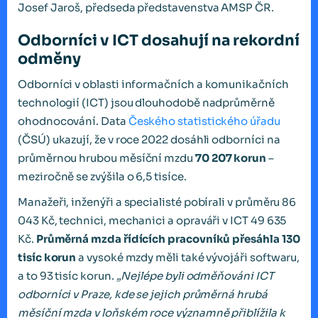
Josef Jaroš, předseda představenstva AMSP ČR.
Odborníci v ICT dosahují na rekordní
odměny
Odborníci v oblasti informačních a komunikačních
technologií (ICT) jsou dlouhodobě nadprůměrně
ohodnocování. Data
Českého statistického úřadu
(ČSÚ) ukazují, že v roce 2022 dosáhli odborníci na
průměrnou hrubou měsíční mzdu
70 207 korun
–
meziročně se zvýšila o 6,5 tisíce.
Manažeři, inženýři a specialisté pobírali v průměru 86
043 Kč, technici, mechanici a opraváři v ICT 49 635
Kč.
Průměrná mzda řídících pracovníků přesáhla 130
tisíc korun
a vysoké mzdy měli také vývojáři softwaru,
a to 93 tisíc korun.
„Nejlépe byli odměňováni ICT
odborníci v Praze, kde se jejich průměrná hrubá
měsíční mzda v loňském roce významně přiblížila k