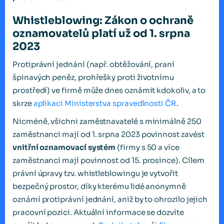
Whistleblowing: Zákon o ochraně
oznamovatelů platí už od 1. srpna
2023
Protiprávní jednání (např. obtěžování, praní
špinavých peněz, prohřešky proti životnímu
prostředí) ve firmě může dnes oznámit kdokoliv, a to
skrze
aplikaci Ministerstva spravedlnosti ČR
.
Nicméně, všichni zaměstnavatelé s minimálně 250
zaměstnanci mají od 1. srpna 2023 povinnost zavést
vnitřní oznamovací systém
(firmy s 50 a více
zaměstnanci mají povinnost od 15. prosince). Cílem
právní úpravy tzv. whistleblowingu je vytvořit
bezpečný prostor, díky kterému lidé anonymně
oznámí protiprávní jednání, aniž by to ohrozilo jejich
pracovní pozici. Aktuální informace se dozvíte