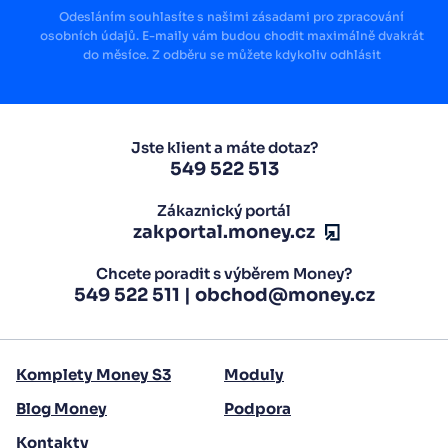
Odesláním souhlasíte s našimi zásadami pro zpracování
osobních údajů. E-maily vám budou chodit maximálně dvakrát
do měsíce. Z odběru se můžete kdykoliv odhlásit
Jste klient a máte dotaz?
549 522 513
Zákaznický portál
zakportal.money.cz
Chcete poradit s výběrem Money?
549 522 511
|
obchod@money.cz
Komplety Money S3
Moduly
Blog Money
Podpora
Kontakty