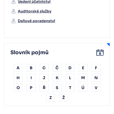
Vedení účetnictví
Auditorské služby
Daňové poradenství
Slovník pojmů
A
B
C
Č
D
E
F
H
I
J
K
L
M
N
O
P
Ř
S
T
Ú
V
Z
Ž