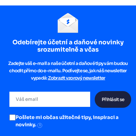
Odebírejte účetní a daňové novinky
srozumitelně a včas
Zadejte váš e-mail a naše účetní a daňové tipy vám budou
chodit přímo do e-mailu. Podívejte se, jak náš newsletter
vypadá:
Zobrazit vzorový newsletter
Přihlásit se
Pošlete mi občas užitečné tipy, inspiraci a
novinky.
i