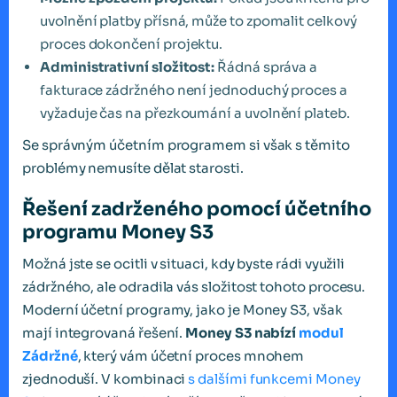
uvolnění platby přísná, může to zpomalit celkový
proces dokončení projektu.
Administrativní složitost:
Řádná správa a
fakturace zádržného není jednoduchý proces a
vyžaduje čas na přezkoumání a uvolnění plateb.
Se správným účetním programem si však s těmito
problémy nemusíte dělat starosti.
Řešení zadrženého pomocí účetního
programu Money S3
Možná jste se ocitli v situaci, kdy byste rádi využili
zádržného, ale odradila vás složitost tohoto procesu.
Moderní účetní programy, jako je Money S3, však
mají integrovaná řešení.
Money S3 nabízí
modul
Zádržné
, který vám účetní proces mnohem
zjednoduší. V kombinaci
s dalšími funkcemi Money