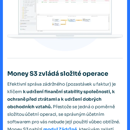
Money S3 zvládá složité operace
Efektivní správa zádržného (pozastávek u faktur) je
klíčem
k udržení finanční stability společnosti, k
ochraně před ztrátami a k udržení dobrých
obchodních vztahů.
Přestože se jedná o poměrně
složitou účetní operaci, se správným účetním
softwarem pro vás nebude její použití vůbec obtížné.
Money S3 nabízí
modul Zádržné
, který vám zajistí