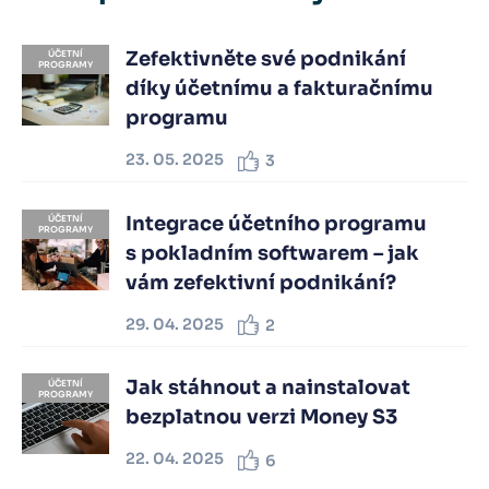
Zefektivněte své podnikání
ÚČETNÍ
PROGRAMY
díky účetnímu a fakturačnímu
programu
23. 05. 2025
3
Integrace účetního programu
ÚČETNÍ
PROGRAMY
s pokladním softwarem – jak
vám zefektivní podnikání?
29. 04. 2025
2
Jak stáhnout a nainstalovat
ÚČETNÍ
PROGRAMY
bezplatnou verzi Money S3
22. 04. 2025
6