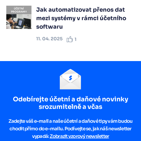
Jak automatizovat přenos dat
ÚČETNÍ
PROGRAMY
mezi systémy v rámci účetního
softwaru
11. 04. 2025
1
Odebírejte účetní a daňové novinky
srozumitelně a včas
Zadejte váš e-mail a naše účetní a daňové tipy vám budou
chodit přímo do e-mailu. Podívejte se, jak náš newsletter
vypadá:
Zobrazit vzorový newsletter