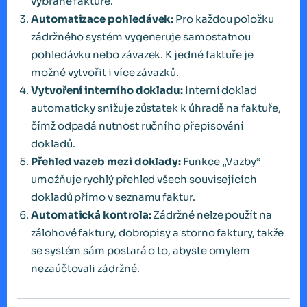
vybrané faktuře.
Automatizace pohledávek:
Pro každou položku
zádržného systém vygeneruje samostatnou
pohledávku nebo závazek. K jedné faktuře je
možné vytvořit i více závazků.
Vytvoření interního dokladu:
Interní doklad
automaticky snižuje zůstatek k úhradě na faktuře,
čímž odpadá nutnost ručního přepisování
dokladů.
Přehled vazeb mezi doklady:
Funkce „Vazby“
umožňuje rychlý přehled všech souvisejících
dokladů přímo v seznamu faktur.
Automatická kontrola:
Zádržné nelze použít na
zálohové faktury, dobropisy a storno faktury, takže
se systém sám postará o to, abyste omylem
nezaúčtovali zádržné.