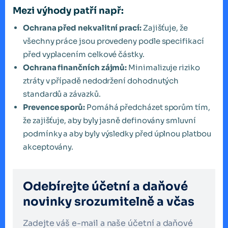
Mezi výhody patří např:
Ochrana před nekvalitní prací:
Zajišťuje, že
všechny práce jsou provedeny podle specifikací
před vyplacením celkové částky.
Ochrana finančních zájmů:
Minimalizuje riziko
ztráty v případě nedodržení dohodnutých
standardů a závazků.
Prevence sporů:
Pomáhá předcházet sporům tím,
že zajišťuje, aby byly jasně definovány smluvní
podmínky a aby byly výsledky před úplnou platbou
akceptovány.
Odebírejte účetní a daňové
novinky srozumitelně a včas
Zadejte váš e-mail a naše účetní a daňové