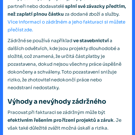
partneři nebo dodavatelé
splní své závazky předtím,
než zaplatí plnou částku
za dodané zboží a služby.
Více informací o zádržném a jeho fakturaci si můžete
přečíst zde.
Zádržné se používá například
ve stavebnictví
a
dalších odvětvích, kde jsou projekty dlouhodobé a
složité, což znamená, že určitá část platby je
pozastavena, dokud nejsou všechny práce úspěšně
dokončeny a schváleny. Toto pozastavení snižuje
riziko, že zhotovitel nedokončí práce nebo
neodstraní nedostatky.
Výhody a nevýhody zádržného
Pracovat při fakturaci se zádržným může být
efektivním řešením pro řízení projektů a záruk
. Je
však také důležité zvážit možná úskalí a rizika.