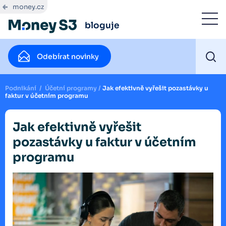
money.cz
bloguje
Odebírat novinky
Podnikání
/
Účetní programy
/
Jak efektivně vyřešit pozastávky u
faktur v účetním programu
Jak efektivně vyřešit
pozastávky u faktur v účetním
programu