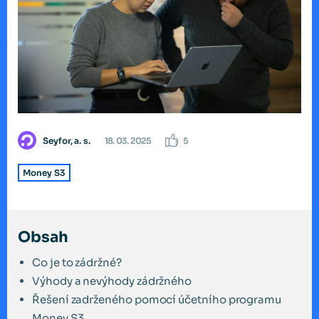
Seyfor, a. s.
18. 03. 2025
5
Money S3
Obsah
Co je to zádržné?
Výhody a nevýhody zádržného
Řešení zadrženého pomocí účetního programu
Money S3