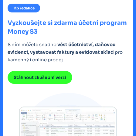
Tip redakce
Vyzkoušejte si zdarma účetní program
Money S3
S ním můžete snadno
vést účetnictví, daňovou
evidenci, vystavovat faktury a evidovat sklad
pro
kamenný i online prodej.
Stáhnout zkušební verzi