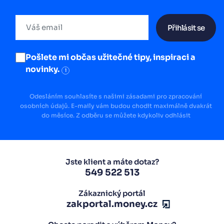
Přihlásit se
Pošlete mi občas užitečné tipy, inspiraci a
novinky.
i
Odesláním souhlasíte s našimi zásadami pro zpracování
osobních údajů. E-maily vám budou chodit maximálně dvakrát
do měsíce. Z odběru se můžete kdykoliv odhlásit
Jste klient a máte dotaz?
549 522 513
Zákaznický portál
zakportal.money.cz