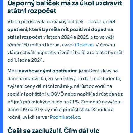
Úsporný balíček má za úkol uzdravit
státní rozpočet
Vlada představila ozdravný balíček – obsahuje
58
opatření, která by měla mít pozitivní dopad na
státní rozpočet
v letech 2024 a 2025, a to ve výši
téměř 150 miliard korun, uvádí
iRozhlas
. V červnu
vláda schválí legislativní znění balíčku a platit by měl
od 1. ledna 2024.
Mezi
navrhovanými opatřeními
je snížení slevy na
dani na manželku, zrušení slevy na dani na studenta,
zvýšení ceny dálniční známky, nárůst odvodů na
sociální pojištění u OSVČ nebo například růst daně z
příjmů právnických osob na 21 %. Zmíněné navýšení
daně z 19 na 21 % by mělo přinést státu 22 miliard
ročně, uvádí server
Podnikatel.cz
.
Češi se zadlužují. Čím dál víc