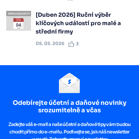
[Duben 2026] Ruční výběr
ZPRAVODAJSTVÍ
klíčových událostí pro malé a
střední firmy
05. 05. 2026
3
Odebírejte účetní a daňové novinky
srozumitelně a včas
Zadejte váš e-mail a naše účetní a daňové tipy vám budou
chodit přímo do e-mailu. Podívejte se, jak náš newsletter