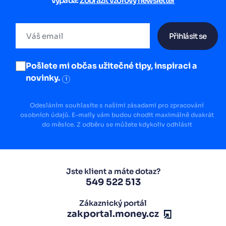
vypadá:
Zobrazit vzorový newsletter
Přihlásit se
Pošlete mi občas užitečné tipy, inspiraci a
novinky.
i
Odesláním souhlasíte s našimi zásadami pro zpracování
osobních údajů. E-maily vám budou chodit maximálně dvakrát
do měsíce. Z odběru se můžete kdykoliv odhlásit
Jste klient a máte dotaz?
549 522 513
Zákaznický portál
zakportal.money.cz