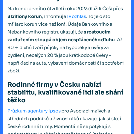
Na konci prvního čtvrtletí roku 2023 dlužili Češi přes
3 biliony korun
, informuje
iRozhlas
. To je o sto
miliard korun více než loni. Údaje Bankovního a
Nebankovního registru ukazují, že
s rostoucím
zadlužením stoupá objem nespláceného dluhu
. Až
80 % dluhů tvoří půjčky na hypotéky a úvěry za
bydlení, necelých 20 % jsou krátkodobé úvěry –
například na auta, vybavení domácnosti či spotřební
zboží.
Rodinné firmy v Česku nabízí
stabilitu, kvalifikované lidi ale shání
těžko
Průzkum agentury Ipsos
pro Asociaci malých a
středních podniků a živnostníků ukazuje, jak si stojí
české rodinné firmy. Momentálně se potýkají s