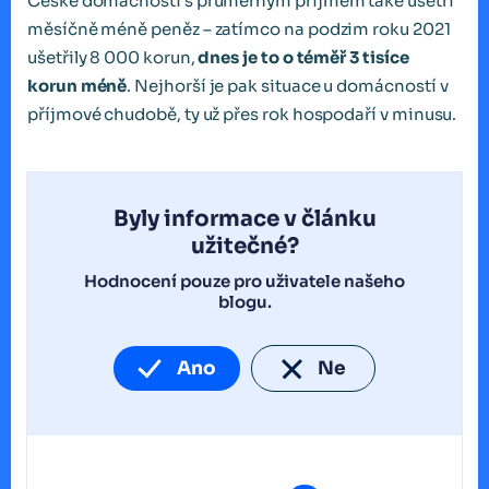
České domácnosti s průměrným příjmem také ušetří
měsíčně méně peněz – zatímco na podzim roku 2021
ušetřily 8 000 korun,
dnes je to o téměř 3 tisíce
korun méně
. Nejhorší je pak situace u domácností v
příjmové chudobě, ty už přes rok hospodaří v minusu.
Byly informace v článku
užitečné?
Hodnocení pouze pro uživatele našeho
blogu.
Ano
Ne