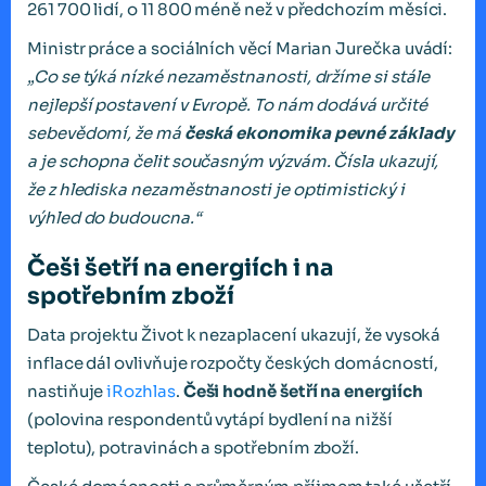
261 700 lidí, o 11 800 méně než v předchozím měsíci.
Ministr práce a sociálních věcí Marian Jurečka uvádí:
„Co se týká nízké nezaměstnanosti, držíme si stále
nejlepší postavení v Evropě. To nám dodává určité
sebevědomí, že má
česká ekonomika pevné základy
a je schopna čelit současným výzvám. Čísla ukazují,
že z hlediska nezaměstnanosti je optimistický i
výhled do budoucna.“
Češi šetří na energiích i na
spotřebním zboží
Data projektu Život k nezaplacení ukazují, že vysoká
inflace dál ovlivňuje rozpočty českých domácností,
nastiňuje
iRozhlas
.
Češi hodně šetří na energiích
(polovina respondentů vytápí bydlení na nižší
teplotu), potravinách a spotřebním zboží.