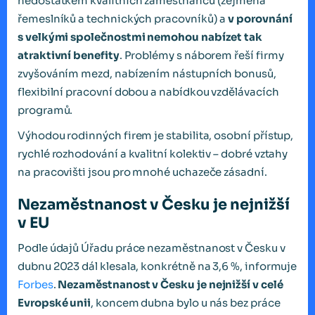
nedostatkem kvalitních zaměstnanců (zejména
řemeslníků a technických pracovníků) a
v porovnání
s velkými společnostmi nemohou nabízet tak
atraktivní benefity
. Problémy s náborem řeší firmy
zvyšováním mezd, nabízením nástupních bonusů,
flexibilní pracovní dobou a nabídkou vzdělávacích
programů.
Výhodou rodinných firem je stabilita, osobní přístup,
rychlé rozhodování a kvalitní kolektiv – dobré vztahy
na pracovišti jsou pro mnohé uchazeče zásadní.
Nezaměstnanost v Česku je nejnižší
v EU
Podle údajů Úřadu práce nezaměstnanost v Česku v
dubnu 2023 dál klesala, konkrétně na 3,6 %, informuje
Forbes
.
Nezaměstnanost v Česku je nejnižší v celé
Evropské unii
, koncem dubna bylo u nás bez práce