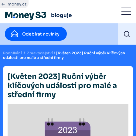
money.cz
bloguje
Odebírat novinky
Podnikání
/
Zpravodajství
/
[Květen 2023] Ruční výběr klíčových
událostí pro malé a střední firmy
[Květen 2023] Ruční výběr
klíčových událostí pro malé a
střední firmy