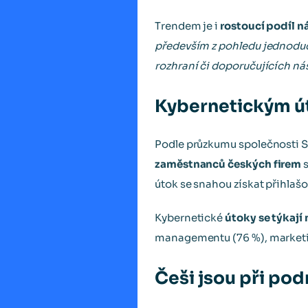
Trendem je i
rostoucí podíl n
především z pohledu jednoduc
rozhraní či doporučujících nás
Kybernetickým út
Podle průzkumu společnosti So
zaměstnanců českých firem
s
útok se snahou získat přihlašo
Kybernetické
útoky se týkají
managementu (76 %), marketin
Češi jsou při pod