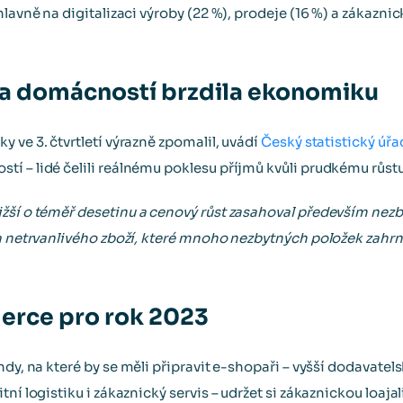
hlavně na digitalizaci výroby (22 %), prodeje (16 %) a zákazni
ba domácností brzdila ekonomiku
 ve 3. čtvrtletí výrazně zpomalil, uvádí
Český statistický úřa
í – lidé čelili reálnému poklesu příjmů kvůli prudkému růstu
žší o téměř desetinu a cenový růst zasahoval především nezby
ba netrvanlivého zboží, které mnoho nezbytných položek zahrn
erce pro rok 2023
dy, na které by se měli připravit e-shopaři – vyšší dodavatelsk
ní logistiku i zákaznický servis – udržet si zákaznickou loaja