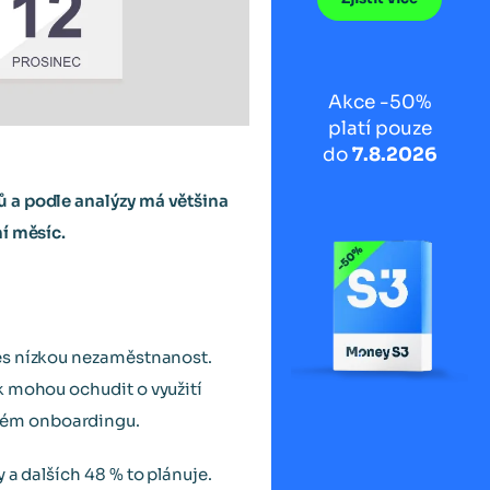
Akce -50%
platí pouze
do
7.8.2026
ů a podle analýzy má většina
í měsíc.
řes nízkou nezaměstnanost.
k mohou ochudit o využití
kém onboardingu.
 a dalších 48 % to plánuje.