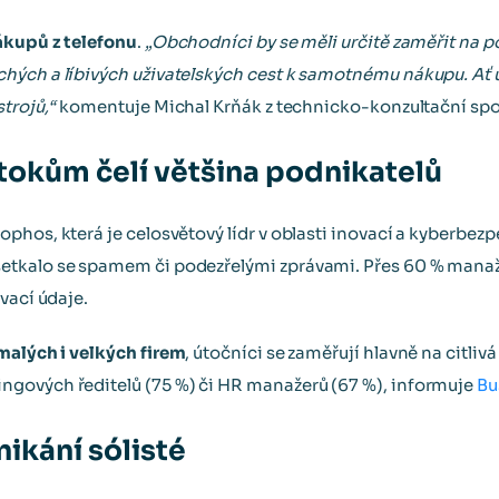
ákupů z telefonu
.
„Obchodníci by se měli určitě zaměřit na
hých a líbivých uživatelských cest k samotnému nákupu. Ať 
trojů,“
komentuje Michal Krňák z technicko-konzultační spo
okům čelí většina podnikatelů
phos, která je celosvětový lídr v oblasti inovací a kyberbezp
etkalo se spamem či podezřelými zprávami. Přes 60 % manaže
vací údaje.
 malých i velkých firem
, útočníci se zaměřují hlavně na citli
gových ředitelů (75 %) či HR manažerů (67 %), informuje
Bu
nikání sólisté