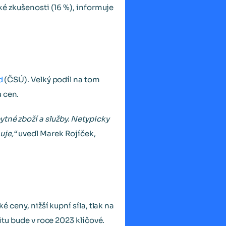
cké zkušenosti (16 %), informuje
d
(ČSÚ). Velký podíl na tom
 cen.
tné zboží a služby. Netypicky
uje,“
uvedl Marek Rojíček,
é ceny, nižší kupní síla, tlak na
litu bude v roce 2023 klíčové.