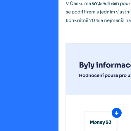
V Česku má
67,5 % firem
pouze
se podíl firem s jedním vlastní
konkrétně 70 % a nejmenší na
Byly informac
Hodnocení pouze pro už