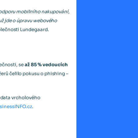
 podporu mobilního nakupování,
už jde o úpravu webového
lečnosti Lundegaard.
ečnosti, se
až 85 % vedoucích
rů čelilo pokusu o phishing –
vá data vrcholového
sinessINFO.cz
.