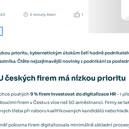
023
1
2 minuty čtení
ízkou prioritu, kybernetickým útokům čelí hodně podnikatel
astníka. Čtěte nejzajímavější novinky z podnikání za posledn
U českých firem má nízkou prioritu
chce pouhých
9 % firem investovat do digitalizace HR
– i p
oucími firem v Česku s více než 50 zaměstnanci. Firmy se ta
ých třeba při náboru kvalifikovaných kandidátů nebo hlad
měř polovina firem digitalizovala minimálně základní procesy