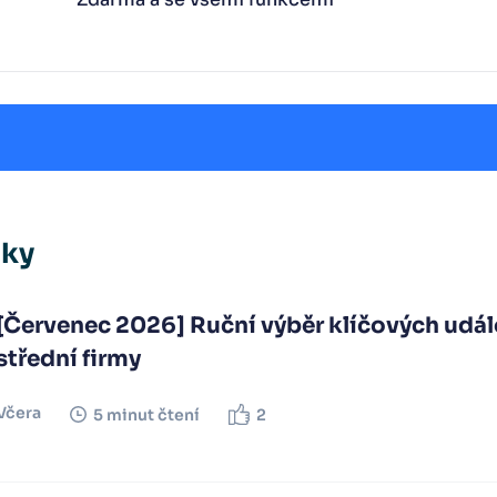
nky
[Červenec 2026] Ruční výběr klíčových udál
střední firmy
Včera
5 minut čtení
2