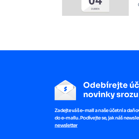
Odebírejte úč
novinky srozu
Zadejte váš e-mail a naše účetní a daň
do e-mailu. Podívejte se, jak náš newsle
newsletter