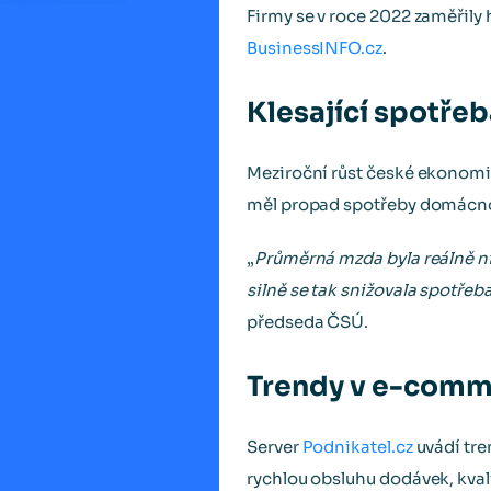
Firmy se v roce 2022 zaměřily 
BusinessINFO.cz
.
Klesající spotře
Meziroční růst české ekonomiky
měl propad spotřeby domácnost
„
Průměrná mzda byla reálně ni
silně se tak snižovala spotře
předseda ČSÚ.
Trendy v e-comm
Server
Podnikatel.cz
uvádí tren
rychlou obsluhu dodávek, kvalit