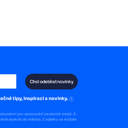
Chci odebírat novinky
ečné tipy, inspiraci a novinky.
i
zásadami pro zpracování osobních údajů. E-
lně dvakrát do měsíce. Z odběru se můžete