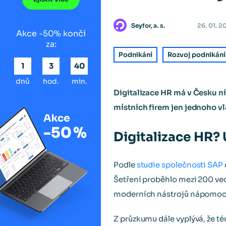
Seyfor, a. s.
26. 01. 2
Akce -50% končí
za:
Podnikání
Rozvoj podnikání
1
3
40
dnů
hod.
min.
Digitalizace HR má v Česku n
místních firem jen jednoho vl
Digitalizace HR? 
Podle
studie společnosti SAP
Šetření proběhlo mezi 200 ved
moderních nástrojů nápomocn
Z průzkumu dále vyplývá, že té