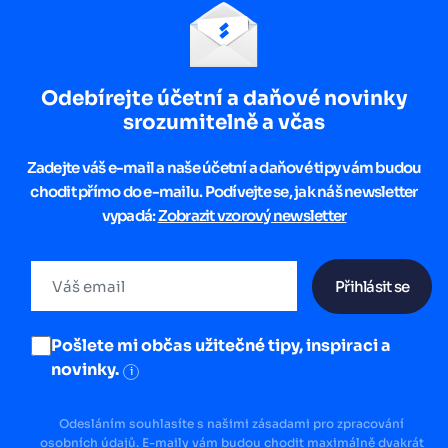
Odebírejte účetní a daňové novinky
srozumitelně a včas
Zadejte váš e-mail a naše účetní a daňové tipy vám budou
chodit přímo do e-mailu. Podívejte se, jak náš newsletter
vypadá:
Zobrazit vzorový newsletter
Přihlásit se
Pošlete mi občas užitečné tipy, inspiraci a
novinky.
i
Odesláním souhlasíte s našimi zásadami pro zpracování
osobních údajů. E-maily vám budou chodit maximálně dvakrát