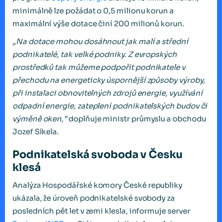
minimálně lze požádat o 0,5 milionu korun a
maximální výše dotace činí 200 milionů korun.
„Na dotace mohou dosáhnout jak malí a střední
podnikatelé, tak velké podniky. Z evropských
prostředků tak můžeme podpořit podnikatele v
přechodu na energeticky úspornější způsoby výroby,
při instalaci obnovitelných zdrojů energie, využívání
odpadní energie, zateplení podnikatelských budov či
výměně oken,”
doplňuje ministr průmyslu a obchodu
Jozef Síkela.
Podnikatelská svoboda v Česku
klesá
Analýza Hospodářské komory České republiky
ukázala, že úroveň podnikatelské svobody za
posledních pět let v zemi klesla, informuje server