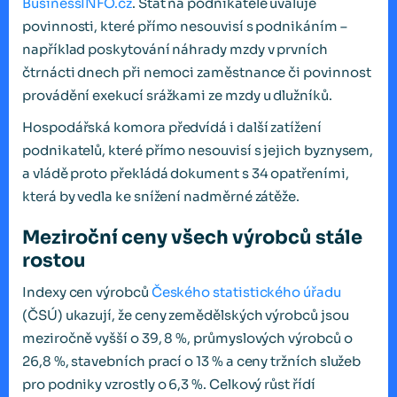
BusinessINFO.cz
. Stát na podnikatele uvaluje
povinnosti, které přímo nesouvisí s podnikáním –
například poskytování náhrady mzdy v prvních
čtrnácti dnech při nemoci zaměstnance či povinnost
provádění exekucí srážkami ze mzdy u dlužníků.
Hospodářská komora předvídá i další zatížení
podnikatelů, které přímo nesouvisí s jejich byznysem,
a vládě proto překládá dokument s 34 opatřeními,
která by vedla ke snížení nadměrné zátěže.
Meziroční ceny všech výrobců stále
rostou
Indexy cen výrobců
Českého statistického úřadu
(ČSÚ) ukazují, že ceny zemědělských výrobců jsou
meziročně vyšší o 39, 8 %, průmyslových výrobců o
26,8 %, stavebních prací o 13 % a ceny tržních služeb
pro podniky vzrostly o 6,3 %. Celkový růst řídí