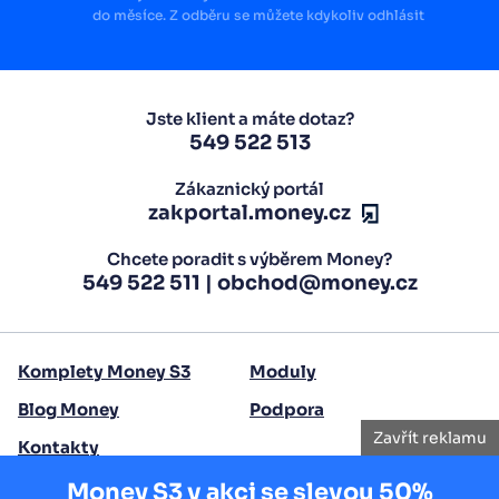
do měsíce. Z odběru se můžete kdykoliv odhlásit
Jste klient a máte dotaz?
549 522 513
Zákaznický portál
zakportal.money.cz
Chcete poradit s výběrem Money?
549 522 511
|
obchod@money.cz
Komplety Money S3
Moduly
Blog Money
Podpora
Zavřít reklamu
Kontakty
Money S3 v akci se slevou 50%
Copyright 2026 Seyfor, a. s.