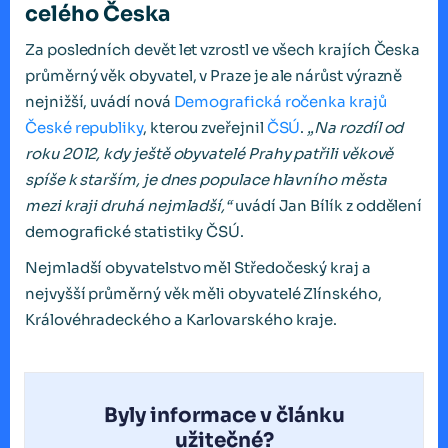
celého Česka
Za posledních devět let vzrostl ve všech krajích Česka
průměrný věk obyvatel, v Praze je ale nárůst výrazně
nejnižší, uvádí nová
Demografická ročenka krajů
České republiky
, kterou zveřejnil
ČSÚ
.
„Na rozdíl od
roku 2012, kdy ještě obyvatelé Prahy patřili věkově
spíše k starším, je dnes populace hlavního města
mezi kraji druhá nejmladší,“
uvádí Jan Bílík z oddělení
demografické statistiky ČSÚ.
Nejmladší obyvatelstvo měl Středočeský kraj a
nejvyšší průměrný věk měli obyvatelé Zlínského,
Královéhradeckého a Karlovarského kraje.
Byly informace v článku
užitečné?