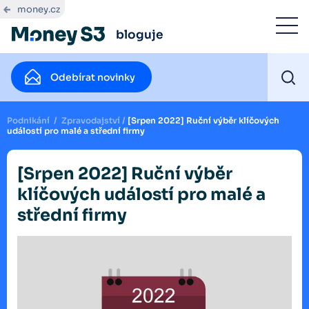
money.cz
bloguje
Odebírat novinky
Podnikání
/
Zpravodajství
/
[Srpen 2022] Ruční výběr klíčových
událostí pro malé a střední firmy
[Srpen 2022] Ruční výběr
klíčových událostí pro malé a
střední firmy