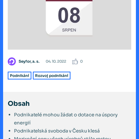
Seyfor, a. s.
04. 10. 2022
0
Podnikání
Rozvoj podnikání
Obsah
Podnikatelé mohou žádat o dotace na úspory
energií
Podnikatelská svoboda v Česku klesá
Meziroční ceny všech výrobců stále rostou