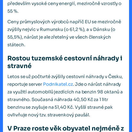
především vysoké ceny energií, meziročně vzrostly o
55 %.
Ceny průmyslových výrobců napříč EU se meziročně
zvýšily nejvíc v Rumunsku (o 61,2 %), a v Dánsku (o
55,5%), nárůst je ale zřetelný ve všech členských
státech.
Rostou tuzemské cestovní náhrady i
stravné
Letos se už počtvrté zvýšily cestovní náhrady v Česku,
reportuje server
Podnikatel.cz
. Jde o nárůst náhrady
za využití automobilů jezdících na benzin 98 oktanů a
stravného. Současná náhrada 40,50 Kč za 1 litr
benzinu se zvyšuje na 51,40 Kč. Vyšší stravné pak
ovlivňuje nový tzv. stravenkový paušál.
V Praze roste věk obyvatel nejméně z