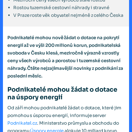
Rostou tuzemské cestovní náhrady i stravné
V Praze roste věk obyvatel nejméně z celého Česka
Podnikatelé mohou nově žádat o dotace na pokrytí
energií až ve výši 200 milionů korun, podnikatelská
svoboda v Česku klesá, meziročně výrazně vzrostly
ceny všech výrobců a porostou i tuzemské cestovní
náhrady. Čtěte nejzajímavější novinky z podnikání za
poslední měsíc.
Podnikatelé mohou žádat o dotace
na úspory energií
Od září mohou podnikatelé žádat o dotace, které jim
pomohou s úsporou energií, informuje server
Podnikatel.cz
. Ministerstvo průmyslu a obchodu do
programu
Úspory energie
alokuje 10 miliard korun,