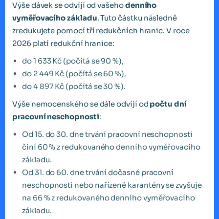
Výše dávek se odvíjí od vašeho
denního
vyměřovacího základu
. Tuto částku následně
zredukujete pomocí tří redukčních hranic. V roce
2026 platí redukční hranice:
do 1 633 Kč (počítá se 90 %),
do 2 449 Kč (počítá se 60 %),
do 4 897 Kč (počítá se 30 %).
Výše nemocenského se dále odvíjí od
počtu dní
pracovní neschopnosti
:
Od 15. do 30. dne trvání pracovní neschopnosti
činí 60 % z redukovaného denního vyměřovacího
základu.
Od 31. do 60. dne trvání dočasné pracovní
neschopnosti nebo nařízené karantény se zvyšuje
na 66 % z redukovaného denního vyměřovacího
základu.