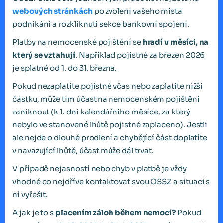
webových stránkách
po zvolení vašeho místa
podnikání a rozkliknutí sekce bankovní spojení.
Platby na nemocenské pojištění se
hradí v měsíci, na
který se vztahují
. Například pojistné za březen 2026
je splatné od 1. do 31. března.
Pokud nezaplatíte pojistné včas nebo zaplatíte nižší
částku, může tím účast na nemocenském pojištění
zaniknout (k 1. dni kalendářního měsíce, za který
nebylo ve stanovené lhůtě pojistné zaplaceno). Jestli
ale nejde o dlouhé prodlení a chybějící část doplatíte
v navazující lhůtě, účast může dál trvat.
V případě nejasností nebo chyb v platbě je vždy
vhodné co nejdříve kontaktovat svou OSSZ a situaci s
ní vyřešit.
A jak je to s
placením záloh během nemoci?
Pokud