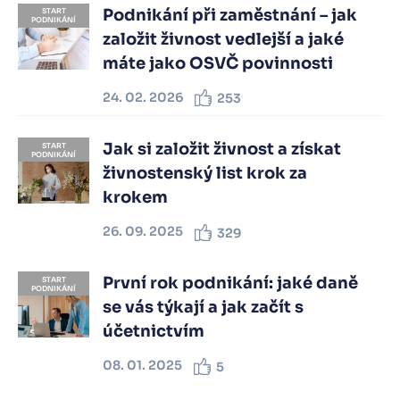
Podnikání při zaměstnání – jak
START
PODNIKÁNÍ
založit živnost vedlejší a jaké
máte jako OSVČ povinnosti
24. 02. 2026
253
Jak si založit živnost a získat
START
PODNIKÁNÍ
živnostenský list krok za
krokem
26. 09. 2025
329
První rok podnikání: jaké daně
START
PODNIKÁNÍ
se vás týkají a jak začít s
účetnictvím
08. 01. 2025
5