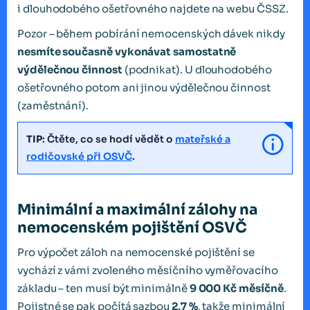
i dlouhodobého ošetřovného najdete na webu ČSSZ.
Pozor – během pobírání nemocenských dávek nikdy
nesmíte současně vykonávat samostatně
výdělečnou činnost
(podnikat). U dlouhodobého
ošetřovného potom ani jinou výdělečnou činnost
(zaměstnání).
TIP
: Čtěte, co se hodí vědět o
mateřské a
rodičovské při OSVČ
.
Minimální a maximální zálohy na
nemocenském pojištění OSVČ
Pro výpočet záloh na nemocenské pojištění se
vychází z vámi zvoleného měsíčního vyměřovacího
základu – ten musí být minimálně
9 000 Kč měsíčně
.
Pojistné se pak počítá sazbou
2,7 %
, takže minimální