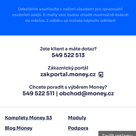
Odesláním souhlasíte s našimi zásadami pro zpracování
osobních údajů. E-maily vám budou chodit maximálně dvakrát
do měsíce. Z odběru se můžete kdykoliv odhlásit
Jste klient a máte dotaz?
549 522 513
Zákaznický portál
zakportal.money.cz
Chcete poradit s výběrem Money?
549 522 511
|
obchod@money.cz
Komplety Money S3
Moduly
Blog Money
Podpora
Zavřít reklamu