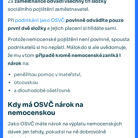
Za
zaměstnance odvádí všechny tři složky
sociálního pojištění zaměstnavatel.
Při
podnikání jako OSVČ
povinně odvádíte pouze
první dvě složky
a jejich placení si hlídáte sami.
Protože nemocenské pojištění není povinné, spousta
podnikatelů si ho neplatí. Málokdo si ale uvědomuje,
že mu v tom
případě kromě nemocenské zaniká i
nárok
na:
peněžitou pomoc v mateřství,
otcovskou
a dlouhodobé ošetřovné.
Kdy má OSVČ nárok na
nemocenskou
Jako OSVČ máte nárok na výplatu nemocenských
dávek jen tehdy, pokud si na ně dobrovolně