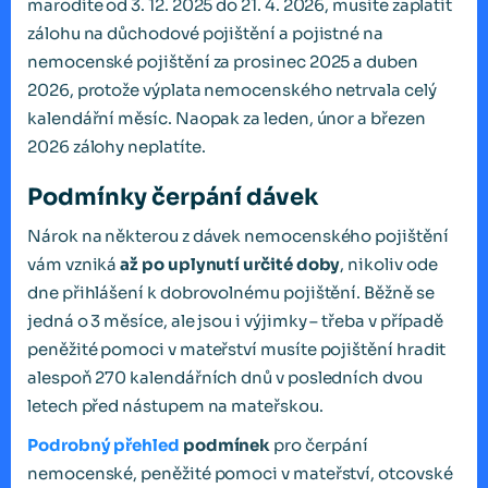
marodíte od 3. 12. 2025 do 21. 4. 2026, musíte zaplatit
zálohu na důchodové pojištění a pojistné na
nemocenské pojištění za prosinec 2025 a duben
2026, protože výplata nemocenského netrvala celý
kalendářní měsíc. Naopak za leden, únor a březen
2026 zálohy neplatíte.
Podmínky čerpání dávek
Nárok na některou z dávek nemocenského pojištění
vám vzniká
až po uplynutí určité doby
, nikoliv ode
dne přihlášení k dobrovolnému pojištění. Běžně se
jedná o 3 měsíce, ale jsou i výjimky – třeba v případě
peněžité pomoci v mateřství musíte pojištění hradit
alespoň 270 kalendářních dnů v posledních dvou
letech před nástupem na mateřskou.
Podrobný přehled
podmínek
pro čerpání
nemocenské, peněžité pomoci v mateřství, otcovské