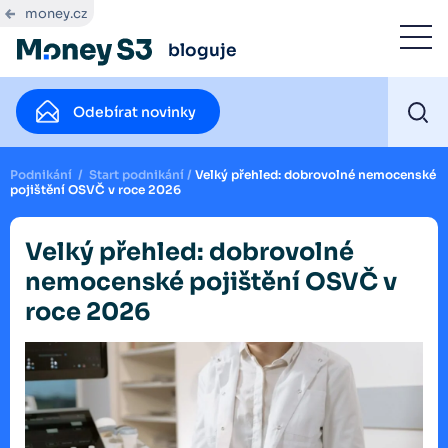
money.cz
bloguje
Odebírat novinky
Podnikání
/
Start podnikání
/
Velký přehled: dobrovolné nemocenské
pojištění OSVČ v roce 2026
Velký přehled: dobrovolné
nemocenské pojištění OSVČ v
roce 2026