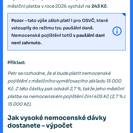
měsíční platba v roce 2026 vychází na
243 Kč
.
Pozor
– tato výše záloh platí i pro OSVČ, které
vstoupily do režimu tzv. paušální daně.
Nemocenské pojištění totiž
v paušální dani
není zahrnuto
.
Příklad:
Petr se rozhodne, že si bude platit nemocenské
pojištění z měsíčního vyměřovacího základu 15 000
Kč. Z této částky pak odvádí 2,7 %, takže jeho měsíční
platba na nemocenském pojištění činí 405 Kč (2,7 % z
15 000 Kč).
Jak vysoké nemocenské dávky
dostanete – výpočet