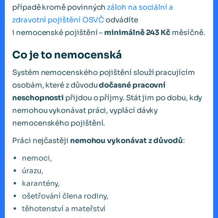
případě kromě povinných
záloh na sociální a
zdravotní pojištění OSVČ
odvádíte
i nemocenské pojištění –
minimálně 243 Kč
měsíčně.
Co je to nemocenská
Systém nemocenského pojištění slouží pracujícím
osobám, které z důvodu
dočasné pracovní
neschopnosti
přijdou o příjmy. Stát jim po dobu, kdy
nemohou vykonávat práci, vyplácí dávky
nemocenského pojištění.
Práci nejčastěji
nemohou vykonávat z důvodů
:
nemoci,
úrazu,
karantény,
ošetřování člena rodiny,
těhotenství a mateřství