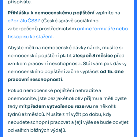
přispíváte.
Přihlášku k nemocenskému pojištění
vyplníte na
ePortálu ČSSZ
(České správě sociálního
zabezpečení) prostřednictvím
online formuláře nebo
tiskopisu ke stažení
.
Abyste měli na nemocenské dávky nárok, musíte si
nemocenské pojištění platit
alespoň 3 měsíce
před
vznikem pracovní neschopnosti. Stát vám pak dávky
nemocenského pojištění začne vyplácet
od 15. dne
pracovní neschopnosti
.
Pokud nemocenské pojištění nehradíte a
onemocníte, jste bez jakéhokoliv příjmu a měli byste
tedy mít
předem vytvořenou rezervu
na několik
týdnů až měsíců. Musíte z ní vyžít po dobu, kdy
nebudete schopni pracovat a její výše se bude odvíjet
od vašich běžných výdajů.