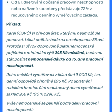
Od 61. dne trvání dočasné pracovní neschopnosti
nebo nařízené karantény představuje 72 % z
redukovaného denního vyměřovacího základu.
Příklad:
Karel (OSVČ) si přivodil úraz, který mu neumožňuje
pracovat. Lékař určil, že bude na neschopence 55 dní.
Protože si už rok dobrovolně platil nemocenské
pojištění v minimální výši
243 Kč měsíčně
, bude mu
stát posílat
nemocenské dávky od 15. dne pracovní
neschopnosti
.
Jeho měsíční vyměřovací základ činí 9 000 Kč, tzn.
denní odpovídá přibližně 296 Kč. Po uplatnění
redukční hranice činí redukovaný denní vyměřovací
základ 266 Kč (90 % z 296 Kč).
Výše nemocenské se pak liší podle délky pracovní
neschopnosti: