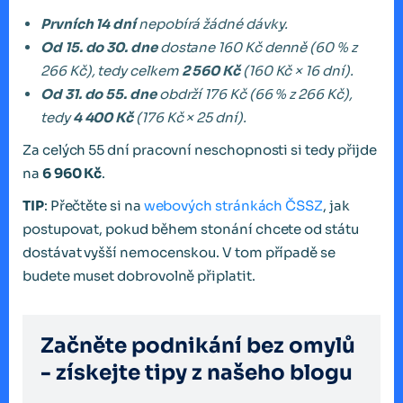
Prvních 14 dní
nepobírá žádné dávky.
Od 15. do 30. dne
dostane 160 Kč denně (60 % z
266 Kč), tedy celkem
2 560 Kč
(160 Kč × 16 dní).
Od 31. do 55. dne
obdrží 176 Kč (66 % z 266 Kč),
tedy
4 400 Kč
(176 Kč × 25 dní).
Za celých 55 dní pracovní neschopnosti si tedy přijde
na
6 960 Kč
.
TIP
: Přečtěte si na
webových stránkách ČSSZ
, jak
postupovat, pokud během stonání chcete od státu
dostávat vyšší nemocenskou. V tom případě se
budete muset dobrovolně připlatit.
Začněte podnikání bez omylů
- získejte tipy z našeho blogu