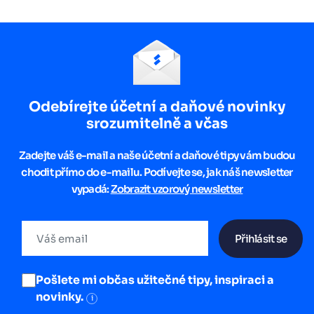
Odebírejte účetní a daňové novinky
srozumitelně a včas
Zadejte váš e-mail a naše účetní a daňové tipy vám budou
chodit přímo do e-mailu. Podívejte se, jak náš newsletter
vypadá:
Zobrazit vzorový newsletter
Přihlásit se
Pošlete mi občas užitečné tipy, inspiraci a
novinky.
i