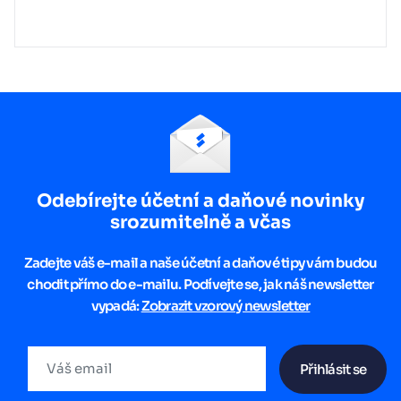
Odebírejte účetní a daňové novinky
srozumitelně a včas
Zadejte váš e-mail a naše účetní a daňové tipy vám budou
chodit přímo do e-mailu. Podívejte se, jak náš newsletter
vypadá:
Zobrazit vzorový newsletter
Přihlásit se