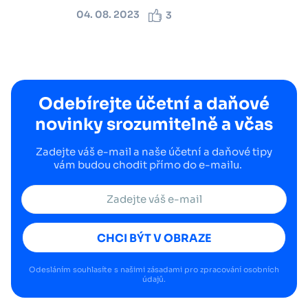
04. 08. 2023
3
Odebírejte účetní a daňové
novinky srozumitelně a včas
Zadejte váš e-mail a naše účetní a daňové tipy
vám budou chodit přímo do e-mailu.
CHCI BÝT V OBRAZE
Odesláním souhlasíte s našimi
zásadami pro zpracování osobních
údajů
.