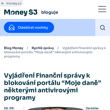
money.cz
bloguje
Odebírat novinky
Blog Money
/
Rychlé zprávy
/
Vyjádření Finanční správy k
blokování portálu “Moje daně” některými antivirovými
programy
Vyjádření Finanční správy k
blokování portálu “Moje daně”
některými antivirovými
programy
26. 09.
Jaroslav