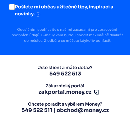
Pošlete mi občas užitečné tipy, inspiraci a
novinky.
i
Odesláním souhlasíte s našimi zásadami pro zpracování
osobních údajů. E-maily vám budou chodit maximálně dvakrát
do měsíce. Z odběru se můžete kdykoliv odhlásit
Jste klient a máte dotaz?
549 522 513
Zákaznický portál
zakportal.money.cz
Chcete poradit s výběrem Money?
549 522 511
|
obchod@money.cz