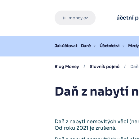
Zdarma pro vás
Zdarma pro vás
Zdarma pro vás
Zdarma pro vás
Zdarma pro vás
Zdarma pro vás
Ebook: J
Ebook: J
Ebook: J
Ebook: J
Ebook: J
Ebook: J
účetní 
money.cz
Stáh
Stáh
Stáh
Stáh
Stáh
Stáh
Blog
Jak účtovat
Daně
Účetnictví
Mzdy 
Blog Money
/
Slovník pojmů
/
Daň 
Daň z nabytí 
Daň z nabytí nemovitých věcí (ne
Od roku 2021 je zrušená.