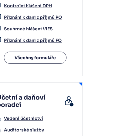
Kontrolní hlášení DPH
Přiznání k dani z příjmů PO
Souhrnné hlášení VIES
Přiznání k dani z příjmů FO
Všechny formuláře
četní a daňoví
poradci
Vedení účetnictví
Auditorské služby