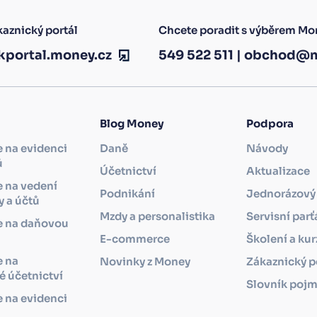
aznický portál
Chcete poradit s výběrem Mo
kportal.money.cz
549 522 511
|
obchod@m
Blog Money
Podpora
 na evidenci
Daně
Návody
ů
Účetnictví
Aktualizace
 na vedení
Podnikání
Jednorázový 
 a účtů
Mzdy a personalistika
Servisní parť
e na daňovou
i
E-commerce
Školení a kur
e na
Novinky z Money
Zákaznický p
 účetnictví
Slovník poj
 na evidenci