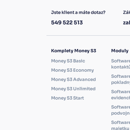
Jste klient a máte dotaz?
Zák
549 522 513
za
Komplety Money S3
Moduly
Money S3 Basic
Software
kontakt
Money S3 Economy
Software
Money S3 Advanced
pokladny
Money S3 Unlimited
Softwar
evidenc
Money S3 Start
Softwar
podvojné
Software
majetku