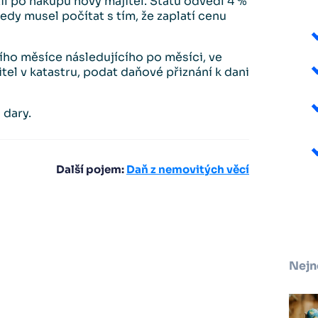
il po nákupu nový majitel. Státu odvedl 4 %
edy musel počítat s tím, že zaplatí cenu
ího měsíce následujícího po měsíci, ve
tel v katastru, podat daňové přiznání k dani
 dary.
Další pojem:
Daň z nemovitých věcí
Nejn