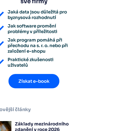
své firmy
Jaká data jsou důležitá pro
byznysová rozhodnutí
Jak software promění
problémy v příležitosti
Jak program pomáhá při
přechodu na s. r. o. nebo při
založení e-shopu
Praktické zkušenosti
uživatelů
Získat e-book
ovější články
Základy mezinárodního
zdanění v roce 2026