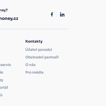
ney?
oney.cz
Kontakty
Účetní poradci
Obchodní partneři
servis
O nás
ák
Pro média
zy
ortál
mů