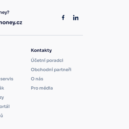
ney?
oney.cz
Kontakty
Účetní poradci
Obchodní partneři
servis
O nás
ák
Pro média
zy
ortál
mů