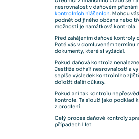
Úředníci z finančního úřadu se n
nesrovnalost v daňovém přiznání 
kontrolních hlášeních
. Mohou vás
podnět od jiného občana nebo tře
možností je namátková kontrola.
Před zahájením daňové kontroly d
Poté vás v domluveném termínu na
dokumenty, které si vyžádal.
Pokud daňová kontrola nenalezne 
Jestliže odhalí nesrovnalosti a v
sepíše výsledek kontrolního zjišt
doložit další důkazy.
Pokud ani tak kontrolu nepřesvěd
kontrole. Ta slouží jako podklad 
z prodlení.
Celý proces daňové kontroly zpra
případech i let.