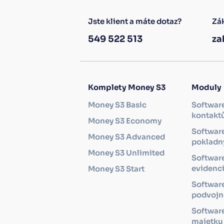
Jste klient a máte dotaz?
Zák
549 522 513
za
Komplety Money S3
Moduly
Money S3 Basic
Software
kontakt
Money S3 Economy
Software
Money S3 Advanced
pokladny
Money S3 Unlimited
Softwar
evidenc
Money S3 Start
Softwar
podvojné
Software
majetku