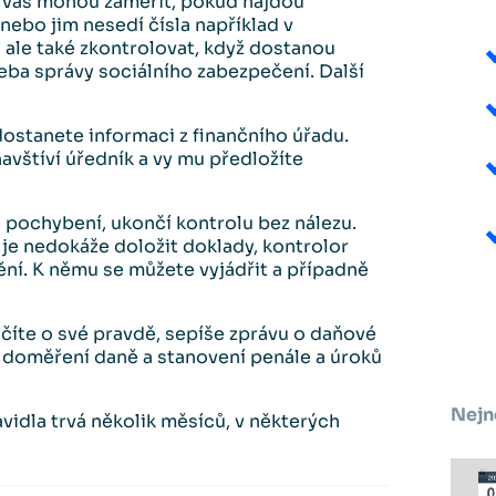
a vás mohou zaměřit, pokud najdou
nebo jim nesedí čísla například v
 ale také zkontrolovat, když dostanou
ba správy sociálního zabezpečení. Další
ostanete informaci z finančního úřadu.
vštíví úředník a vy mu předložíte
pochybení, ukončí kontrolu bez nálezu.
y je nedokáže doložit doklady, kontrolor
ění. K němu se můžete vyjádřit a případně
číte o své pravdě, sepíše zprávu o daňové
k doměření daně a stanovení penále a úroků
Nejn
vidla trvá několik měsíců, v některých