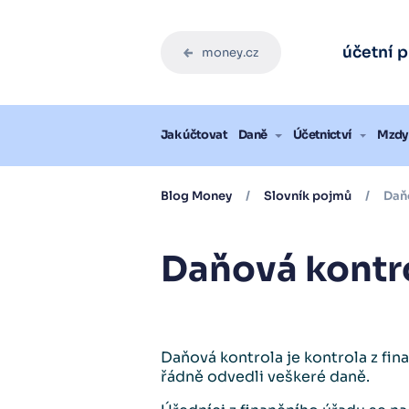
Zdarma pro vás
Zdarma pro vás
Zdarma pro vás
Zdarma pro vás
Zdarma pro vás
Zdarma pro vás
Ebook: J
Ebook: J
Ebook: J
Ebook: J
Ebook: J
Ebook: J
účetní 
money.cz
Stáh
Stáh
Stáh
Stáh
Stáh
Stáh
Blog
Jak účtovat
Daně
Účetnictví
Mzdy 
Blog Money
/
Slovník pojmů
/
Daňo
Daňová kontr
Daňová kontrola je kontrola z fina
řádně odvedli veškeré daně.