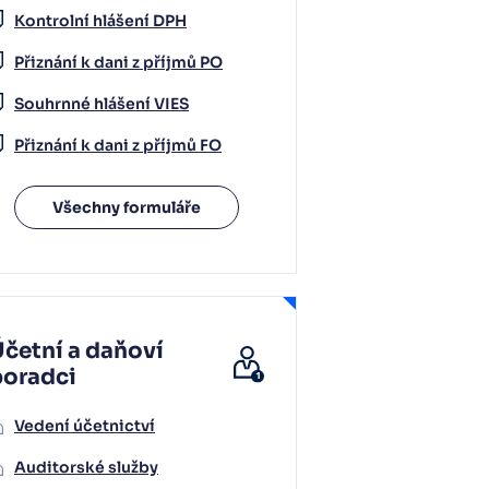
Kontrolní hlášení DPH
Přiznání k dani z příjmů PO
Souhrnné hlášení VIES
Přiznání k dani z příjmů FO
Všechny formuláře
četní a daňoví
poradci
Vedení účetnictví
Auditorské služby