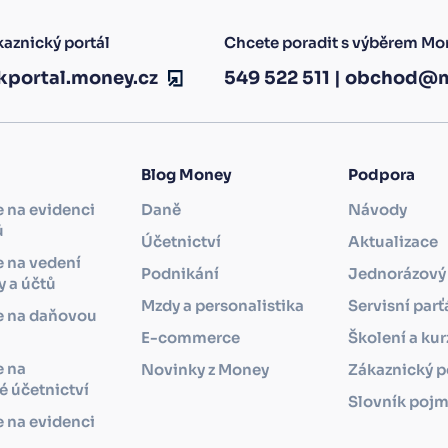
aznický portál
Chcete poradit s výběrem Mo
kportal.money.cz
549 522 511
|
obchod@m
Blog Money
Podpora
 na evidenci
Daně
Návody
ů
Účetnictví
Aktualizace
 na vedení
Podnikání
Jednorázový 
 a účtů
Mzdy a personalistika
Servisní parť
e na daňovou
i
E-commerce
Školení a kur
e na
Novinky z Money
Zákaznický p
 účetnictví
Slovník poj
 na evidenci