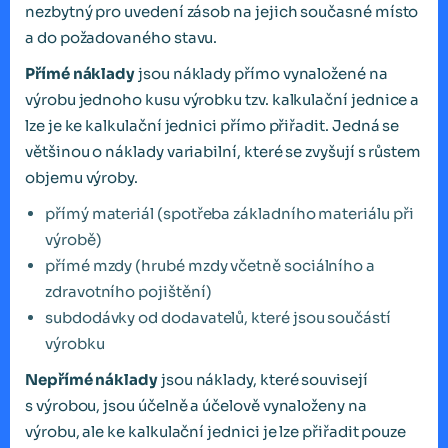
nezbytný pro uvedení zásob na jejich současné místo
a do požadovaného stavu.
Přímé náklady
jsou náklady přímo vynaložené na
výrobu jednoho kusu výrobku tzv. kalkulační jednice a
lze je ke kalkulační jednici přímo přiřadit. Jedná se
většinou o náklady variabilní, které se zvyšují s růstem
objemu výroby.
přímý materiál (spotřeba základního materiálu při
výrobě)
přímé mzdy (hrubé mzdy včetně sociálního a
zdravotního pojištění)
subdodávky od dodavatelů, které jsou součástí
výrobku
Nepřímé náklady
jsou náklady, které souvisejí
s výrobou, jsou účelně a účelově vynaloženy na
výrobu, ale ke kalkulační jednici je lze přiřadit pouze