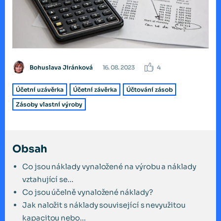
Bohuslava Jiránková
16. 08. 2023
4
Účetní uzávěrka
Účetní závěrka
Účtování zásob
Zásoby vlastní výroby
Obsah
Co jsou náklady vynaložené na výrobu a náklady
vztahující se...
Co jsou účelně vynaložené náklady?
Jak naložit s náklady související s nevyužitou
kapacitou nebo...