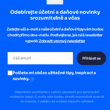
Odebírejte účetní a daňové novinky
srozumitelně a včas
Zadejte váš e-mail a naše účetní a daňové tipy vám budou
chodit přímo do e-mailu. Podívejte se, jak náš newsletter
vypadá:
Zobrazit vzorový newsletter
Přihlásit se
Pošlete mi občas užitečné tipy, inspiraci a
novinky.
i
Odesláním souhlasíte s našimi zásadami pro zpracování
osobních údajů. E-maily vám budou chodit maximálně dvakrát
do měsíce. Z odběru se můžete kdykoliv odhlásit