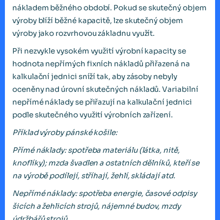
nákladem běžného období. Pokud se skutečný objem
výroby blíží běžné kapacitě, lze skutečný objem
výroby jako rozvrhovou základnu využít.
Při nezvykle vysokém využití výrobní kapacity se
hodnota nepřímých fixních nákladů přiřazená na
kalkulační jednici sníží tak, aby zásoby nebyly
oceněny nad úrovní skutečných nákladů. Variabilní
nepřímé náklady se přiřazují na kalkulační jednici
podle skutečného využití výrobních zařízení.
Příklad výroby pánské košile:
Přímé náklady: spotřeba materiálu (látka, nitě,
knoflíky); mzda švadlen a ostatních dělníků, kteří se
na výrobě podílejí, stříhají, žehlí, skládají atd.
Nepřímé náklady: spotřeba energie, časové odpisy
šicích a žehlicích strojů, nájemné budov, mzdy
údržbářů strojů.