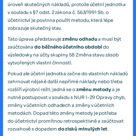
úroveň skutečných nákladů, protože účetní jednotka
v souladu s §7 odst. 2 zákona č. 563/1991 Sb. o
účetnictví je povinna použít metodu, která lépe
zobrazuje skutečný stav.
Tato úprava představuje
změnu odhadu
a musí být
zaúčtována
do běžného účetního období
do
výsledovky na účty skupiny 58 Změna stavu zásob
vytvořených vlastní činností.
Pokud ale účetní jednotka začne do vlastních nákladů
zahrnovat nějaké další nepřímé náklady nebo třeba
rozšíří výrobní režii, jedná se o
změnu metody
a je
nutné postupovat v souladu s NUR I-29 Opravy chyb,
změny v účetních odhadech a změny v účetních
metodách. Dopad této změny metody je potřeba
do účetnictví promítnou retrospektivně a zaúčtovat
rozvahově s dopadem
do zisků minulých let
.