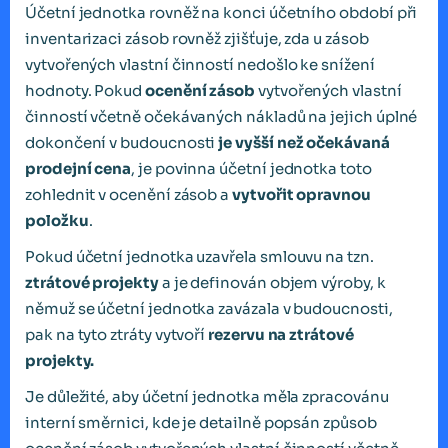
Účetní jednotka rovněž na konci účetního období při
inventarizaci zásob rovněž zjišťuje, zda u zásob
vytvořených vlastní činností nedošlo ke snížení
hodnoty. Pokud
ocenění zásob
vytvořených vlastní
činností včetně očekávaných nákladů na jejich úplné
dokončení v budoucnosti
je vyšší než očekávaná
prodejní cena
, je povinna účetní jednotka toto
zohlednit v ocenění zásob a
vytvořit opravnou
položku
.
Pokud účetní jednotka uzavřela smlouvu na tzn.
ztrátové projekty
a je definován objem výroby, k
němuž se účetní jednotka zavázala v budoucnosti,
pak na tyto ztráty vytvoří
rezervu na ztrátové
projekty.
Je důležité, aby účetní jednotka měla zpracovánu
interní směrnici, kde je detailně popsán způsob