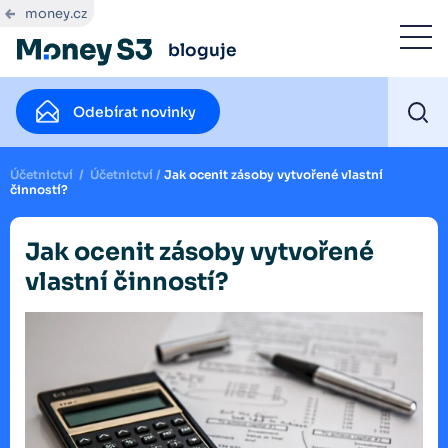
money.cz
bloguje
Odebírat novinky
Účetnictví
/
Účetnictví
/
Jak ocenit zásoby vytvořené vlastní
činností?
Jak ocenit zásoby vytvořené
vlastní činností?