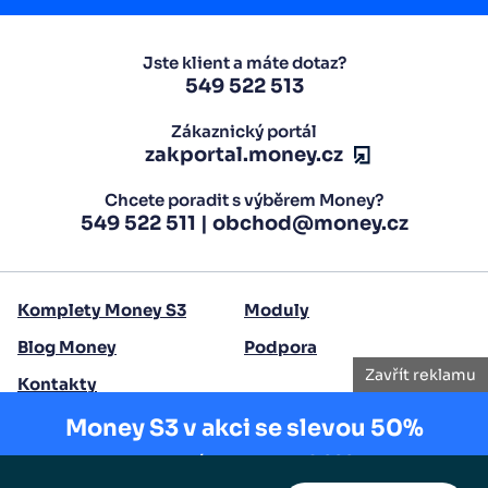
Jste klient a máte dotaz?
549 522 513
Zákaznický portál
zakportal.money.cz
Chcete poradit s výběrem Money?
549 522 511
|
obchod@money.cz
Komplety Money S3
Moduly
Blog Money
Podpora
Zavřít reklamu
Kontakty
Money S3 v akci se slevou 50%
Copyright 2026 Seyfor, a. s.
Akce platí pouze do
15.8.2025
.