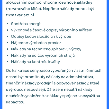
alokováním pomocí vhodné rozvrhové základny
(rozvrhového klíče). Nepřímé náklady mohou být
fixní i variabilní.
Spotřeba energií
Výkonové a časové odpisy výrobního zařízení
Odpisy budov sloužících k výrobě
Nájemné výrobních prostor
Náklady na technickou přípravu výroby
Náklady na údržbu výrobních strojů
Náklady na kontrolu kvality
Do kalkulace ceny zásob vytvořených vlastní činností
nesmí být promítnuty náklady na administrativu,
finanční náklady prodejní a odbytové náklady, které
s výrobou nesouvisejí. Dále sem nepatří náklady
neúčelně vynaložené a náklady spojené s nevyužitou
kapacitou.