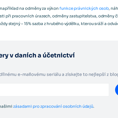
e například na odměny za výkon
funkce právnických osob
, ná
i při pracovních úrazech, odměny zastupitelstva, odměny č
vždy stejný – 15% sazba z hrubého výdělku, kterou sráží a odv
ry v daních a účetnictví
adílnému e-mailovému seriálu a získejte to nejlepší z bl
 našimi
zásadami pro zpracování osobních údajů
.