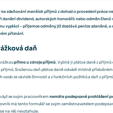
ji ke zdaňování menších příjmů z dohod o provedení práce n
ři danění dividend, autorských honorářů nebo odměn členů v
ěnu vyplácí – příjemce odměny již dostává peníze zdaněné, o n
vém přiznání.
srážková daň
 srážkou
přímo u zdroje příjmů
. Vybírá ji plátce daně z příjmů
příjmů. Sraženou daň plátce daně odvádí místně příslušném
ch osob ze závislé činnosti a z funkčních požitků a daň z příjm
, když se svým pracovníkem
nemáte podepsané prohlášení p
acovník má tento formulář se svým zaměstnavatelem podepsan
se na něj nevztahuje.