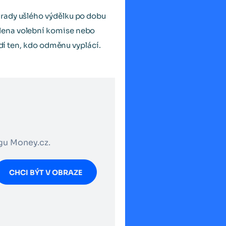
hrady ušlého výdělku po dobu
lena volební komise nebo
ádí ten, kdo odměnu vyplácí.
ogu Money.cz.
CHCI BÝT V OBRAZE