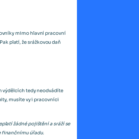
acovníky mimo hlavní pracovní
ak platí, že srážkovou daň
ch výdělcích tedy neodvádíte
ity, musíte vy i pracovníci
platí žádné pojištění a sráží se
e finančnímu úřadu.