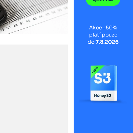
Akce -50%
platí pouze
do
7.8.2026