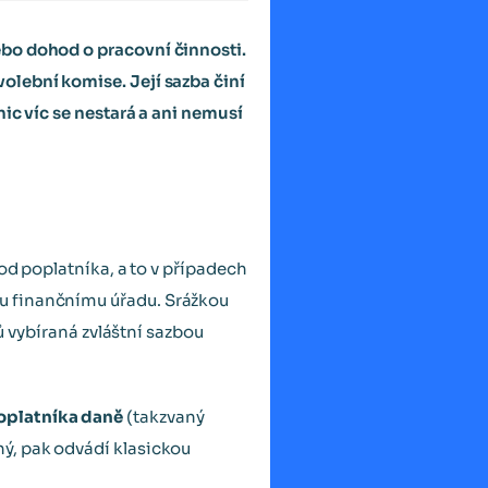
ebo dohod o pracovní činnosti.
olební komise. Její sazba činí
ic víc se nestará a ani nemusí
 od poplatníka, a to v případech
u finančnímu úřadu. Srážkou
ů vybíraná zvláštní sazbou
oplatníka daně
(takzvaný
ý, pak odvádí klasickou