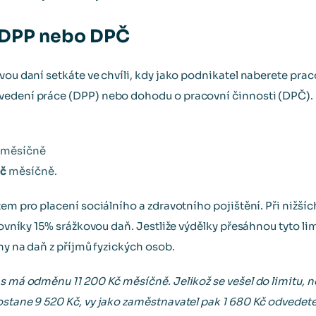
i DPP nebo DPČ
ovou daní setkáte ve chvíli, kdy jako podnikatel naberete pr
edení práce (DPP) nebo dohodu o pracovní činnosti (DPČ). P
měsíčně
Kč
měsíčně.
tem pro placení sociálního a zdravotního pojištění. Při nižší
covníky 15% srážkovou daň. Jestliže výdělky přesáhnou tyto lim
ohy na daň z příjmů fyzických osob.
s má odměnu 11 200 Kč měsíčně. Jelikož se vešel do limitu, ne
ostane 9 520 Kč, vy jako zaměstnavatel pak 1 680 Kč odvedet