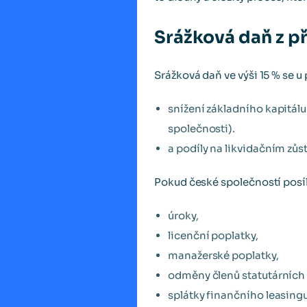
Srážková daň z p
Srážková daň ve výši 15 % se u
snížení základního kapitálu
společnosti).
a podíly na likvidačním zůs
Pokud české společností posíla
úroky,
licenční poplatky,
manažerské poplatky,
odměny členů statutárních
splátky finančního leasingu