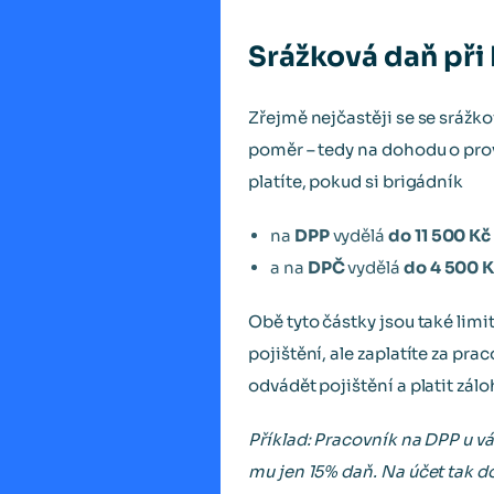
Srážková daň př
Zřejmě nejčastěji se se srážk
poměr – tedy na dohodu o prov
platíte, pokud si brigádník
na
DPP
vydělá
do 11 500 Kč
a na
DPČ
vydělá
do 4 500 
Obě tyto částky jsou také limi
pojištění, ale zaplatíte za pra
odvádět pojištění a platit zál
Příklad: Pracovník na DPP u vá
mu jen 15% daň. Na účet tak d