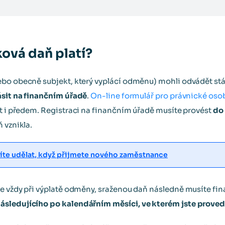
ková daň platí?
bo obecně subjekt, který vyplácí odměnu) mohli odvádět stá
ásit na finančním úřadě
.
On-line formulář pro právnické oso
t i předem. Registraci na finančním úřadě musíte provést
do
 vznikla.
usíte udělat, když přijmete nového zaměstnance
te vždy při výplatě odměny, sraženou daň následně musíte f
sledujícího po kalendářním měsíci, ve kterém jste proved