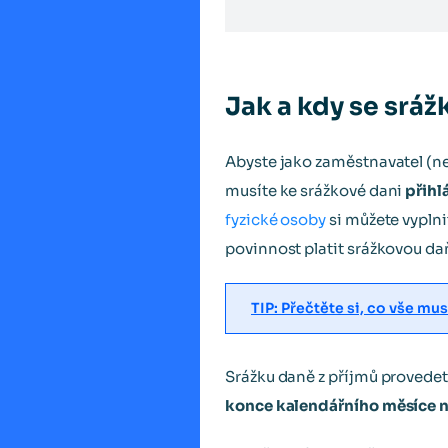
Jak a kdy se sráž
Abyste jako zaměstnavatel (ne
musíte ke srážkové dani
přihl
fyzické osoby
si můžete vyplni
povinnost platit srážkovou daň
TIP: Přečtěte si, co vše m
Srážku daně z příjmů provede
konce kalendářního měsíce ná