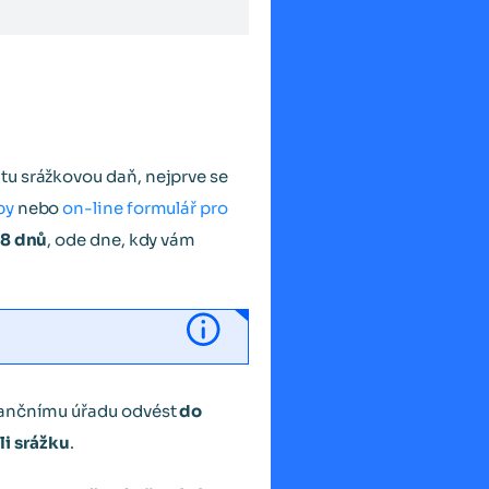
tu srážkovou daň, nejprve se
by
nebo
on-line formulář pro
 8 dnů
, ode dne, kdy vám
inančnímu úřadu odvést
do
li srážku
.