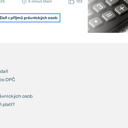
025
103
5 minut čtení
Daň z příjmů právnických osob
 daň
ebo DPČ
rávnických osob
 platí?