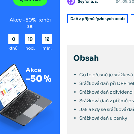
Seyfor, a. s.
24. 09. 2
Daň z příjmů fyzických osob
Akce -50% končí
za:
0
19
12
dnů
hod.
min.
Obsah
Co to přesně je srážková
Srážková daň při DPP n
Srážková daň z dividend
Srážková daň z příjmů p
Jak a kdy se srážková daň
Srážková daň u banky