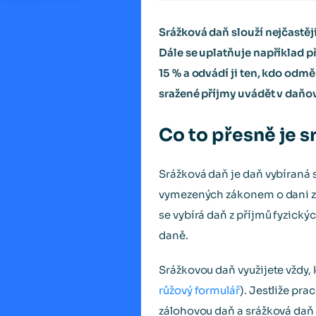
Srážková daň slouží nejčastě
Dále se uplatňuje například p
15 % a odvádí ji ten, kdo odm
sražené příjmy uvádět v daňo
Co to přesně je 
Srážková daň je daň vybíraná
vymezených zákonem o dani z 
se vybírá daň z příjmů fyzický
daně.
Srážkovou daň využijete vždy
růžový formulář
). Jestliže pr
zálohovou daň a srážková daň 