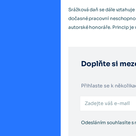
Srážková daň se dále vztahuj
dočasné pracovní neschopnost
autorské honoráře. Princip je 
Doplňte si meze
Přihlaste se k několik
Odesláním souhlasíte s