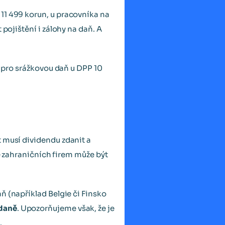
11 499 korun, u pracovníka na
pojištění i zálohy na daň. A
t pro srážkovou daň u DPP 10
t musí dividendu zdanit a
ě zahraničních firem může být
aň (například Belgie či Finsko
 daně
. Upozorňujeme však, že je
.