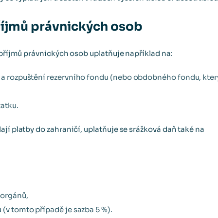
říjmů právnických osob
 příjmů právnických osob uplatňuje například na:
 a rozpuštění rezervního fondu (nebo obdobného fondu, který 
tatku.
jí platby do zahraničí, uplatňuje se srážková daň také na
 orgánů,
 (v tomto případě je sazba 5 %).