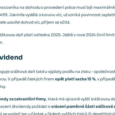
 pracovníka na dohodu o provedení práce musí být maximálně 
99. Jakmile vydělá o korunu víc, už vzniká povinnost zaplatit 
e uzavřel dohod víc, příjem se sčítá.
ážkovou daň platí od ledna 2025. Ještě v roce 2024 činil limi
n.
ividend
uje srážková daň také u výplaty podílu na zisku – společnos
ženou. V případě českých firem
opět platí sazba 15 %
, v případ
ivy.
endy ze zahraniční firmy
, která má výrazně vyšší srážkovou d
lacení dividendy požádat o
vrácení poměrné části srážkové
ý se vyplatí jen u částek v řádech vyšších tisíců či desetitisíců