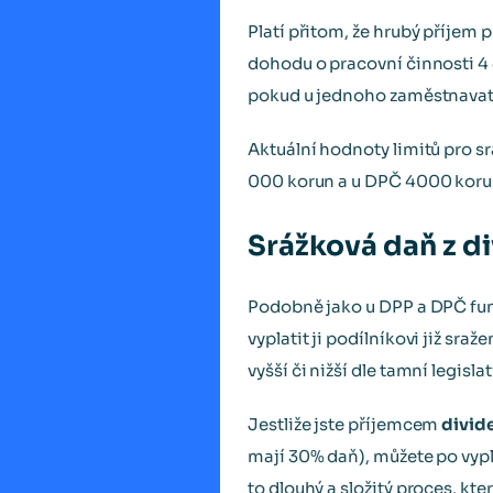
Platí přitom, že hrubý příjem
dohodu o pracovní činnosti 4 4
pokud u jednoho zaměstnavatel
Aktuální hodnoty limitů pro sr
000 korun a u DPČ 4000 koru
Srážková daň z d
Podobně jako u DPP a DPČ fung
vyplatit ji podílníkovi již sra
vyšší či nižší dle tamní legislat
Jestliže jste příjemcem
divid
mají 30% daň), můžete po vyp
to dlouhý a složitý proces, kter