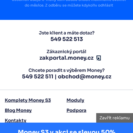
do měsíce. Z odběru se můžete kdykoliv odhlásit
Jste klient a máte dotaz?
549 522 513
Zákaznický portál
zakportal.money.cz
Chcete poradit s výběrem Money?
549 522 511
|
obchod@money.cz
Komplety Money S3
Moduly
Blog Money
Podpora
Zavřít reklamu
Kontakty
Money S3 v akci se slevou 50%
Copyright 2026 Seyfor, a. s.