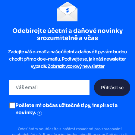
Odebírejte účetní a daňové novinky
srozumitelně a včas
Zadejte váš e-mail a naše účetní a daňové tipy vám budou
chodit přímo do e-mailu. Podívejte se, jak náš newsletter
vypadá:
Zobrazit vzorový newsletter
Přihlásit se
Pošlete mi občas užitečné tipy, inspiraci a
novinky.
i
Odesláním souhlasíte s našimi zásadami pro zpracování
osobních údajů. E-maily vám budou chodit maximálně dvakrát