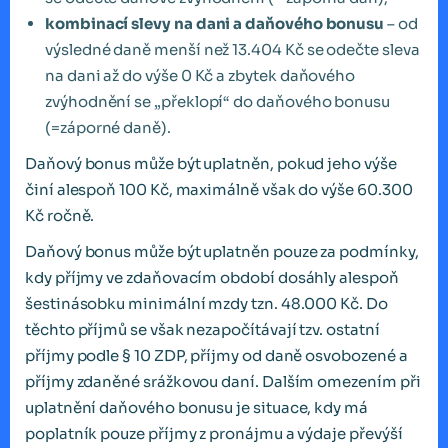
kombinací slevy na dani a daňového bonusu
– od
výsledné daně menší než 13.404 Kč se odečte sleva
na dani až do výše 0 Kč a zbytek daňového
zvýhodnění se „překlopí“ do daňového bonusu
(=záporné daně).
Daňový bonus může být uplatněn, pokud jeho výše
činí alespoň 100 Kč, maximálně však do výše 60.300
Kč ročně.
Daňový bonus může být uplatněn pouze za podmínky,
kdy příjmy ve zdaňovacím období dosáhly alespoň
šestinásobku minimální mzdy tzn. 48.000 Kč. Do
těchto příjmů se však nezapočítávají tzv. ostatní
příjmy podle § 10 ZDP, příjmy od daně osvobozené a
příjmy zdaněné srážkovou daní. Dalším omezením při
uplatnění daňového bonusu je situace, kdy má
poplatník pouze příjmy z pronájmu a výdaje převýší