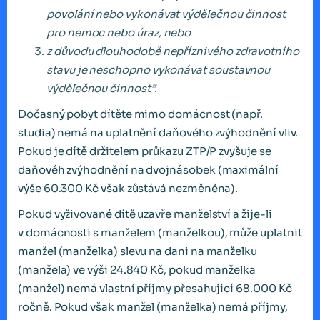
povolání nebo vykonávat výdělečnou činnost
pro nemoc nebo úraz, nebo
z důvodu dlouhodobě nepříznivého zdravotního
stavu je neschopno vykonávat soustavnou
výdělečnou činnost”.
Dočasný pobyt dítěte mimo domácnost (např.
studia) nemá na uplatnění daňového zvýhodnění vliv.
Pokud je dítě držitelem průkazu ZTP/P zvyšuje se
daňovéh zvýhodnění na dvojnásobek (maximální
výše 60.300 Kč však zůstává nezměněna).
Pokud vyživované dítě uzavře manželství a žije-li
v domácnosti s manželem (manželkou), může uplatnit
manžel (manželka) slevu na dani na manželku
(manžela) ve výši 24.840 Kč, pokud manželka
(manžel) nemá vlastní příjmy přesahující 68.000 Kč
ročně. Pokud však manžel (manželka) nemá příjmy,