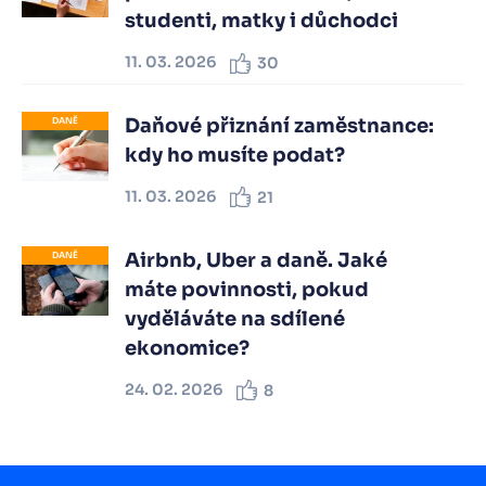
studenti, matky i důchodci
11. 03. 2026
30
Daňové přiznání zaměstnance:
DANĚ
kdy ho musíte podat?
11. 03. 2026
21
Airbnb, Uber a daně. Jaké
DANĚ
máte povinnosti, pokud
vyděláváte na sdílené
ekonomice?
24. 02. 2026
8