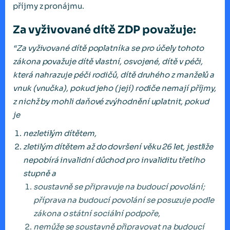
příjmy z pronájmu.
Za vyživované dítě ZDP považuje:
“Za vyživované dítě poplatníka se pro účely tohoto
zákona považuje dítě vlastní, osvojené, dítě v péči,
která nahrazuje péči rodičů, dítě druhého z manželů a
vnuk (vnučka), pokud jeho (její) rodiče nemají příjmy,
z nichž by mohli daňové zvýhodnění uplatnit, pokud
je
nezletilým dítětem,
zletilým dítětem až do dovršení věku 26 let, jestliže
nepobírá invalidní důchod pro invaliditu třetího
stupně a
soustavně se připravuje na budoucí povolání;
příprava na budoucí povolání se posuzuje podle
zákona o státní sociální podpoře,
nemůže se soustavně připravovat na budoucí