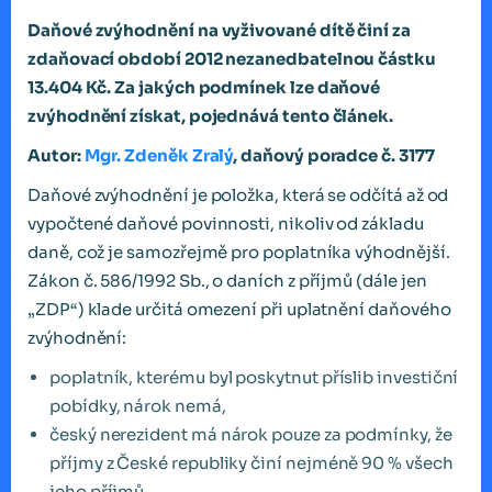
Daňové zvýhodnění na vyživované dítě činí za
zdaňovací období 2012 nezanedbatelnou částku
13.404 Kč. Za jakých podmínek lze daňové
zvýhodnění získat, pojednává tento článek.
Autor:
Mgr. Zdeněk Zralý
, daňový poradce č. 3177
Daňové zvýhodnění je položka, která se odčítá až od
vypočtené daňové povinnosti, nikoliv od základu
daně, což je samozřejmě pro poplatníka výhodnější.
Zákon č. 586/1992 Sb., o daních z příjmů (dále jen
„ZDP“) klade určitá omezení při uplatnění daňového
zvýhodnění:
poplatník, kterému byl poskytnut příslib investiční
pobídky, nárok nemá,
český nerezident má nárok pouze za podmínky, že
příjmy z České republiky činí nejméně 90 % všech
jeho příjmů,