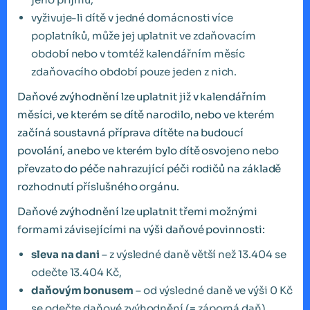
vyživuje-li dítě v jedné domácnosti více
poplatníků, může jej uplatnit ve zdaňovacím
období nebo v tomtéž kalendářním měsíc
zdaňovacího období pouze jeden z nich.
Daňové zvýhodnění lze uplatnit již v kalendářním
měsíci, ve kterém se dítě narodilo, nebo ve kterém
začíná soustavná příprava dítěte na budoucí
povolání, anebo ve kterém bylo dítě osvojeno nebo
převzato do péče nahrazující péči rodičů na základě
rozhodnutí příslušného orgánu.
Daňové zvýhodnění lze uplatnit třemi možnými
formami závisejícími na výši daňové povinnosti:
sleva na dani
– z výsledné daně větší než 13.404 se
odečte 13.404 Kč,
daňovým bonusem
– od výsledné daně ve výši 0 Kč
se odečte daňové zvýhodnění (= záporná daň),