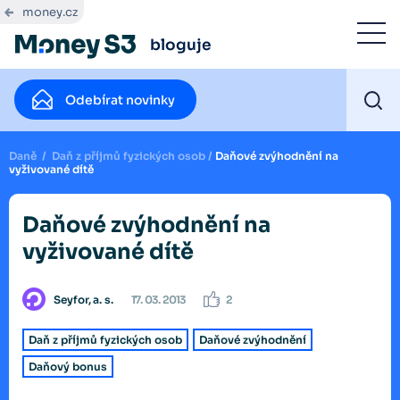
money.cz
bloguje
Odebírat novinky
Daně
/
Daň z příjmů fyzických osob
/
Daňové zvýhodnění na
vyživované dítě
Daňové zvýhodnění na
vyživované dítě
Seyfor, a. s.
17. 03. 2013
2
Daň z příjmů fyzických osob
Daňové zvýhodnění
Daňový bonus