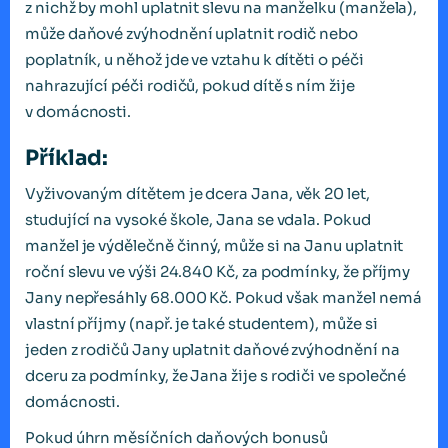
z nichž by mohl uplatnit slevu na manželku (manžela),
může daňové zvýhodnění uplatnit rodič nebo
poplatník, u něhož jde ve vztahu k dítěti o péči
nahrazující péči rodičů, pokud dítě s ním žije
v domácnosti.
Příklad:
Vyživovaným dítětem je dcera Jana, věk 20 let,
studující na vysoké škole, Jana se vdala. Pokud
manžel je výdělečně činný, může si na Janu uplatnit
roční slevu ve výši 24.840 Kč, za podmínky, že příjmy
Jany nepřesáhly 68.000 Kč. Pokud však manžel nemá
vlastní příjmy (např. je také studentem), může si
jeden z rodičů Jany uplatnit daňové zvýhodnění na
dceru za podmínky, že Jana žije s rodiči ve společné
domácnosti.
Pokud úhrn měsíčních daňových bonusů