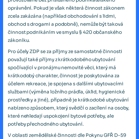
oprávnění. Pokud je však některá činnost zákonem
zcela zakázána (například obchodování s lidmi,
obchod s drogami a podobně), nemůže být taková
činnost podnikáním ve smyslu § 420 občanského
zákoníku.
Pro účely ZDP se za příjmy ze samostatné činnosti
považují také příjmy z krátkodobého ubytování
spočívající v pronájmu nemovité věci, který má
krátkodobý charakter, činnost je poskytována za
účelem rekreace, je spojena s dalšími ubytovacími
službami (výměna ložního prádla, úklid, hygienické
prostředky a jiné), případně je krátkodobé ubytování
nabízeno způsobem, který svědčí o zacílení na osoby,
které nehledají uspokojení bytové potřeby, ale
potřeby přechodného ubytování.
V oblasti zemědělské činnosti dle Pokynu GFŘ D-59