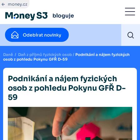
money.cz
bloguje
Odebírat novinky
Daně
/
Daň z příjmů fyzických osob
/
Podnikání a nájem fyzických
osob z pohledu Pokynu GFŘ D-59
Podnikání a nájem fyzických
osob z pohledu Pokynu GFŘ D-
59