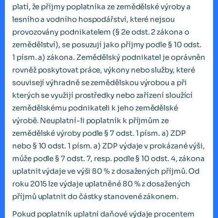
platí, že příjmy poplatníka ze zemědělské výroby a
lesního a vodního hospodářství, které nejsou
provozovány podnikatelem (§ 2e odst. 2 zákona o
zemědělství), se posuzují jako příjmy podle § 10 odst.
1 písm. a) zákona. Zemědělský podnikatel je oprávněn
rovněž poskytovat práce, výkony nebo služby, které
souvisejí výhradně se zemědělskou výrobou a při
kterých se využijí prostředky nebo zařízení sloužící
zemědělskému podnikateli k jeho zemědělské
výrobě. Neuplatní-li poplatník k příjmům ze
zemědělské výroby podle § 7 odst. 1 písm. a) ZDP
nebo § 10 odst. 1 písm. a) ZDP výdaje v prokázané výši,
může podle § 7 odst. 7, resp. podle § 10 odst. 4, zákona
uplatnit výdaje ve výši 80 % z dosažených příjmů. Od
roku 2015 lze výdaje uplatněné 80 % z dosažených
příjmů uplatnit do částky stanovené zákonem.
Pokud poplatník uplatní daňové výdaje procentem