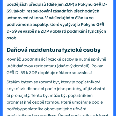
pozdějších předpisů (dále jen ZDP) a Pokynu GFŘ D-
59, jakož i respektování zásadních přechodných
ustanovení zákona. V následujícím článku se
podíváme na aspekty, které vyplývají z Pokynu GFŘ
D-59 ve vazbě na ZDP v oblasti podnikání fyzických
osob.
Daňová rezidentura fyzické osoby
Rovněž u podnikající fyzické osoby je nutné správně
určit daňovou rezidenturu (daňový domicil). Pokyn
GFŘ D-59 k ZDP doplňuje některé souvislosti.
Stálým bytem se rozumí byt, který je poplatníkovi
kdykoliv k dispozici podle jeho potřeby, ať již vlastní
či pronajatý. Tento byt může být poplatníkem
pronajat jiné osobě formou, která umožňuje podle
potřeby poplatníka obnovení jeho užívání
poplatníkem bez prodlevy. Úmysl poplatníka zdržovat