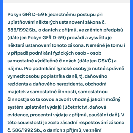
Pokyn GFŘ D-59 k jednotnému postupu při
uplatňování některých ustanovení zákona č.
586/1992 Sb., o daních z příjmů, ve zněních předpisů
(dále jen Pokyn GFŘ D-59) provádí a vysvětluje
některá ustanovení tohoto zákona. Neméně je tomu i
v případě podnikání fyzických osob – osob
samostatně výdělečně činných (dále jen OSVČ) a
nájmu. Pro podnikání fyzické osoby je nutné správně
vymezit osobu poplatníka daně, tj. daňového
rezidenta a daňového nerezidenta, obchodní
majetek v samostatné činnosti, samostatnou
činnost jako takovou a zvolit vhodný, jakož i možný
systém uplatnění výdajů (účetnictví, daňová
evidence, procentní výdaje z příjmů, paušální daň). V
této souvislosti je zcela zásadní respektování zákona
č. 586/1992 Sb., o daních z příjmů, ve znění