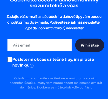
srozumitelně a včas
Zadejte váš e-mail a naše účetní a daňové tipy vám budou
chodit přímo do e-mailu. Podívejte se, jak náš newsletter
vypadá:
Zobrazit vzorový newsletter
Přihlásit se
Pošlete mi občas užitečné tipy, inspiraci a
novinky.
i
Odesláním souhlasíte s našimi zásadami pro zpracování
osobních údajů. E-maily vám budou chodit maximálně dvakrát
do měsíce. Z odběru se můžete kdykoliv odhlásit