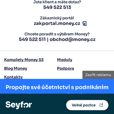
Jste klient a máte dotaz?
549 522 513
Zákaznický portál
zakportal.money.cz
Chcete poradit s výběrem Money?
549 522 511
|
obchod@money.cz
Komplety Money S3
Moduly
Blog Money
Podpora
Zavřít reklamu
Kontakty
Propojte své účetnictví s podnikáním
Copyright 2026 Seyfor, a. s.
Přidejte se k 20 000 uživatelům.
Volné pozice
Vyzkoušet zdarma