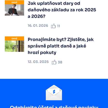
Jak uplatňovat dary od
DANĚ
daňového základu za rok 2025
a 2026?
16. 01. 2026
11
Pronajímáte byt? Zjistěte, jak
DANĚ
správně platit daně a jaké
hrozí pokuty
12. 03. 2025
38
Odebírejte účetní a daňové novinky