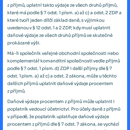
z příjmů, uplatní takto výdaje ze všech druhů příjmů,
které má podle § 7 odst. 1 písm. a) až c) a odst. 2 ZDP a
které tvoří jeden dílčí základ daně, s výjimkou
uvedenou v § 12 odst. 1 a 2 ZDP, kdy musí uplatnit
daňové výdaje ze všech druhů příjmů ve skutečné
prokázané výši.
Má-li společník veřejné obchodní společnosti nebo
komplementář komanditní společnosti vedle příjmů
podle § 7 odst. 1 písm. d) ZDP i další příjmy dle § 7
odst. 1 písm. a) až c) a odst. 2 zákona, může u těchto
dalších příjmů uplatnit daňové výdaje procentem
z příjmů.
Daňové výdaje procentem z příjmů může uplatnit i
poplatník vedoucí účetnictví. Pro účely daně z příjmů
v případě, že poplatník uplatňuje daňové výdaje
procentem z příjmů dle § 7 odst. 7 zákona, se vychází