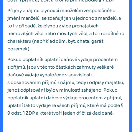
Příjmy z nájmu plynoucí manželům ze společného
jmění manželů, se zdaňují jen u jednoho z manželů, a
to i v případě, že plynou z více pronajatých
nemovitých věcí nebo movitých věcí, a to i rozdílného
charakteru (například dům, byt, chata, garáž,
pozemek).
Pokud poplatník uplatní daňové výdaje procentem
z příjmů, jsou v těchto částkách zahrnuty veškeré
daňové výdaje vynaložené v souvislosti
s dosahováním příjmů z nájmu, tedy i odpisy majetku,
jehož odpisování bylo v minulosti zahájeno. Pokud
poplatník uplatní daňové výdaje procentem z příjmů,
uplatní takto výdaje ze všech příjmů, které má podle §
9 odst. 1 ZDP a které tvoří jeden dílčí základ daně.