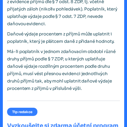
z evidence příjmů dle § 7 odst. 8 ZDP, tj. včetně
přijatých záloh (nikoliv pohledávek). Poplatník, který
uplatňuje výdaje podle § 7 odst. 7 ZDP, nevede
daňovou evidenci.
Daňové výdaje procentem z příjmů může uplatnit i
poplatník, který je plátcem daně z přidané hodnoty.
Má-li poplatník v jednom zdaňovacím období různé
druhy příjmů podle § 7 ZDP, u kterých uplatňuje
daňové výdaje rozdílným procentem podle druhu
příjmů, musí vést přesnou evidenci jednotlivých
druhů příjmů tak, aby mohl uplatnit daňové výdaje
procentem z příjmů v příslušné výši.
Tip redakce
Vyzkoušejte si zdarma účetní program