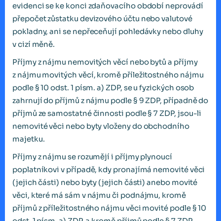
evidenci se ke konci zdaňovacího období neprovádí
přepočet zůstatku devizového účtu nebo valutové
pokladny, ani se nepřeceňují pohledávky nebo dluhy
v cizí měně.
Příjmy z nájmu nemovitých věcí nebo bytů a příjmy
z nájmu movitých věcí, kromě příležitostného nájmu
podle § 10 odst. 1 písm. a) ZDP, se u fyzických osob
zahrnují do příjmů z nájmu podle § 9 ZDP, případně do
příjmů ze samostatné činnosti podle § 7 ZDP, jsou-li
nemovité věci nebo byty vloženy do obchodního
majetku.
Příjmy z nájmu se rozumějí i příjmy plynoucí
poplatníkovi v případě, kdy pronajímá nemovité věci
(jejich části) nebo byty (jejich části) anebo movité
věci, které má sám v nájmu či podnájmu, kromě
příjmů z příležitostného nájmu věci movité podle § 10
odst. 1 písm. a) ZDP, a kromě příjmů podle § 7 ZDP.