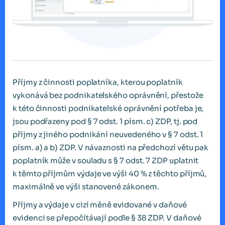
Příjmy z činnosti poplatníka, kterou poplatník
vykonává bez podnikatelského oprávnění, přestože
k této činnosti podnikatelské oprávnění potřeba je,
jsou podřazeny pod § 7 odst. 1 písm. c) ZDP, tj. pod
příjmy z jiného podnikání neuvedeného v § 7 odst. 1
písm. a) a b) ZDP. V návaznosti na předchozí větu pak
poplatník může v souladu s § 7 odst. 7 ZDP uplatnit
k těmto příjmům výdaje ve výši 40 % z těchto příjmů,
maximálně ve výši stanovené zákonem.
Příjmy a výdaje v cizí měně evidované v daňové
evidenci se přepočítávají podle § 38 ZDP. V daňové