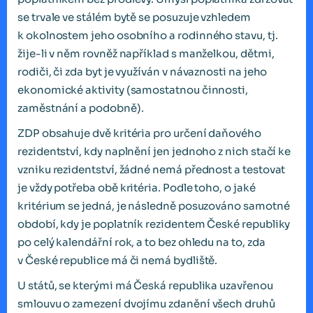
se trvale ve stálém bytě se posuzuje vzhledem
k okolnostem jeho osobního a rodinného stavu, tj.
žije-li v něm rovněž například s manželkou, dětmi,
rodiči, či zda byt je využíván v návaznosti na jeho
ekonomické aktivity (samostatnou činnosti,
zaměstnání a podobně).
ZDP obsahuje dvě kritéria pro určení daňového
rezidentství, kdy naplnění jen jednoho z nich stačí ke
vzniku rezidentství, žádné nemá přednost a testovat
je vždy potřeba obě kritéria. Podle toho, o jaké
kritérium se jedná, je následně posuzováno samotné
období, kdy je poplatník rezidentem České republiky
po celý kalendářní rok, a to bez ohledu na to, zda
v České republice má či nemá bydliště.
U států, se kterými má Česká republika uzavřenou
smlouvu o zamezení dvojímu zdanění všech druhů