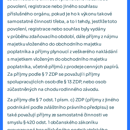
povolení, registrace nebo jiného souhlasu
příslušného orgánu, pokud je ho k výkonu takové
samostatné činnosti třeba, a to i tehdy, jestliže toto
povolení, registrace nebo souhlas byly vydány
v průběhu zdaňovacího období, dále příjmy z nájmu
majetku vloženého do obchodního majetku
poplatníka a příjmy plynoucí z veškerého nakládání
s majetkem vloženým do obchodního majetku
poplatníka, včetně příjmů z prodeje cenných papírů.
Za příjmy podle § 7 ZDP se považují i příjmy
spolupracujících osob dle § 13 ZDP, nebo osob
zúčastněných na chodu rodinného závodu.
Za příjmy dle § 7 odst. 1 písm. c) ZDP (příjmy z jiného
podnikání podle zvláštního právního předpisu) se
také považují příjmy ze samostatné činnosti ve
smyslu § 420 odst. 1 občanského zákoníku
provozované bez příslušného podnikatelského