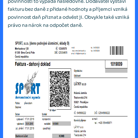
povinnosti to vypadá následovně. Dodavatel vystaví
fakturu bez daně z přidané hodnoty a příjemci vzniká
povinnost daň přiznat a odvést ji. Obvykle také vzniká
právo na nárok na odpočet daně.