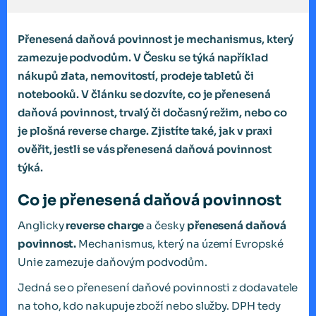
Přenesená daňová povinnost je mechanismus, který
zamezuje podvodům. V Česku se týká například
nákupů zlata, nemovitostí, prodeje tabletů či
notebooků. V článku se dozvíte, co je přenesená
daňová povinnost, trvalý či dočasný režim, nebo co
je plošná reverse charge. Zjistíte také, jak v praxi
ověřit, jestli se vás přenesená daňová povinnost
týká.
Co je přenesená daňová povinnost
Anglicky
reverse charge
a česky
přenesená daňová
povinnost.
Mechanismus, který na území Evropské
Unie zamezuje daňovým podvodům.
Jedná se o přenesení daňové povinnosti z dodavatele
na toho, kdo nakupuje zboží nebo služby. DPH tedy