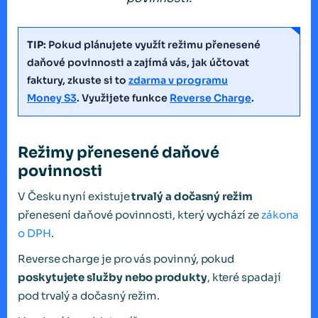
TIP
: Pokud plánujete využít režimu přenesené
daňové povinnosti a zajímá vás, jak účtovat
faktury, zkuste si to
zdarma v programu
Money S3
. Využijete funkce
Reverse Charge
.
Režimy přenesené daňové
povinnosti
V Česku nyní existuje
trvalý a dočasný režim
přenesení daňové povinnosti, který vychází ze
zákona
o DPH
.
Reverse charge je pro vás povinný, pokud
poskytujete služby nebo produkty
, které spadají
pod trvalý a dočasný režim.