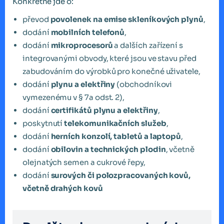
Konkrétně jde o:
převod
povolenek na emise skleníkových plynů
,
dodání
mobilních telefonů
,
dodání
mikroprocesorů
a dalších zařízení s
integrovanými obvody, které jsou ve stavu před
zabudováním do výrobků pro konečné uživatele,
dodání
plynu a elektřiny
(obchodníkovi
vymezenému v § 7a odst. 2),
dodání
certifikátů plynu a elektřiny
,
poskytnutí
telekomunikačních služeb
,
dodání
herních konzolí, tabletů a laptopů
,
dodání
obilovin a technických plodin
, včetně
olejnatých semen a cukrové řepy,
dodání
surových či polozpracovaných kovů,
včetně drahých kovů