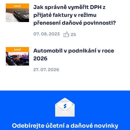
Jak správně vyměřit DPH z
DANĚ
přijaté faktury v režimu
přenesení daňové povinnosti?
07. 08. 2023
25
Automobil v podnikání v roce
DANĚ
2026
27. 07. 2026
Odebírejte účetní a daňové novinky