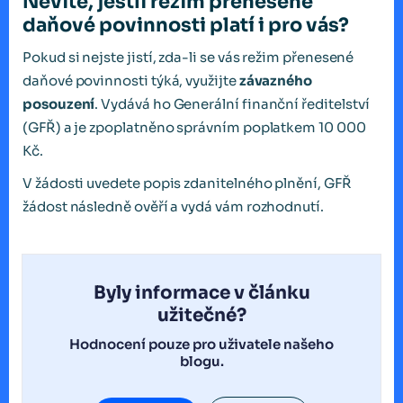
Nevíte, jestli režim přenesené
daňové povinnosti platí i pro vás?
Pokud si nejste jistí, zda-li se vás režim přenesené
daňové povinnosti týká, využijte
závazného
posouzení
. Vydává ho Generální finanční ředitelství
(GFŘ) a je zpoplatněno správním poplatkem 10 000
Kč.
V žádosti uvedete popis zdanitelného plnění, GFŘ
žádost následně ověří a vydá vám rozhodnutí.
Byly informace v článku
užitečné?
Hodnocení pouze pro uživatele našeho
blogu.