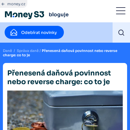
money.cz
bloguje
Odebírat novinky
Daně
/
Správa daně
/
Přenesená daňová povinnost nebo reverse
charge: co to je
Přenesená daňová povinnost
nebo reverse charge: co to je