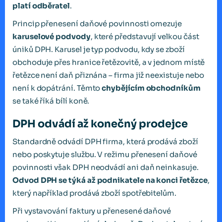
platí odběratel
.
Princip přenesení daňové povinnosti omezuje
karuselové podvody
, které představují velkou část
úniků DPH. Karusel je typ podvodu, kdy se zboží
obchoduje přes hranice řetězovitě, a v jednom místě
řetězce není daň přiznána – firma již neexistuje nebo
není k dopátrání. Těmto
chybějícím obchodníkům
se také říká bílí koně.
DPH odvádí až konečný prodejce
Standardně odvádí DPH firma, která prodává zboží
nebo poskytuje službu. V režimu přenesení daňové
povinnosti však DPH neodvádí ani daň neinkasuje.
Odvod DPH se týká až podnikatele na konci řetězce
,
který například prodává zboží spotřebitelům.
Při vystavování faktury u přenesené daňové