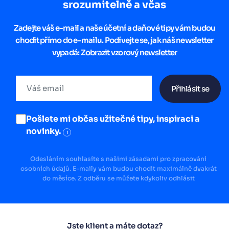
srozumitelně a včas
Zadejte váš e-mail a naše účetní a daňové tipy vám budou
chodit přímo do e-mailu. Podívejte se, jak náš newsletter
vypadá:
Zobrazit vzorový newsletter
Přihlásit se
Pošlete mi občas užitečné tipy, inspiraci a
novinky.
i
Odesláním souhlasíte s našimi zásadami pro zpracování
osobních údajů. E-maily vám budou chodit maximálně dvakrát
do měsíce. Z odběru se můžete kdykoliv odhlásit
Jste klient a máte dotaz?