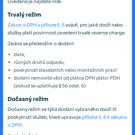
Uvedené je najdete níže.
Trvalý režim
Zákon o DPH v příloze č. 5
uvádí, pro jaké zboží nebo
služby platí povinnost zavedení trvalé reverse charge.
Jedná se především o dodání:
zlata,
různých druhů odpadu,
poskytnutí stavebních nebo montážních prací
dodání nemovité věci od plátce DPH plátci PDH
(pokud se uplatňuje § 56 odst. 6)
Dočasný režim
Dočasný režim se týká dodání vybraného zboží či
poskytnutí služeb, které upravuje
příloha č. 6 k zákonu
o DPH
.