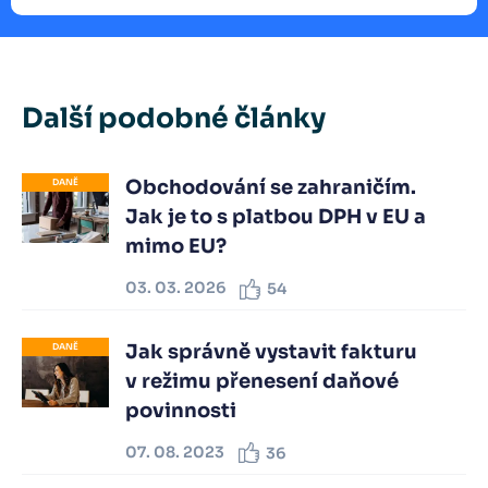
Další podobné články
Obchodování se zahraničím.
DANĚ
Jak je to s platbou DPH v EU a
mimo EU?
03. 03. 2026
54
Jak správně vystavit fakturu
DANĚ
v režimu přenesení daňové
povinnosti
07. 08. 2023
36