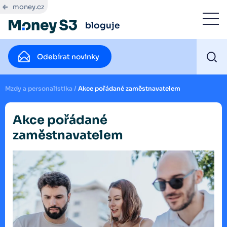
money.cz
bloguje
Odebírat novinky
Mzdy a personalistika
/
Akce pořádané zaměstnavatelem
Akce pořádané
zaměstnavatelem