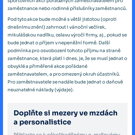
sportovních akcí pořádaných zaměstnavatelem pro
zaměstnance nebo rodinné příslušníky zaměstnanců.
Pod tyto akce bude možné s větší jistotou (oproti
dnešnímu znění) zahrnout i vánoční večírek,
mikulášskou nadílku, oslavu výročí firmy, aj., pokud se
bude jednat o příjem v nepeněžní formě. Další
podmínka pro osvobození tohoto příjmu na straně
zaměstnance, která platí i dnes, je, že se musí jednat o
obvyklé a přiměřené akce pořádané
zaměstnavatelem, a pro omezený okruh účastníků.
Pro zaměstnavatele se nadále bude jednat o daňově
neuznatelné náklady (výdaje).
Doplňte si mezery ve mzdách
a personalistice
Přihlaste se k několikadílnému e-mailovému