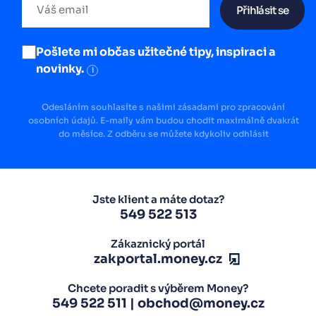
Přihlásit se
Pošlete mi občas užitečné tipy, inspiraci a
novinky.
i
Odesláním souhlasíte s našimi zásadami pro zpracování
osobních údajů. E-maily vám budou chodit maximálně dvakrát
do měsíce. Z odběru se můžete kdykoliv odhlásit
Jste klient a máte dotaz?
549 522 513
Zákaznický portál
zakportal.money.cz
Chcete poradit s výběrem Money?
549 522 511
|
obchod@money.cz