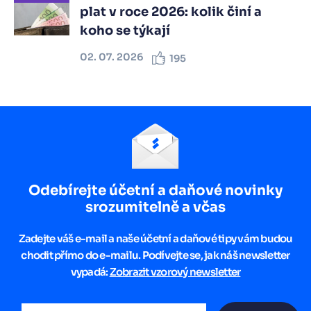
plat v roce 2026: kolik činí a
koho se týkají
02. 07. 2026
195
Odebírejte účetní a daňové novinky
srozumitelně a včas
Zadejte váš e-mail a naše účetní a daňové tipy vám budou
chodit přímo do e-mailu. Podívejte se, jak náš newsletter
vypadá:
Zobrazit vzorový newsletter