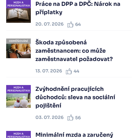
Práce na DPP a DPČ: Nárok na
MZDY A
PERSONALISTIKA
příplatky
20. 07. 2026
64
Škoda způsobená
ODMĚŇOVÁNÍ
zaměstnancem: co může
zaměstnavatel požadovat?
13. 07. 2026
44
Zvýhodnění pracujících
MZDY A
PERSONALISTIKA
důchodců: sleva na sociální
pojištění
03. 07. 2026
56
Minimální mzda a zaručený
MZDY A
PERSONALISTIKA