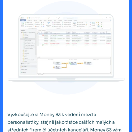
Vyzkoušejte si Money S3 k vedení mezd a
personalistiky, stejně jako tisíce dalších malých a
středních firem či účetních kanceláří. Money S3 vám