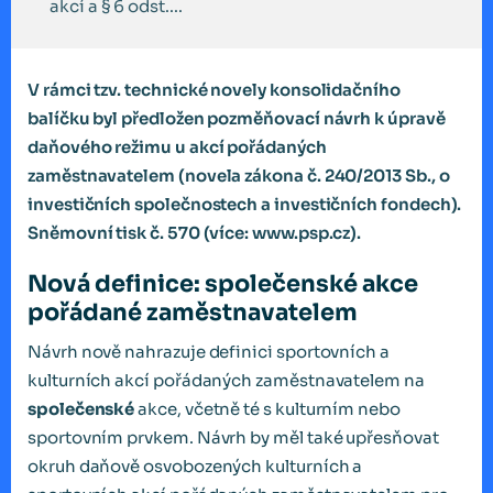
akcí a § 6 odst....
V rámci tzv. technické novely konsolidačního
balíčku byl předložen pozměňovací návrh k úpravě
daňového režimu u akcí pořádaných
zaměstnavatelem (novela zákona č. 240/2013 Sb., o
investičních společnostech a investičních fondech).
Sněmovní tisk č. 570 (více: www.psp.cz).
Nová definice: společenské akce
pořádané zaměstnavatelem
Návrh nově nahrazuje definici sportovních a
kulturních akcí pořádaných zaměstnavatelem na
společenské
akce, včetně té s kulturním nebo
sportovním prvkem. Návrh by měl také upřesňovat
okruh daňově osvobozených kulturních a