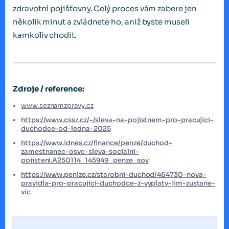
zdravotní pojišťovny. Celý proces vám zabere jen
několik minut a zvládnete ho, aniž byste museli
kamkoliv chodit.
Zdroje / reference:
www.seznamzpravy.cz
https://www.cssz.cz/-/sleva-na-pojistnem-pro-pracujici-
duchodce-od-ledna-2025
https://www.idnes.cz/finance/penze/duchod-
zamestnanec-osvc-sleva-socialni-
pojisteni.A250114_145949_penze_sov
https://www.penize.cz/starobni-duchod/464730-nova-
pravidla-pro-pracujici-duchodce-z-vyplaty-jim-zustane-
vic