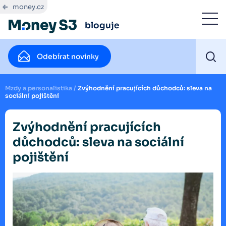
money.cz
bloguje
Odebírat novinky
Mzdy a personalistika
/
Zvýhodnění pracujících důchodců: sleva na
sociální pojištění
Zvýhodnění pracujících
důchodců: sleva na sociální
pojištění