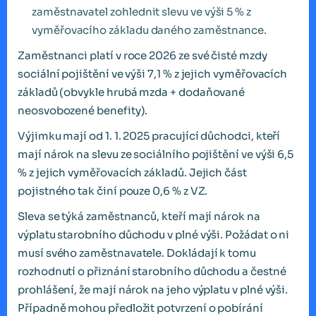
zaměstnavatel zohlednit slevu ve výši 5 % z
vyměřovacího základu daného zaměstnance.
Zaměstnanci platí v roce 2026 ze své čisté mzdy
sociální pojištění ve výši 7,1 % z jejich vyměřovacích
základů (obvykle hrubá mzda + dodaňované
neosvobozené benefity).
Výjimku mají od 1. 1. 2025 pracující důchodci, kteří
mají nárok na slevu ze sociálního pojištění ve výši 6,5
% z jejich vyměřovacích základů. Jejich část
pojistného tak činí pouze 0,6 % z VZ.
Sleva se týká zaměstnanců, kteří mají nárok na
výplatu starobního důchodu v plné výši. Požádat o ni
musí svého zaměstnavatele. Dokládají k tomu
rozhodnutí o přiznání starobního důchodu a čestné
prohlášení, že mají nárok na jeho výplatu v plné výši.
Případně mohou předložit potvrzení o pobírání