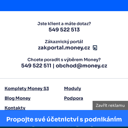
Jste klient a máte dotaz?
549 522 513
Zákaznický portál
zakportal.money.cz
Chcete poradit s výběrem Money?
549 522 511
|
obchod@money.cz
Komplety Money S3
Moduly
Blog Money
Podpora
Zavřít reklamu
Kontakty
Propojte své účetnictví s podnikáním
Copyright 2026 Seyfor, a. s.