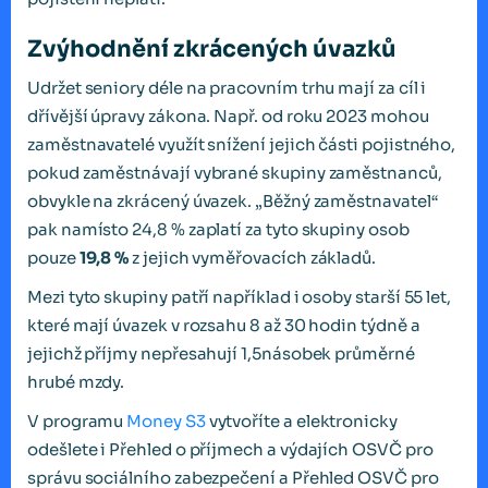
Zvýhodnění zkrácených úvazků
Udržet seniory déle na pracovním trhu mají za cíl i
dřívější úpravy zákona. Např. od roku 2023 mohou
zaměstnavatelé využít snížení jejich části pojistného,
pokud zaměstnávají vybrané skupiny zaměstnanců,
obvykle na zkrácený úvazek. „Běžný zaměstnavatel“
pak namísto 24,8 % zaplatí za tyto skupiny osob
pouze
19,8 %
z jejich vyměřovacích základů.
Mezi tyto skupiny patří například i osoby starší 55 let,
které mají úvazek v rozsahu 8 až 30 hodin týdně a
jejichž příjmy nepřesahují 1,5násobek průměrné
hrubé mzdy.
V programu
Money S3
vytvoříte a elektronicky
odešlete i Přehled o příjmech a výdajích OSVČ pro
správu sociálního zabezpečení a Přehled OSVČ pro