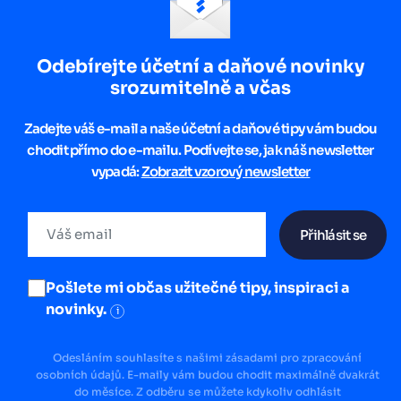
Odebírejte účetní a daňové novinky
srozumitelně a včas
Zadejte váš e-mail a naše účetní a daňové tipy vám budou
chodit přímo do e-mailu. Podívejte se, jak náš newsletter
vypadá:
Zobrazit vzorový newsletter
Přihlásit se
Pošlete mi občas užitečné tipy, inspiraci a
novinky.
i
Odesláním souhlasíte s našimi zásadami pro zpracování
osobních údajů. E-maily vám budou chodit maximálně dvakrát
do měsíce. Z odběru se můžete kdykoliv odhlásit