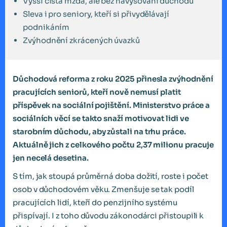
Vyšší čistá mzda, ale bez navyšování důchodu
Sleva i pro seniory, kteří si přivydělávají
podnikáním
Zvýhodnění zkrácených úvazků
Důchodová reforma z roku 2025 přinesla zvýhodnění
pracujících seniorů, kteří nově nemusí platit
příspěvek na sociální pojištění. Ministerstvo práce a
sociálních věcí se takto snaží motivovat lidi ve
starobním důchodu, aby zůstali na trhu práce.
Aktuálně jich z celkového počtu 2,37 milionu pracuje
jen necelá desetina.
S tím, jak stoupá průměrná doba dožití, roste i počet
osob v důchodovém věku. Zmenšuje se tak podíl
pracujících lidí, kteří do penzijního systému
přispívají. I z toho důvodu zákonodárci přistoupili k