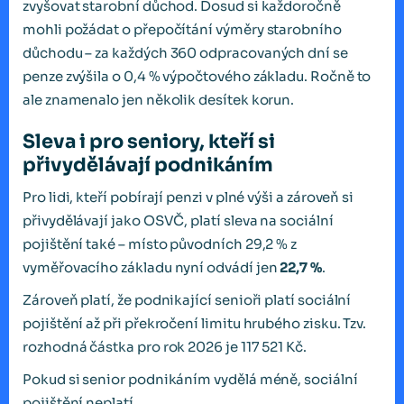
zvyšovat starobní důchod. Dosud si každoročně
mohli požádat o přepočítání výměry starobního
důchodu – za každých 360 odpracovaných dní se
penze zvýšila o 0,4 % výpočtového základu. Ročně to
ale znamenalo jen několik desítek korun.
Sleva i pro seniory, kteří si
přivydělávají podnikáním
Pro lidi, kteří pobírají penzi v plné výši a zároveň si
přivydělávají jako OSVČ, platí sleva na sociální
pojištění také – místo původních 29,2 % z
vyměřovacího základu nyní odvádí jen
22,7 %
.
Zároveň platí, že podnikající senioři platí sociální
pojištění až při překročení limitu hrubého zisku. Tzv.
rozhodná částka pro rok 2026 je 117 521 Kč.
Pokud si senior podnikáním vydělá méně, sociální
pojištění neplatí.